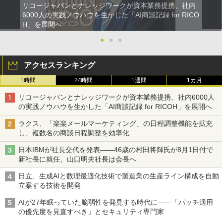
リコージャパンとナレッジワークが資本業務提携、社内
6000人の実践ノウハウを生かした「AI商談記録 for RICO
H」を展開へ
●
●
●
アクセスランキング
1時間
24時間
1週間
1カ月
リコージャパンとナレッジワークが資本業務提携、社内6000人
の実践ノウハウを生かした「AI商談記録 for RICOH」を展開へ
ラクス、「楽楽メールマーケティング」の日程調整機能を拡充
し、複数名の商談日程調整を効率化
日本IBMが社長交代を発表――46歳の村田将輝氏が8月1日付で
新社長に就任、山口明夫社長は会長へ
日立、生成AIと数理最適化技術で製造業の生産ライン構成を自動
立案する技術を開発
AIが27年眠っていた脆弱性を発見する時代に――「パッチ適用
の優先度を見直すべき」とセキュリティ専門家