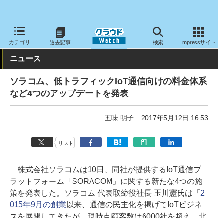
クラウド Watch
ネットワーク
通信インフラ
カテゴリ
過去記事
検索
Impressサイト
ニュース
ソラコム、低トラフィックIoT通信向けの料金体系
など4つのアップデートを発表
五味 明子
2017年5月12日 16:53
リスト
株式会社ソラコムは10日、同社が提供するIoT通信プ
ラットフォーム「SORACOM」に関する新たな4つの施
策を発表した。ソラコム 代表取締役社長 玉川憲氏は「
2
015年9月の創業
以来、通信の民主化を掲げてIoTビジネ
スを展開してきたが、現時点顧客数は6000社を超え、北