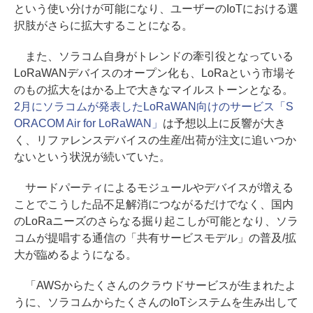
という使い分けが可能になり、ユーザーのIoTにおける選
択肢がさらに拡大することになる。
また、ソラコム自身がトレンドの牽引役となっている
LoRaWANデバイスのオープン化も、LoRaという市場そ
のもの拡大をはかる上で大きなマイルストーンとなる。
2月にソラコムが発表したLoRaWAN向けのサービス「S
ORACOM Air for LoRaWAN」
は予想以上に反響が大き
く、リファレンスデバイスの生産/出荷が注文に追いつか
ないという状況が続いていた。
サードパーティによるモジュールやデバイスが増える
ことでこうした品不足解消につながるだけでなく、国内
のLoRaニーズのさらなる掘り起こしが可能となり、ソラ
コムが提唱する通信の「共有サービスモデル」の普及/拡
大が臨めるようになる。
「AWSからたくさんのクラウドサービスが生まれたよ
うに、ソラコムからたくさんのIoTシステムを生み出して