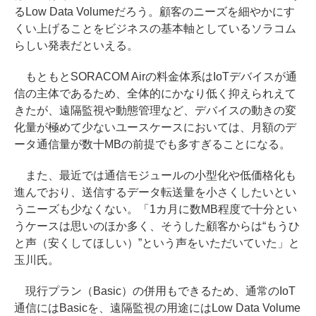
るLow Data Volumeだろう。顧客のニーズを細やかにす
くい上げることをビジネスの基本軸としているソラコム
らしい発表だといえる。
もともとSORACOM Airの料金体系はIoTデバイスが通
信の主体であるため、全体的にかなり低く抑えられえて
きたが、遠隔監視や動態管理など、デバイスの動きの変
化量が極めて少ないユースケースにおいては、月額のデ
ータ通信量が数十MBの前提でも多すぎることになる。
また、最近では通信モジュールの小型化や低価格化も
進んでおり、送信するデータ転送量を小さくしたいとい
うニーズも少なくない。「1カ月に数MB程度で十分とい
うケースは思いのほか多く、そうした顧客からは“もうひ
と声（安くしてほしい）”という声をいただいていた」と
玉川氏。
現行プラン（Basic）の併用もできるため、通常のIoT
通信にはBasicを、遠隔監視の用途にはLow Data Volume