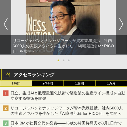
リコージャパンとナレッジワークが資本業務提携、社内
6000人の実践ノウハウを生かした「AI商談記録 for RICO
H」を展開へ
●
●
●
アクセスランキング
1時間
24時間
1週間
1カ月
日立、生成AIと数理最適化技術で製造業の生産ライン構成を自動
立案する技術を開発
リコージャパンとナレッジワークが資本業務提携、社内6000人
の実践ノウハウを生かした「AI商談記録 for RICOH」を展開へ
日本IBMが社長交代を発表――46歳の村田将輝氏が8月1日付で