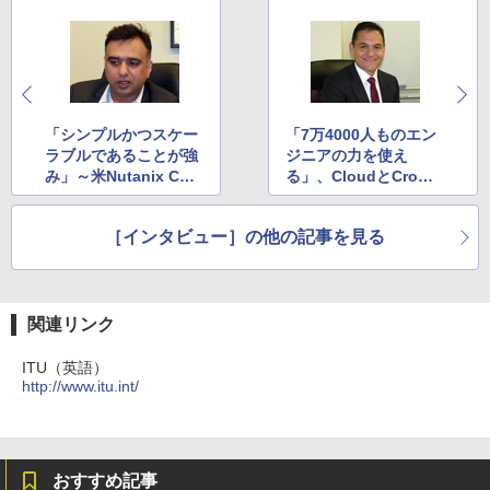
「シンプルかつスケー
「7万4000人ものエン
ラブルであることが強
ジニアの力を使え
み」～米Nutanix CEO
る」、CloudとCrowd
のPandey氏
で急成長を遂げる米Ap
pirio
［インタビュー］の他の記事を見る
関連リンク
ITU（英語）
http://www.itu.int/
おすすめ記事