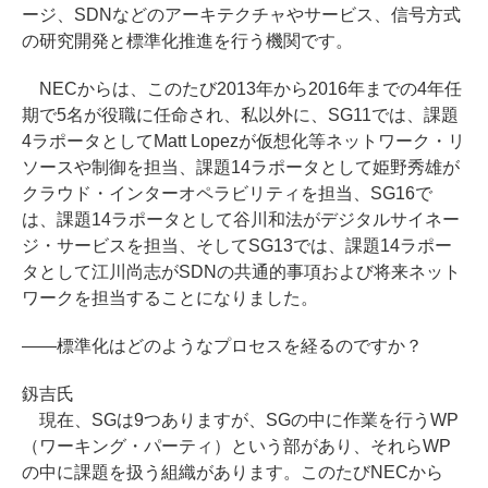
ージ、SDNなどのアーキテクチャやサービス、信号方式
の研究開発と標準化推進を行う機関です。
NECからは、このたび2013年から2016年までの4年任
期で5名が役職に任命され、私以外に、SG11では、課題
4ラポータとしてMatt Lopezが仮想化等ネットワーク・リ
ソースや制御を担当、課題14ラポータとして姫野秀雄が
クラウド・インターオペラビリティを担当、SG16で
は、課題14ラポータとして谷川和法がデジタルサイネー
ジ・サービスを担当、そしてSG13では、課題14ラポー
タとして江川尚志がSDNの共通的事項および将来ネット
ワークを担当することになりました。
――標準化はどのようなプロセスを経るのですか？
釼吉氏
現在、SGは9つありますが、SGの中に作業を行うWP
（ワーキング・パーティ）という部があり、それらWP
の中に課題を扱う組織があります。このたびNECから