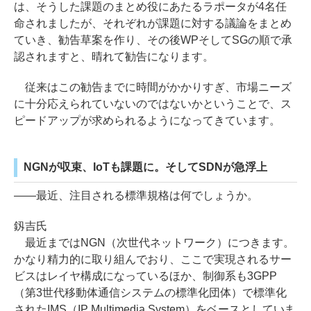
は、そうした課題のまとめ役にあたるラポータが4名任
命されましたが、それぞれが課題に対する議論をまとめ
ていき、勧告草案を作り、その後WPそしてSGの順で承
認されますと、晴れて勧告になります。
従来はこの勧告までに時間がかかりすぎ、市場ニーズ
に十分応えられていないのではないかということで、ス
ピードアップが求められるようになってきています。
NGNが収束、IoTも課題に。そしてSDNが急浮上
――最近、注目される標準規格は何でしょうか。
釼吉氏
最近まではNGN（次世代ネットワーク）につきます。
かなり精力的に取り組んでおり、ここで実現されるサー
ビスはレイヤ構成になっているほか、制御系も3GPP
（第3世代移動体通信システムの標準化団体）で標準化
されたIMS（IP Multimedia System）をベースとしていま