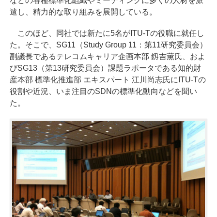
などの各種標準化組織やミーティングに多くの人材を派
遣し、精力的な取り組みを展開している。
このほど、同社では新たに5名がITU-Tの役職に就任し
た。そこで、SG11（Study Group 11：第11研究委員会）
副議長であるテレコムキャリア企画本部 釼吉薫氏、およ
びSG13（第13研究委員会）課題ラポータである知的財
産本部 標準化推進部 エキスパート 江川尚志氏にITU-Tの
役割や近況、いま注目のSDNの標準化動向などを聞い
た。