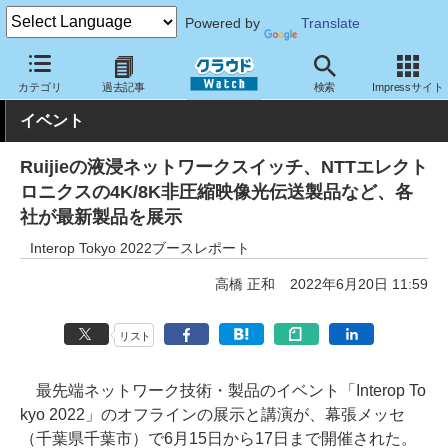
Powered by
Translate
クラウド Watch
イベント
Interop
2022
カテゴリ
過去記事
検索
Impressサイト
イベント
Ruijieの液浸ネットワークスイッチ、NTTエレクト
ロニクスの4K/8K非圧縮映像光伝送製品など、各
社が最新製品を展示
Interop Tokyo 2022ブースレポート
高橋 正和
2022年6月20日 11:59
リスト
最先端ネットワーク技術・製品のイベント「Interop To
kyo 2022」のオフラインの展示と講演が、幕張メッセ
（千葉県千葉市）で6月15日から17日まで開催された。