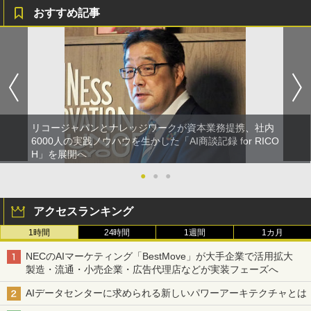
おすすめ記事
リコージャパンとナレッジワークが資本業務提携、社内
6000人の実践ノウハウを生かした「AI商談記録 for RICO
H」を展開へ
●
●
●
アクセスランキング
1時間
24時間
1週間
1カ月
NECのAIマーケティング「BestMove」が大手企業で活用拡大
製造・流通・小売企業・広告代理店などが実装フェーズへ
AIデータセンターに求められる新しいパワーアーキテクチャとは