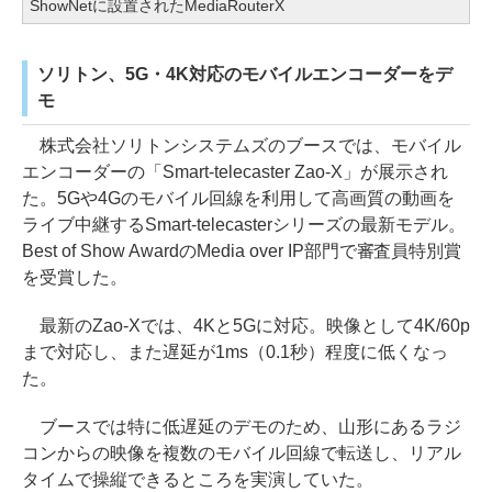
ShowNetに設置されたMediaRouterX
ソリトン、5G・4K対応のモバイルエンコーダーをデ
モ
株式会社ソリトンシステムズのブースでは、モバイル
エンコーダーの「Smart-telecaster Zao-X」が展示され
た。5Gや4Gのモバイル回線を利用して高画質の動画を
ライブ中継するSmart-telecasterシリーズの最新モデル。
Best of Show AwardのMedia over IP部門で審査員特別賞
を受賞した。
最新のZao-Xでは、4Kと5Gに対応。映像として4K/60p
まで対応し、また遅延が1ms（0.1秒）程度に低くなっ
た。
ブースでは特に低遅延のデモのため、山形にあるラジ
コンからの映像を複数のモバイル回線で転送し、リアル
タイムで操縦できるところを実演していた。