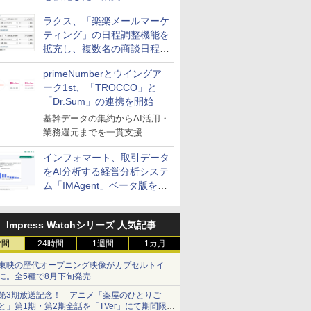
送信防止アドインサービス」
ラクス、「楽楽メールマーケ
を提供
ティング」の日程調整機能を
拡充し、複数名の商談日程調
整を効率化
primeNumberとウイングア
ーク1st、「TROCCO」と
「Dr.Sum」の連携を開始
基幹データの集約からAI活用・
業務還元までを一貫支援
インフォマート、取引データ
をAI分析する経営分析システ
ム「IMAgent」ベータ版を提
供
Impress Watchシリーズ 人気記事
時間
24時間
1週間
1カ月
東映の歴代オープニング映像がカプセルトイ
に。全5種で8月下旬発売
第3期放送記念！ アニメ「薬屋のひとりご
と」第1期・第2期全話を「TVer」にて期間限定