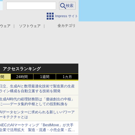
Impress サイト
全カテゴリ
ウェア
ソフトウェア
攻撃対策
マルウェア対策
アクセスランキング
時間
24時間
1週間
1カ月
日立、生成AIと数理最適化技術で製造業の生産
ライン構成を自動立案する技術を開発
生成AI時代の経理財務部は「価値創出の中核」
に――データ集約中枢としての役割転換を
AIデータセンターに求められる新しいパワーア
ーキテクチャとは
NECのAIマーケティング「BestMove」が大手
企業で活用拡大 製造・流通・小売企業・広告
代理店などが実装フェーズへ