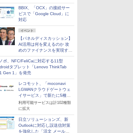
企業・広告代理店などが実装
BBIX、「OCX」の接続サー
フェーズへ
ビスで「Google Cloud」に
対応
イベント
【パネルディスカッション】
AI活用は何を変えるのか 攻
めのファイナンスを実現する
業務設計とマインドセット変
ノボ、NFC/FeliCaに対応する11型
革
droidタブレット「Lenovo ThinkTab
11 Gen 1」を発売
レコモット、「moconavi
LGWANクラウドゲートウェ
イサービス」で新たに5種類
のサービスと連携開始
利用可能サービスは計102種類
に拡大
日立ソリューションズ、新
Outlookに対応し誤送信対策
を強化した「活文 メール誤