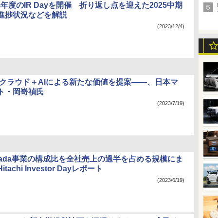
23年度のIR Dayを開催 折り返し点を迎えた2025中期
進捗状況などを解説
(2023/12/4)
度はクラウド＋AIによる新たな価値を提案――、日本マ
ト・岡嵜禎氏
(2023/7/19)
mada事業の構成比を全社売上の過半を占める規模にま
achi Investor Dayレポート
(2023/6/19)