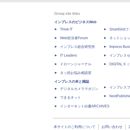
Group site links
インプレスのビジネスWeb
Think IT
SmartGri
Web担当者Forum
ネットショ
インプレス総合研究所
Impress Busi
IT Leaders
インプレス
ドローンジャーナル
DIGITAL
ネッ担お悩み相談室
インプレスの本と雑誌
インプレス
デジタルカメラマガジン
NextPublish
できるネット
インターネット白書ARCHIVES
本サイトのご利用について
お問い合わせ