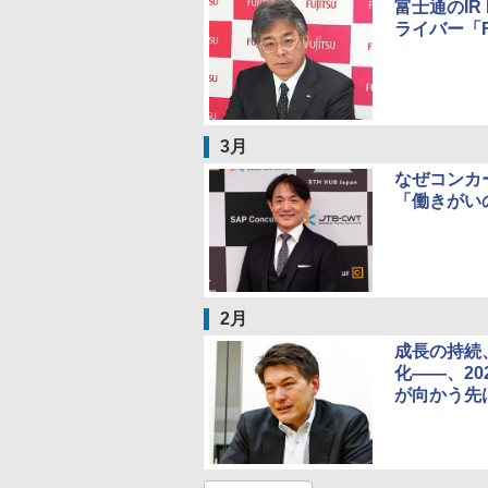
富士通のI
ライバー「Fu
3月
なぜコンカ
「働きがい
2月
成長の持続
化――、2
が向かう先