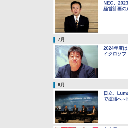
NEC、20
経営計画の
7月
2024年
イクロソフ
6月
日立、Lu
で拡張へ～Hit