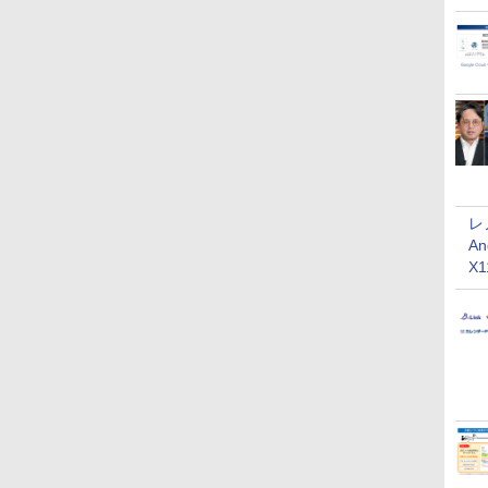
レ
An
X