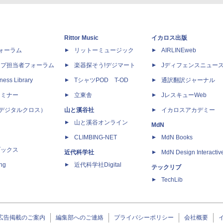
Rittor Music
イカロス出版
dフォーラム
リットーミュージック
AIRLINEweb
ップ担当者フォーラム
楽器探そう!デジマート
Jディフェンスニュー
ness Library
TシャツPOD T-OD
通訳翻訳ジャーナル
セミナー
立東舎
JレスキューWeb
 X（デジタルクロス）
山と溪谷社
イカロスアカデミー
山と溪谷オンライン
MdN
CLIMBING-NET
MdN Books
ブックス
近代科学社
MdN Design Interactiv
ing
近代科学社Digital
テックリブ
TechLib
広告掲載のご案内
編集部へのご連絡
プライバシーポリシー
会社概要