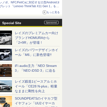
レノボ、NFC/FeliCaに対応する11型Androidタ
ブレット「Lenovo ThinkTab X11 Gen 1」を発
売
もっと見る
Special Site
レイズのプレミアムカー向け
ブランドHOMURAから
「2×9R」が登場！
レイズのパワーデザインホイ
ール「M6」に新色登場!!
iFi audio主力「NEO Stream
3」「NEO iDSD 3」に迫る
レイズ鍛造1ピースアルミホ
イール「CE28 N-plus」軽量
なままに剛性を向上
SOUNDPEATSのイヤカフ型
イヤフォン「UU2イヤーカ