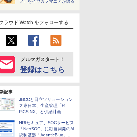
フ」をイヤカフマニアが語る
クラウド Watch をフォローする
メルマガスタート！
登録はこちら
新記事
JBCCと日立ソリューション
ズ東日本、生産管理「R-
PiCS NX」と供給計画
「scSQUARE ISP」の連携サ
NRIセキュア、SOCサービス
ービスを提供開始
「NeoSOC」に独自開発のAI
統制基盤「AgenticBlue」を