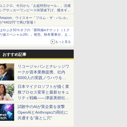
で順次無料配信開始
ユニクロ、今日から「お盆特別セール」。涼感
シアサッカーワンピース待望値下げ、撥水ギア
ショーツは1990円に
Amazon、ウイスキー「フロム・ザ・バレル」
が“4402円”で再び登場！
はやぶさ50％オフの「新幹線eチケット（トク
だ値スペシャル28）」発売。秋冬乗車分、えき
ねっと限定
もっと見る
おすすめ記事
リコージャパンとナレッジワ
ークが資本業務提携、社内
6000人の実践ノウハウを生
かした「AI商談記録 for
日本マイクロソフトが描く業
RICOH」を展開へ
務プロセス変革と最新セキュ
リティ戦略――津坂美樹社長
が2027年度戦略を説明
試験中のAIが実企業を攻撃
OpenAIとAnthropicの両社に
共通する“落とし穴”