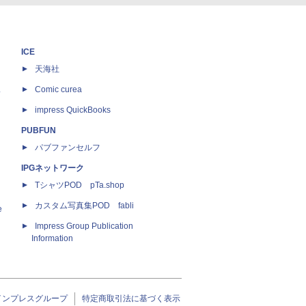
ICE
天海社
ス
Comic curea
impress QuickBooks
PUBFUN
パブファンセルフ
IPGネットワーク
TシャツPOD pTa.shop
カスタム写真集POD fabli
e
Impress Group Publication
Information
インプレスグループ
特定商取引法に基づく表示