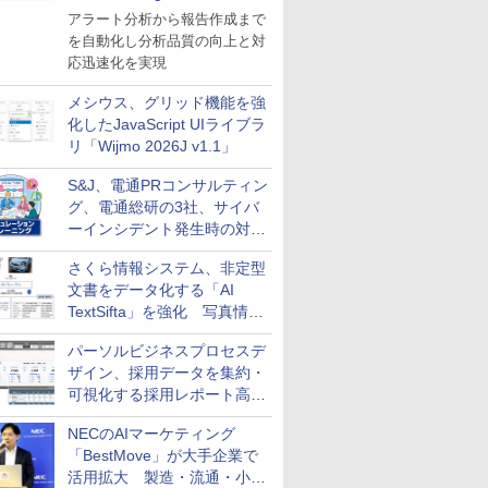
導入
アラート分析から報告作成まで
を自動化し分析品質の向上と対
応迅速化を実現
メシウス、グリッド機能を強
化したJavaScript UIライブラ
リ「Wijmo 2026J v1.1」
S&J、電通PRコンサルティン
グ、電通総研の3社、サイバ
ーインシデント発生時の対応
と危機管理広報を一体的に訓
さくら情報システム、非定型
練するプログラムを提供
文書をデータ化する「AI
TextSifta」を強化 写真情報
のデータ化などに対応
パーソルビジネスプロセスデ
ザイン、採用データを集約・
可視化する採用レポート高速
化サービスを提供
NECのAIマーケティング
「BestMove」が大手企業で
活用拡大 製造・流通・小売