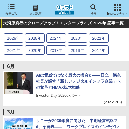
カテゴリ
過去記事
検索
Impressサイト
大河原克行のクローズアップ！エンタープライズ 2026年 記事一覧
2026
年
2025
年
2024
年
2023
年
2022
年
2021
年
2020
年
2019
年
2018
年
2017
年
2016
年
2015
年
2014
年
2013
年
2012
年
6月
2011
年
2010
年
2009
年
2008
年
2007
年
AIは脅威ではなく最大の機会だ――日立・德永
社長が話す「新しいデジタルインフラ企業」へ
2006
年
2005
年
2004
年
の変革とHMAX拡大戦略
Investor Day 2026レポート
(2026/6/15)
3月
リコーが2030年度に向けた「中期経営戦略'2
6」を発表――「ワークプレイスのインテグレ