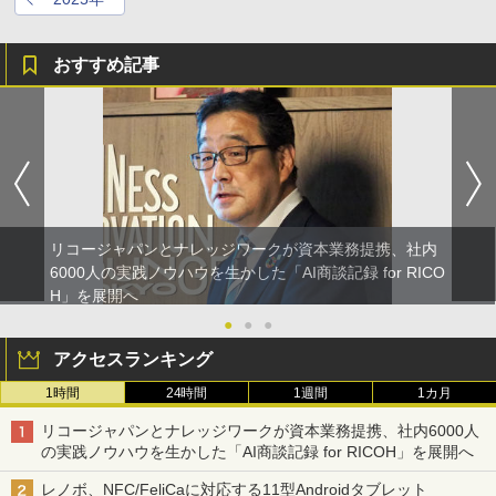
おすすめ記事
リコージャパンとナレッジワークが資本業務提携、社内
6000人の実践ノウハウを生かした「AI商談記録 for RICO
H」を展開へ
●
●
●
アクセスランキング
1時間
24時間
1週間
1カ月
リコージャパンとナレッジワークが資本業務提携、社内6000人
の実践ノウハウを生かした「AI商談記録 for RICOH」を展開へ
レノボ、NFC/FeliCaに対応する11型Androidタブレット