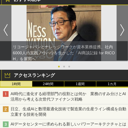
リコージャパンとナレッジワークが資本業務提携、社内
6000人の実践ノウハウを生かした「AI商談記録 for RICO
H」を展開へ
●
●
●
アクセスランキング
1時間
24時間
1週間
1カ月
AI時代に進化する経理部門の役割とは何か 業務のすみ分けとAI
活用から考える次世代ファイナンス戦略
日立、生成AIと数理最適化技術で製造業の生産ライン構成を自動
立案する技術を開発
AIデータセンターに求められる新しいパワーアーキテクチャとは