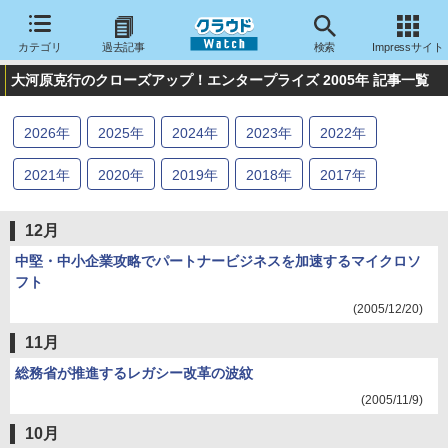
カテゴリ
過去記事
検索
Impressサイト
大河原克行のクローズアップ！エンタープライズ 2005年 記事一覧
2026
年
2025
年
2024
年
2023
年
2022
年
2021
年
2020
年
2019
年
2018
年
2017
年
2016
年
2015
年
2014
年
2013
年
2012
年
12月
2011
年
2010
年
2009
年
2008
年
2007
年
中堅・中小企業攻略でパートナービジネスを加速するマイクロソ
フト
2006
年
2005
年
2004
年
(2005/12/20)
11月
総務省が推進するレガシー改革の波紋
(2005/11/9)
10月