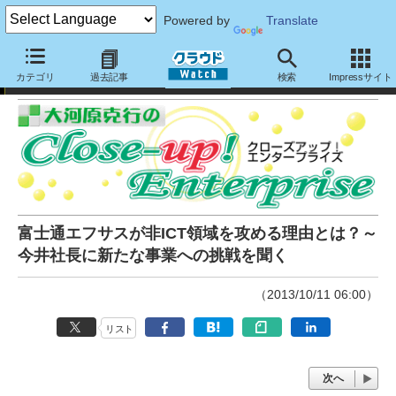
Powered by
Translate
大河原克行のクローズアップ！エンタープライズ
カテゴリ
過去記事
検索
Impressサイト
富士通エフサスが非ICT領域を攻める理由とは？～
今井社長に新たな事業への挑戦を聞く
（2013/10/11 06:00）
リスト
次へ