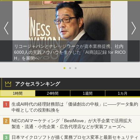
リコージャパンとナレッジワークが資本業務提携、社内
6000人の実践ノウハウを生かした「AI商談記録 for RICO
H」を展開へ
●
●
●
アクセスランキング
1時間
24時間
1週間
1カ月
生成AI時代の経理財務部は「価値創出の中核」に――データ集約
中枢としての役割転換を
NECのAIマーケティング「BestMove」が大手企業で活用拡大
製造・流通・小売企業・広告代理店などが実装フェーズへ
日本マイクロソフトが描く業務プロセス変革と最新セキュリティ