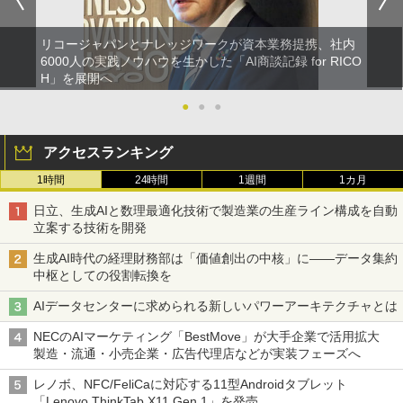
リコージャパンとナレッジワークが資本業務提携、社内
6000人の実践ノウハウを生かした「AI商談記録 for RICO
H」を展開へ
●
●
●
アクセスランキング
1時間
24時間
1週間
1カ月
日立、生成AIと数理最適化技術で製造業の生産ライン構成を自動
立案する技術を開発
生成AI時代の経理財務部は「価値創出の中核」に――データ集約
中枢としての役割転換を
AIデータセンターに求められる新しいパワーアーキテクチャとは
NECのAIマーケティング「BestMove」が大手企業で活用拡大
製造・流通・小売企業・広告代理店などが実装フェーズへ
レノボ、NFC/FeliCaに対応する11型Androidタブレット
「Lenovo ThinkTab X11 Gen 1」を発売