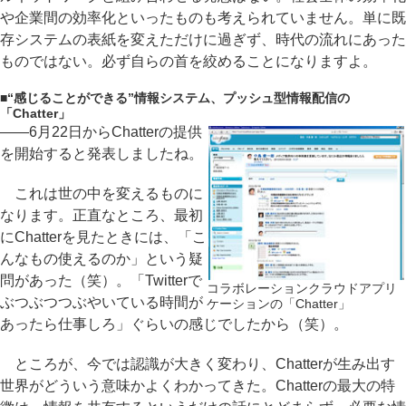
や企業間の効率化といったものも考えられていません。単に既
存システムの表紙を変えただけに過ぎず、時代の流れにあった
ものではない。必ず自らの首を絞めることになりますよ。
■
“感じることができる”情報システム、プッシュ型情報配信の
「Chatter」
――6月22日からChatterの提供
を開始すると発表しましたね。
これは世の中を変えるものに
なります。正直なところ、最初
にChatterを見たときには、「こ
んなもの使えるのか」という疑
問があった（笑）。「Twitterで
コラボレーションクラウドアプリ
ぶつぶつつぶやいている時間が
ケーションの「Chatter」
あったら仕事しろ」ぐらいの感じでしたから（笑）。
ところが、今では認識が大きく変わり、Chatterが生み出す
世界がどういう意味かよくわかってきた。Chatterの最大の特