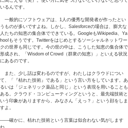
に聞こえる（笑）。使い方に気をつけないといけないと思って
いるんです。
一般的にソフトウェアは、1人の優秀な開発者が作ったとい
うものが多いですよね。しかし、Salesforceの場合は、膨大な
人たちの知恵の集合体でできている。GoogleもWikipedia、Ya
hoo!もそうです。Twitterをはじめとするソーシャルネットワー
クの世界も同じです。今の世の中は、こうした知恵の集合体で
形成され、「Wisdom of Crowd（群衆の知恵）」といえる状況
にあるのです。
また、少し話は変わるのですが、わたしはクラウドについ
て、「『枯れた技術』である」という言い方をしています。あ
るいは「ジェネリック薬品と同じ」という表現を用いることも
ある。クラウド・コンピューティングというと、最先端技術と
いう印象がありますから、みなさん「えっ？」という顔をしま
すよ。
――確かに、枯れた技術という言葉は似合わない気がします
ね。