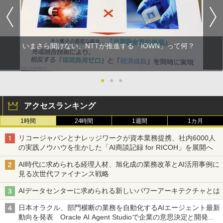
いまさら聞けない、NTTが推進する「IOWN」って何？
●
●
●
アクセスランキング
1時間
24時間
1週間
1カ月
リコージャパンとナレッジワークが資本業務提携、社内6000人
の実践ノウハウを生かした「AI商談記録 for RICOH」を展開へ
AI時代に求められる経理人材、旭化成の業務改革とAI活用事例に
見る次世代ファイナンス戦略
AIデータセンターに求められる新しいパワーアーキテクチャとは
日本オラクル、部門横断の業務を自動化するAIエージェント最新
動向を発表 Oracle AI Agent Studioで企業の意思決定と開発を