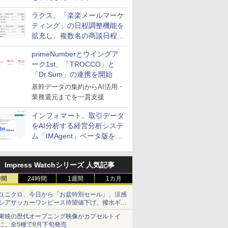
送信防止アドインサービス」
ラクス、「楽楽メールマーケ
を提供
ティング」の日程調整機能を
拡充し、複数名の商談日程調
整を効率化
primeNumberとウイングア
ーク1st、「TROCCO」と
「Dr.Sum」の連携を開始
基幹データの集約からAI活用・
業務還元までを一貫支援
インフォマート、取引データ
をAI分析する経営分析システ
ム「IMAgent」ベータ版を提
供
Impress Watchシリーズ 人気記事
時間
24時間
1週間
1カ月
ユニクロ、今日から「お盆特別セール」。涼感
シアサッカーワンピース待望値下げ、撥水ギア
ショーツは1990円に
東映の歴代オープニング映像がカプセルトイ
に。全5種で8月下旬発売