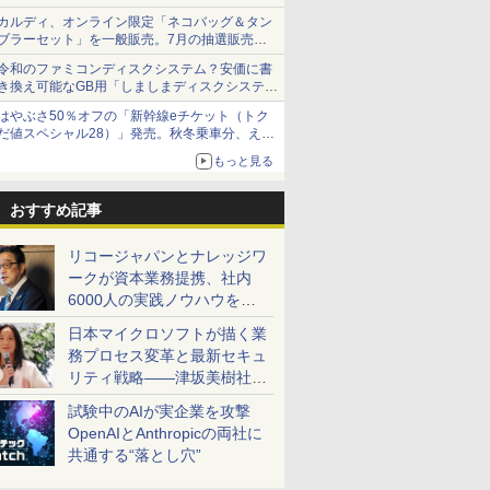
カルディ、オンライン限定「ネコバッグ＆タン
ブラーセット」を一般販売。7月の抽選販売の
当選無効分
令和のファミコンディスクシステム？安価に書
き換え可能なGB用「しましまディスクシステ
ム」
はやぶさ50％オフの「新幹線eチケット（トク
だ値スペシャル28）」発売。秋冬乗車分、えき
ねっと限定
もっと見る
おすすめ記事
リコージャパンとナレッジワ
ークが資本業務提携、社内
6000人の実践ノウハウを生
かした「AI商談記録 for
日本マイクロソフトが描く業
RICOH」を展開へ
務プロセス変革と最新セキュ
リティ戦略――津坂美樹社長
が2027年度戦略を説明
試験中のAIが実企業を攻撃
OpenAIとAnthropicの両社に
共通する“落とし穴”