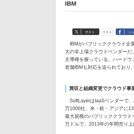
IBM
ポスト
リスト
シ
IBMがパブリッククラウド企業の
大の非上場クラウドベンダーだ
主導権を握っている。ハードウ
老舗IBMも対応を迫られてお
買収と組織変更でクラウド事
SoftLayerはIaaSベンダ
万1000社、米・欧・アジアに
最大規模のパブリッククラウドベン
万ドルで、2013年の年間売り