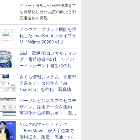
導入
アラート分析から報告作成まで
を自動化し分析品質の向上と対
応迅速化を実現
メシウス、グリッド機能を強
化したJavaScript UIライブラ
リ「Wijmo 2026J v1.1」
S&J、電通PRコンサルティン
グ、電通総研の3社、サイバ
ーインシデント発生時の対応
と危機管理広報を一体的に訓
さくら情報システム、非定型
練するプログラムを提供
文書をデータ化する「AI
TextSifta」を強化 写真情報
のデータ化などに対応
パーソルビジネスプロセスデ
ザイン、採用データを集約・
可視化する採用レポート高速
化サービスを提供
NECのAIマーケティング
「BestMove」が大手企業で
活用拡大 製造・流通・小売