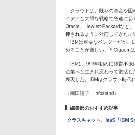
クラウドは、既存の資産や固執
イデアと大胆な戦略で急速に切
Oracle、Hewlett-Pac
押されるように対応してきたに
「IBMは重要なベンダーだが
めることが難しい」とGigaom
IBMは1993年初めに経営不振に陥
企業へと生まれ変わって復活した。
表現した。IBMはクラウド時
（岡田陽子＝Infostand）
編集部のおすすめ記事
クラスキャット、IaaS「IBM 