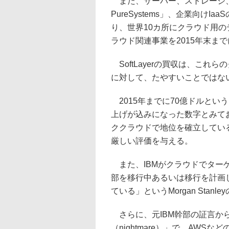
また、サーバー、ストレージ、
PureSystems」、企業向けIaaSの
り、世界10カ所にクラウド用
ラウド関連事業を2015年末ま
SoftLayerの買収は、こ
に対して、たやすいことではな
2015年までに70億ドルという
上げが込みになった数字とみており
ククラウドで地位を確立してい
厳しい評価を与える。
また、IBMがクラウドでター
部を移行中あるいは移行を計画し
ている」というMorgan Stan
さらに、元IBM幹部の証言から、
（nightmare）」で、AW