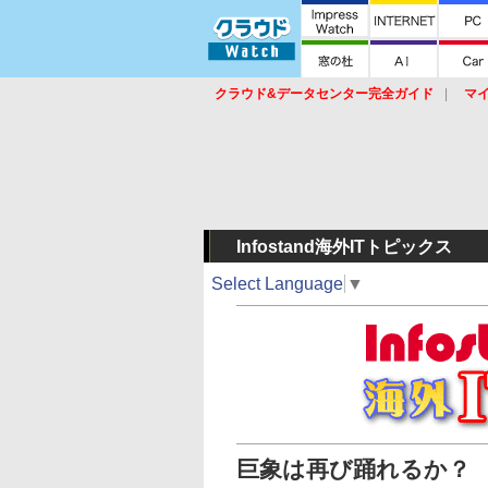
クラウド&データセンター完全ガイド
マ
サービス
セキュリティ
ネットワーク
スイッチ
ルータ
導入事例
イベ
Infostand海外ITトピックス
Select Language
▼
巨象は再び踊れるか？ S