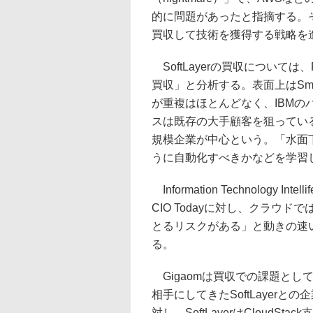
的に問題があったと指摘する。そこで
買収して技術を獲得する戦略を進
SoftLayerの買収について
買収」と分析する。表面上はSmartCl
が重複はほとんどなく、IBMの
スは既存の大手顧客を狙っているの
規模企業が中心という。「水面
うに自動化すべきかなどを学習
Information Technology Int
CIO Todayに対し、クラウ
とるリスクがある」と動きの速
る。
Gigaomは買収での課題とし
相手にしてきたSoftLayerとの
対し、SoftLayerはCloudSta