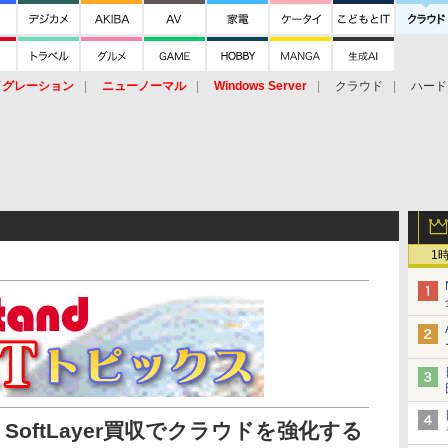
イグレーション
ニューノーマル
Windows Server
クラウド
ハード
トピック
ストレージ（HW）
オープンソース
SaaS
標的型
ント
1
oftLayer買収でクラウドを強化する