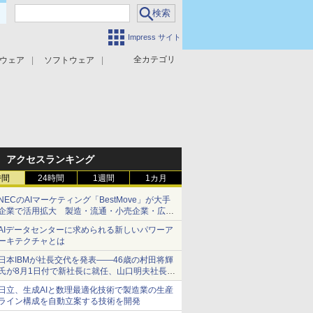
Impress サイト
全カテゴリ
ウェア
ソフトウェア
攻撃対策
マルウェア対策
アクセスランキング
時間
24時間
1週間
1カ月
NECのAIマーケティング「BestMove」が大手
企業で活用拡大 製造・流通・小売企業・広告
代理店などが実装フェーズへ
AIデータセンターに求められる新しいパワーア
ーキテクチャとは
日本IBMが社長交代を発表――46歳の村田将輝
氏が8月1日付で新社長に就任、山口明夫社長は
会長へ
日立、生成AIと数理最適化技術で製造業の生産
ライン構成を自動立案する技術を開発