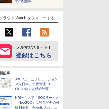
オの醍醐味
クラウド Watch をフォローする
メルマガスタート！
登録はこちら
新記事
JBCCと日立ソリューション
ズ東日本、生産管理「R-
PiCS NX」と供給計画
「scSQUARE ISP」の連携サ
NRIセキュア、SOCサービス
ービスを提供開始
「NeoSOC」に独自開発のAI
統制基盤「AgenticBlue」を