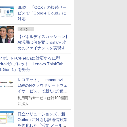
企業・広告代理店などが実装
BBIX、「OCX」の接続サー
フェーズへ
ビスで「Google Cloud」に
対応
イベント
【パネルディスカッション】
AI活用は何を変えるのか 攻
めのファイナンスを実現する
業務設計とマインドセット変
ノボ、NFC/FeliCaに対応する11型
革
droidタブレット「Lenovo ThinkTab
11 Gen 1」を発売
レコモット、「moconavi
LGWANクラウドゲートウェ
イサービス」で新たに5種類
のサービスと連携開始
利用可能サービスは計102種類
に拡大
日立ソリューションズ、新
Outlookに対応し誤送信対策
を強化した「活文 メール誤