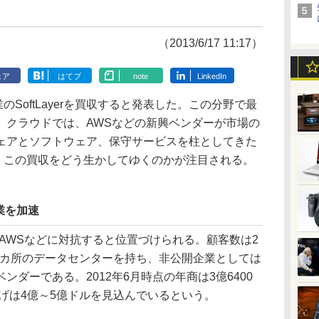
（2013/6/17 11:17）
ェア
はてブ
note
LinkedIn
SoftLayerを買収すると発表した。この分野で最
。クラウドでは、AWSなどの新興ベンダーが市場の
ェアとソフトウェア、保守サービスを柱としてきた
り、この買収をどう生かしてゆくのかが注目される。
業を加速
ーで、AWSなどに対抗すると位置づけられる。顧客数は2
13カ所のデータセンターを持ち、非公開企業としては
ダーである。2012年6月時点の年商は3億6400
上げは4億～5億ドルを見込んでいるという。