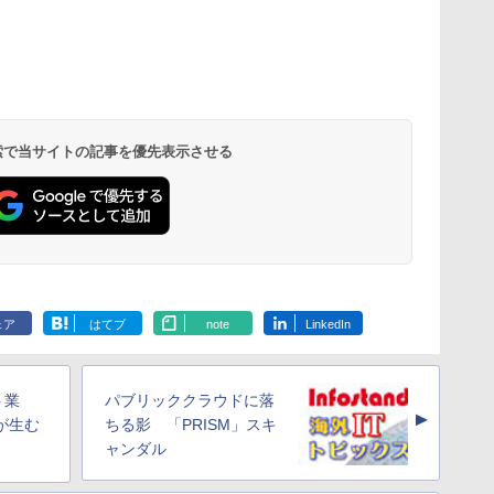
 検索で当サイトの記事を優先表示させる
ェア
はてブ
note
LinkedIn
ト業
パブリッククラウドに落
▲
sが生む
ちる影 「PRISM」スキ
ャンダル