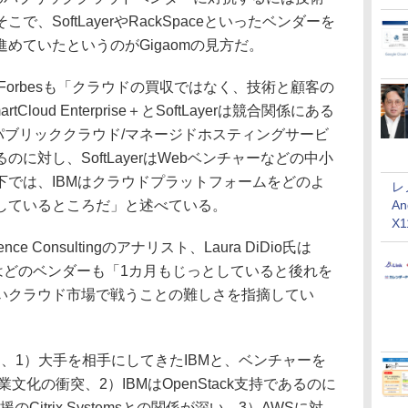
、SoftLayerやRackSpaceといったベンダーを
めていたというのがGigaomの見方だ。
は、Forbesも「クラウドの買収ではなく、技術と顧客の
oud Enterprise＋とSoftLayerは競合関係にある
パブリッククラウド/マネージドホスティングサービ
に対し、SoftLayerはWebベンチャーなどの中小
下では、IBMはクラウドプラットフォームをどのよ
レ
An
しているところだ」と述べている。
X
ellifence Consultingのアナリスト、Laura DiDio氏は
ドではどのベンダーも「1カ月もじっとしていると後れを
いクラウド市場で戦うことの難しさを指摘してい
て、1）大手を相手にしてきたIBMと、ベンチャーを
企業文化の衝突、2）IBMはOpenStack支持であるのに
ck支援のCitrix Systemsとの関係が深い、3）AWSに対