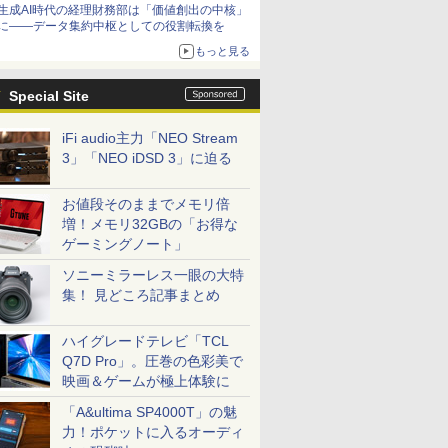
生成AI時代の経理財務部は「価値創出の中核」
に――データ集約中枢としての役割転換を
もっと見る
Special Site
iFi audio主力「NEO Stream
3」「NEO iDSD 3」に迫る
お値段そのままでメモリ倍
増！メモリ32GBの「お得な
ゲーミングノート」
ソニーミラーレス一眼の大特
集！ 見どころ記事まとめ
ハイグレードテレビ「TCL
Q7D Pro」。圧巻の色彩美で
映画＆ゲームが極上体験に
「A&ultima SP4000T」の魅
力！ポケットに入るオーディ