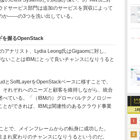
ウドサービス部門は追加のサービスを買収によって
のか――の3つを洗い出している。
握るOpenStack
アナリスト、Lydia Leong氏はGigaomに対し、
erの重複がないことはIBMにとって良いチャンスになりうると
udとSoftLayerをOpenStackベースに移すことで、
、それぞれへのニーズと顧客を維持しながら、統合
述べている。「（IBMの）グローバルテクノロジー
ことができれば、IBMは関連性のあるクラウド事業
1
することで、メインフレームからの転身に成功した。
うな生まれ変わりのチャンスになりうるというのだ。