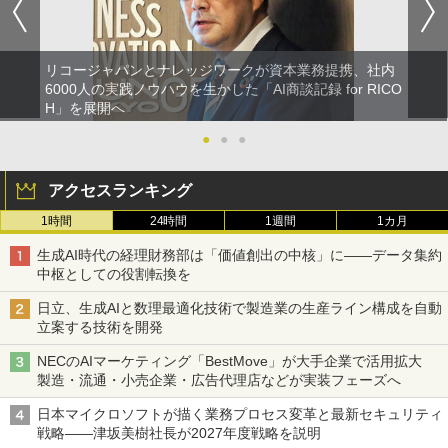
リコージャパンとナレッジワークが資本業務提携、社内
6000人の実践ノウハウを生かした「AI商談記録 for RICO
H」を展開へ
●
●
●
アクセスランキング
1時間
24時間
1週間
1カ月
生成AI時代の経理財務部は「価値創出の中核」に――データ集約
中枢としての役割転換を
日立、生成AIと数理最適化技術で製造業の生産ライン構成を自動
立案する技術を開発
NECのAIマーケティング「BestMove」が大手企業で活用拡大
製造・流通・小売企業・広告代理店などが実装フェーズへ
日本マイクロソフトが描く業務プロセス変革と最新セキュリティ
戦略――津坂美樹社長が2027年度戦略を説明