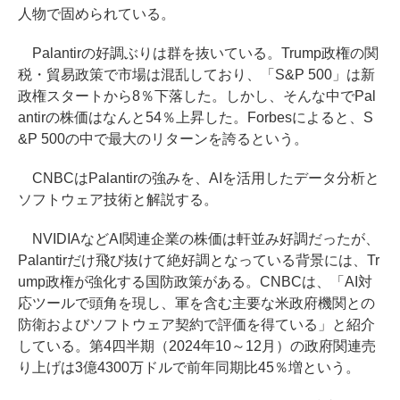
人物で固められている。
Palantirの好調ぶりは群を抜いている。Trump政権の関
税・貿易政策で市場は混乱しており、「S&P 500」は新
政権スタートから8％下落した。しかし、そんな中でPal
antirの株価はなんと54％上昇した。Forbesによると、S
&P 500の中で最大のリターンを誇るという。
CNBCはPalantirの強みを、AIを活用したデータ分析と
ソフトウェア技術と解説する。
NVIDIAなどAI関連企業の株価は軒並み好調だったが、
Palantirだけ飛び抜けて絶好調となっている背景には、Tr
ump政権が強化する国防政策がある。CNBCは、「AI対
応ツールで頭角を現し、軍を含む主要な米政府機関との
防衛およびソフトウェア契約で評価を得ている」と紹介
している。第4四半期（2024年10～12月）の政府関連売
り上げは3億4300万ドルで前年同期比45％増という。