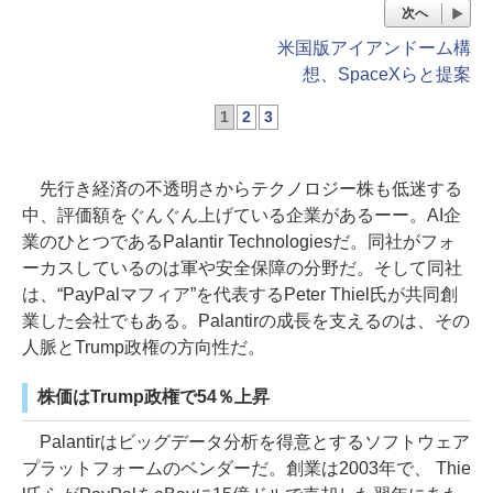
次へ
米国版アイアンドーム構
想、SpaceXらと提案
1
2
3
先行き経済の不透明さからテクノロジー株も低迷する
中、評価額をぐんぐん上げている企業があるーー。AI企
業のひとつであるPalantir Technologiesだ。同社がフォ
ーカスしているのは軍や安全保障の分野だ。そして同社
は、“PayPalマフィア”を代表するPeter Thiel氏が共同創
業した会社でもある。Palantirの成長を支えるのは、その
人脈とTrump政権の方向性だ。
株価はTrump政権で54％上昇
Palantirはビッグデータ分析を得意とするソフトウェア
プラットフォームのベンダーだ。創業は2003年で、 Thie