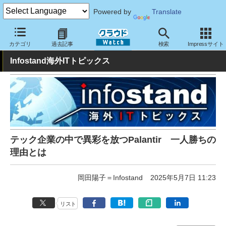
Powered by
Translate
クラウド Watch
トピック
業界動向
カテゴリ
過去記事
検索
Impressサイト
Infostand海外ITトピックス
テック企業の中で異彩を放つPalantir 一人勝ちの
理由とは
岡田陽子＝Infostand
2025年5月7日 11:23
リスト