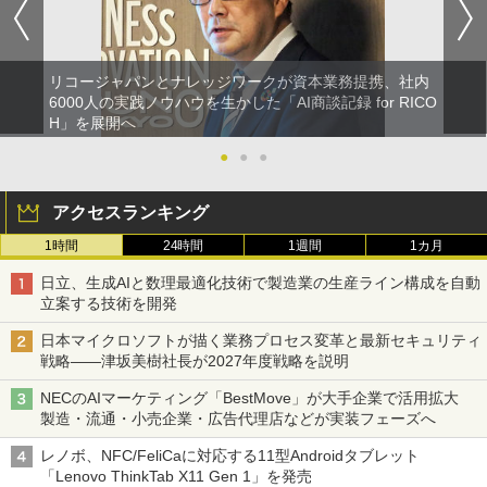
リコージャパンとナレッジワークが資本業務提携、社内
6000人の実践ノウハウを生かした「AI商談記録 for RICO
H」を展開へ
●
●
●
アクセスランキング
1時間
24時間
1週間
1カ月
日立、生成AIと数理最適化技術で製造業の生産ライン構成を自動
立案する技術を開発
日本マイクロソフトが描く業務プロセス変革と最新セキュリティ
戦略――津坂美樹社長が2027年度戦略を説明
NECのAIマーケティング「BestMove」が大手企業で活用拡大
製造・流通・小売企業・広告代理店などが実装フェーズへ
レノボ、NFC/FeliCaに対応する11型Androidタブレット
「Lenovo ThinkTab X11 Gen 1」を発売