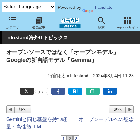
Powered by
Translate
クラウド Watch
トピック
業界動向
カテゴリ
過去記事
検索
Impressサイト
Infostand海外ITトピックス
オープンソースではなく「オープンモデル」
Googleの新言語モデル「Gemma」
行宮翔太＝Infostand
2024年3月4日 11:23
リスト
前へ
次へ
Geminiと同じ基盤を持つ軽
オープンモデルへの懸念
量・高性能LLM
1
2
3