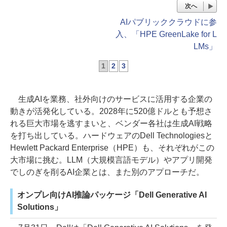
次へ
AIパブリッククラウドに参
入、「HPE GreenLake for L
LMs」
1
2
3
生成AIを業務、社外向けのサービスに活用する企業の
動きが活発化している。2028年に520億ドルとも予想さ
れる巨大市場を逃すまいと、ベンダー各社は生成AI戦略
を打ち出している。ハードウェアのDell Technologiesと
Hewlett Packard Enterprise（HPE）も、それぞれがこの
大市場に挑む。LLM（大規模言語モデル）やアプリ開発
でしのぎを削るAI企業とは、また別のアプローチだ。
オンプレ向けAI推論パッケージ「Dell Generative AI
Solutions」