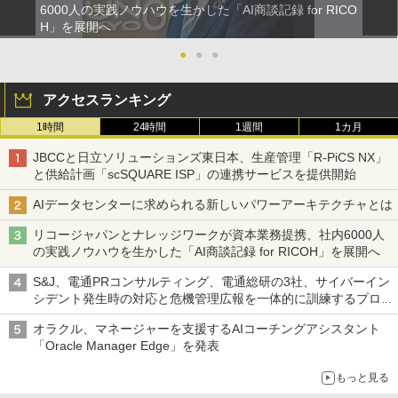
6000人の実践ノウハウを生かした「AI商談記録 for RICO
H」を展開へ
●
●
●
アクセスランキング
1時間
24時間
1週間
1カ月
JBCCと日立ソリューションズ東日本、生産管理「R-PiCS NX」
と供給計画「scSQUARE ISP」の連携サービスを提供開始
AIデータセンターに求められる新しいパワーアーキテクチャとは
リコージャパンとナレッジワークが資本業務提携、社内6000人
の実践ノウハウを生かした「AI商談記録 for RICOH」を展開へ
S&J、電通PRコンサルティング、電通総研の3社、サイバーイン
シデント発生時の対応と危機管理広報を一体的に訓練するプログ
ラムを提供
オラクル、マネージャーを支援するAIコーチングアシスタント
「Oracle Manager Edge」を発表
もっと見る