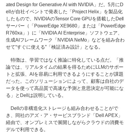
ated Design for Generative AI with NVIDIA」だ。5月にD
ellが自社イベントで発表した「Project Helix」を製品化
したもので、NVIDIAのTensor Core GPUを搭載したDell
サーバー（「PowerEdge XE9680」または「PowerEdge
R760xa」）に「NVIDIA AI Enterprise」ソフトウェア、
生成AIフレームワーク「NVIDIA NeMo」などを組み合わ
せて“すぐに使える”「検証済み設計」となる。
特徴は、学習ではなく推論に特化している点だ。「推
論では、リアルタイムの結果を得るためにLLMのサポー
トと拡張、AIを容易に利用できるようにすることが課題
だった。このソリューションによって、顧客は自社のデ
ータを使って高品質で高速な予測と意思決定が可能にな
る」とDellは説明している。
Dellの非構造化ストレージも組み合わせることがで
き、同社のアズ・ア・サービスブランド「Dell APEX」
経由で、オンプレミスで展開しながらクラウドの消費モ
デルで利用できる。