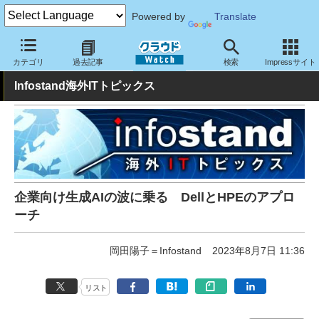
Powered by
Translate
クラウド Watch
トピック
業界動向
カテゴリ
過去記事
検索
Impressサイト
Infostand海外ITトピックス
企業向け生成AIの波に乗る DellとHPEのアプロ
ーチ
岡田陽子＝Infostand
2023年8月7日 11:36
リスト