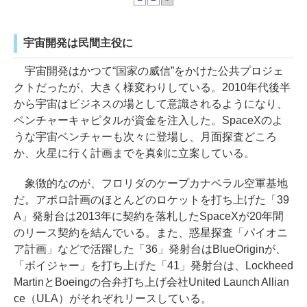
宇宙開発は民間主役に
宇宙開発はかつて“国家の威信”をかけた公共プロジェ
クトだったが、大きく様変わりしている。2010年代後半
から宇宙はビジネスの場として意識されるようになり、
ベンチャーキャピタルが資金を注入した。SpaceXのよ
うな宇宙ベンチャーも次々に登場し、月面探査どころ
か、火星に行く計画までを真剣に立案している。
象徴的なのが、フロリダのケープカナベラル空軍基地
だ。アポロ計画のほとんどのロケットを打ち上げた「39
A」発射台は2013年に契約を落札したSpaceXが20年間
のリース契約を結んでいる。また、惑星探査「パイオニ
ア計画」などで活躍した「36」発射台はBlueOriginが、
「ボイジャー」を打ち上げた「41」発射台は、Lockheed
MartinとBoeingの合弁打ち上げ会社United Launch Allian
ce（ULA）がそれぞれリースしている。