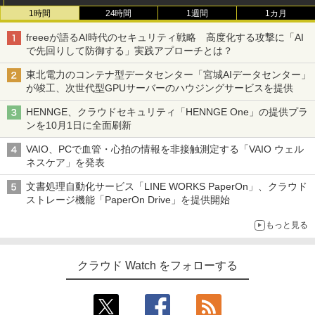
1時間
24時間
1週間
1カ月
freeeが語るAI時代のセキュリティ戦略 高度化する攻撃に「AI
で先回りして防御する」実践アプローチとは？
東北電力のコンテナ型データセンター「宮城AIデータセンター」
が竣工、次世代型GPUサーバーのハウジングサービスを提供
HENNGE、クラウドセキュリティ「HENNGE One」の提供プラ
ンを10月1日に全面刷新
VAIO、PCで血管・心拍の情報を非接触測定する「VAIO ウェル
ネスケア」を発表
文書処理自動化サービス「LINE WORKS PaperOn」、クラウド
ストレージ機能「PaperOn Drive」を提供開始
もっと見る
クラウド Watch をフォローする