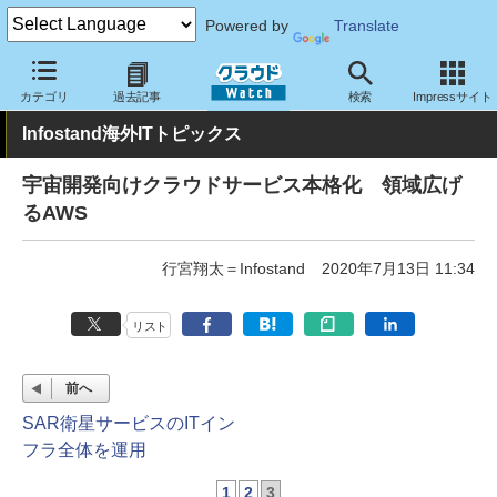
Powered by
Translate
クラウド Watch
トピック
業界動向
カテゴリ
過去記事
検索
Impressサイト
Infostand海外ITトピックス
宇宙開発向けクラウドサービス本格化 領域広げ
るAWS
行宮翔太＝Infostand
2020年7月13日 11:34
リスト
前へ
SAR衛星サービスのITイン
フラ全体を運用
1
2
3