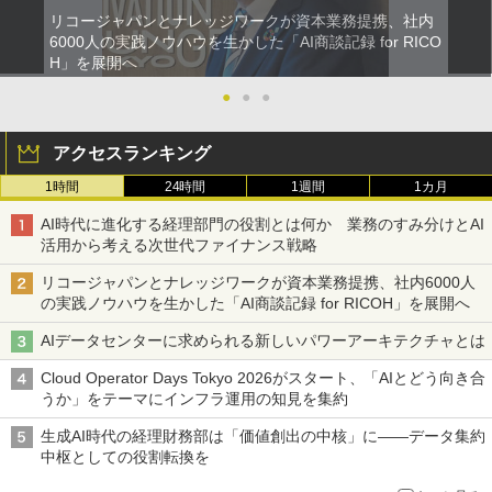
リコージャパンとナレッジワークが資本業務提携、社内
6000人の実践ノウハウを生かした「AI商談記録 for RICO
H」を展開へ
●
●
●
アクセスランキング
1時間
24時間
1週間
1カ月
AI時代に進化する経理部門の役割とは何か 業務のすみ分けとAI
活用から考える次世代ファイナンス戦略
リコージャパンとナレッジワークが資本業務提携、社内6000人
の実践ノウハウを生かした「AI商談記録 for RICOH」を展開へ
AIデータセンターに求められる新しいパワーアーキテクチャとは
Cloud Operator Days Tokyo 2026がスタート、「AIとどう向き合
うか」をテーマにインフラ運用の知見を集約
生成AI時代の経理財務部は「価値創出の中核」に――データ集約
中枢としての役割転換を