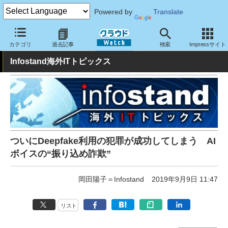
Powered by
Translate
クラウド Watch
トピック
業界動向
カテゴリ
過去記事
検索
Impressサイト
Infostand海外ITトピックス
ついにDeepfake利用の犯罪が成功してしまう AI
ボイスの“振り込め詐欺”
岡田陽子＝Infostand
2019年9月9日 11:47
リスト