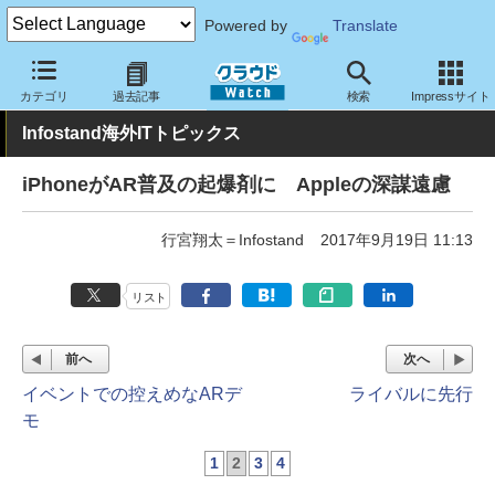
Powered by
Translate
クラウド Watch
トピック
業界動向
カテゴリ
過去記事
検索
Impressサイト
Infostand海外ITトピックス
iPhoneがAR普及の起爆剤に Appleの深謀遠慮
行宮翔太＝Infostand
2017年9月19日 11:13
リスト
前へ
次へ
イベントでの控えめなARデ
ライバルに先行
モ
1
2
3
4