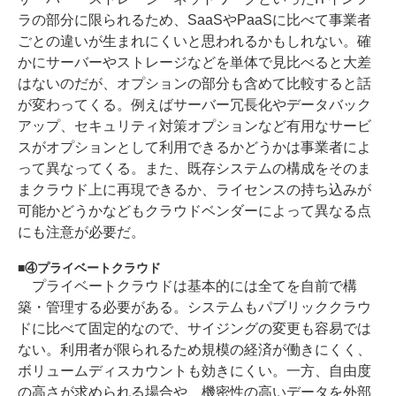
ラの部分に限られるため、SaaSやPaaSに比べて事業者
ごとの違いが生まれにくいと思われるかもしれない。確
かにサーバーやストレージなどを単体で見比べると大差
はないのだが、オプションの部分も含めて比較すると話
が変わってくる。例えばサーバー冗長化やデータバック
アップ、セキュリティ対策オプションなど有用なサービ
スがオプションとして利用できるかどうかは事業者によ
って異なってくる。また、既存システムの構成をそのま
まクラウド上に再現できるか、ライセンスの持ち込みが
可能かどうかなどもクラウドベンダーによって異なる点
にも注意が必要だ。
④プライベートクラウド
プライベートクラウドは基本的には全てを自前で構
築・管理する必要がある。システムもパブリッククラウ
ドに比べて固定的なので、サイジングの変更も容易では
ない。利用者が限られるため規模の経済が働きにくく、
ボリュームディスカウントも効きにくい。一方、自由度
の高さが求められる場合や、機密性の高いデータを外部