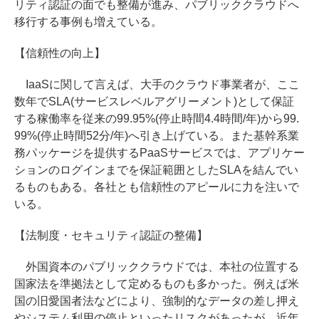
リティ認証の面でも整備が進み、パブリッククラウドへ
移行する事例も増えている。
【信頼性の向上】
IaaSに関して言えば、大手のクラウド事業者が、ここ
数年でSLA(サービスレベルアグリーメント)として保証
する稼働率を従来の99.95%(停止時間4.4時間/年)から99.
99%(停止時間52分/年)へ引き上げている。また基幹系業
務パッケージを提供するPaaSサービスでは、アプリケー
ションのログインまでを保証範囲としたSLAを結んでい
るものもある。各社とも信頼性のアピールに力を注いで
いる。
【法制度・セキュリティ認証の整備】
外国資本のパブリッククラウドでは、本社の位置する
国家法を準拠法として定めるものも多かった。例えば米
国の旧愛国者法などにより、強制的なデータの差し押え
やシステム利用の停止といったリスクがあったが、近年