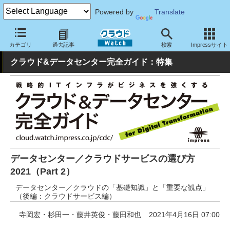
Powered by
Translate
クラウド Watch
ハード・インフラ
データセンター
カテゴリ
過去記事
検索
Impressサイト
クラウド&データセンター完全ガイド：特集
データセンター／クラウドサービスの選び方
2021（Part 2）
データセンター／クラウドの「基礎知識」と「重要な観点」
（後編：クラウドサービス編）
寺岡宏・杉田一・藤井英俊・藤田和也
2021年4月16日 07:00