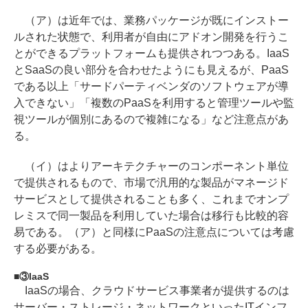
（ア）は近年では、業務パッケージが既にインストー
ルされた状態で、利用者が自由にアドオン開発を行うこ
とができるプラットフォームも提供されつつある。IaaS
とSaaSの良い部分を合わせたようにも見えるが、PaaS
である以上「サードパーティベンダのソフトウェアが導
入できない」「複数のPaaSを利用すると管理ツールや監
視ツールが個別にあるので複雑になる」など注意点があ
る。
（イ）はよりアーキテクチャーのコンポーネント単位
で提供されるもので、市場で汎用的な製品がマネージド
サービスとして提供されることも多く、これまでオンプ
レミスで同一製品を利用していた場合は移行も比較的容
易である。（ア）と同様にPaaSの注意点については考慮
する必要がある。
③IaaS
IaaSの場合、クラウドサービス事業者が提供するのは
サーバー・ストレージ・ネットワークといったITインフ