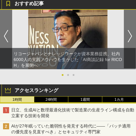
おすすめ記事
リコージャパンとナレッジワークが資本業務提携、社内
6000人の実践ノウハウを生かした「AI商談記録 for RICO
H」を展開へ
●
●
●
アクセスランキング
1時間
24時間
1週間
1カ月
日立、生成AIと数理最適化技術で製造業の生産ライン構成を自動
立案する技術を開発
AIが27年眠っていた脆弱性を発見する時代に――「パッチ適用
の優先度を見直すべき」とセキュリティ専門家