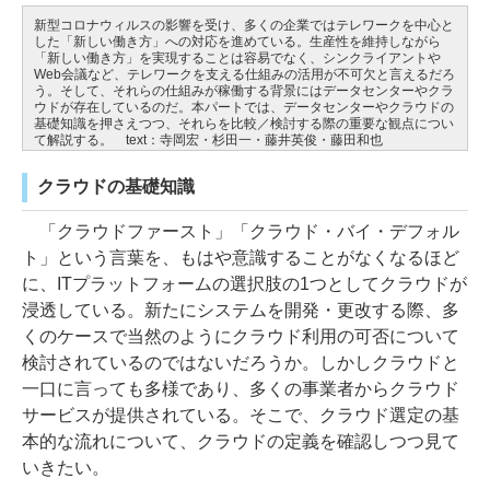
新型コロナウィルスの影響を受け、多くの企業ではテレワークを中心と
した「新しい働き方」への対応を進めている。生産性を維持しながら
「新しい働き方」を実現することは容易でなく、シンクライアントや
Web会議など、テレワークを支える仕組みの活用が不可欠と言えるだろ
う。そして、それらの仕組みが稼働する背景にはデータセンターやクラ
ウドが存在しているのだ。本パートでは、データセンターやクラウドの
基礎知識を押さえつつ、それらを比較／検討する際の重要な観点につい
て解説する。 text：寺岡宏・杉田一・藤井英俊・藤田和也
クラウドの基礎知識
「クラウドファースト」「クラウド・バイ・デフォル
ト」という言葉を、もはや意識することがなくなるほど
に、ITプラットフォームの選択肢の1つとしてクラウドが
浸透している。新たにシステムを開発・更改する際、多
くのケースで当然のようにクラウド利用の可否について
検討されているのではないだろうか。しかしクラウドと
一口に言っても多様であり、多くの事業者からクラウド
サービスが提供されている。そこで、クラウド選定の基
本的な流れについて、クラウドの定義を確認しつつ見て
いきたい。