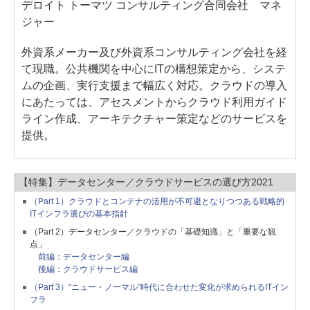
デロイト トーマツ コンサルティング合同会社 マネ
ジャー
外資系メーカー及び外資系コンサルティング会社を経
て現職。公共機関を中心にITの構想策定から、システ
ムの企画、実行支援まで幅広く対応。クラウドの導入
にあたっては、アセスメントからクラウド利用ガイド
ライン作成、アーキテクチャー策定などのサービスを
提供。
【特集】データセンター／クラウドサービスの選び方2021
（Part 1）クラウドとコンテナの活用が不可避となりつつある戦略的
ITインフラ選びの基本指針
（Part 2）データセンター／クラウドの「基礎知識」と「重要な観
点」
前編：データセンター編
後編：クラウドサービス編
（Part 3）“ニュー・ノーマル”時代に合わせた変化が求められるITイン
フラ