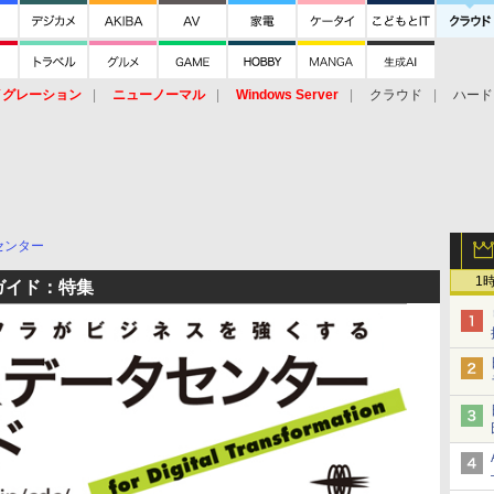
イグレーション
ニューノーマル
Windows Server
クラウド
ハード
トピック
ストレージ（HW）
オープンソース
SaaS
標的型
ント
センター
1
ガイド：特集