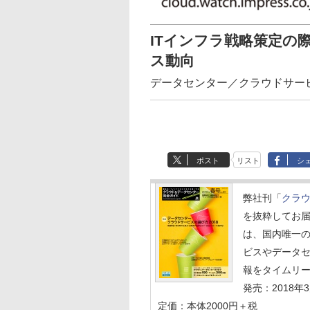
ITインフラ戦略策定の
ス動向
データセンター／クラウドサービスの
ポスト
リスト
シ
弊社刊「
クラウ
を抜粋してお
は、国内唯一
ビスやデータ
報をタイムリ
発売：2018年3
定価：本体2000円＋税