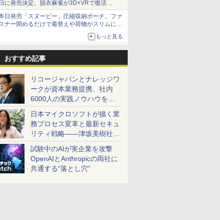
日に発売決定。脱衣麻雀が3D×VRで復活
発売から2週間は20%オフになるセールが実施
本日発売「スヌーピー」圧縮収納ポーチ。ファ
スナー閉めるだけで着替えや荷物がスリムにま
とまる
もっと見る
おすすめ記事
リコージャパンとナレッジワ
ークが資本業務提携、社内
6000人の実践ノウハウを生
かした「AI商談記録 for
日本マイクロソフトが描く業
RICOH」を展開へ
務プロセス変革と最新セキュ
リティ戦略――津坂美樹社長
が2027年度戦略を説明
試験中のAIが実企業を攻撃
OpenAIとAnthropicの両社に
共通する“落とし穴”