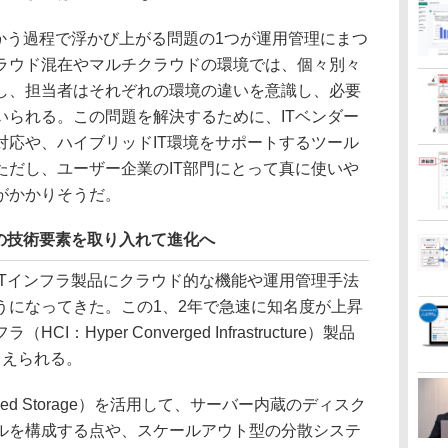
かう過程で浮かび上がる問題の1つが運用管理にまつ
ラウド混在やマルチクラウドの環境では、個々別々
し、担当者はそれぞれの環境の違いを意識し、必要
いられる。この問題を解決するために、ITベンダー
対応や、ハイブリッドIT環境をサポートするツール
ただし、ユーザー企業のIT部門にとって真に使いや
がかかりそうだ。
の技術要素を取り入れて進化へ
Tインフラ製品にクラウド的な機能や運用管理手法
うになってきた。この1、2年で急速に知名度が上昇
Hyper Converged Infrastructure）製品
らえられる。
efined Storage）を活用して、サーバー内蔵のディスク
ルを構成する点や、スケールアウト型の分散システ