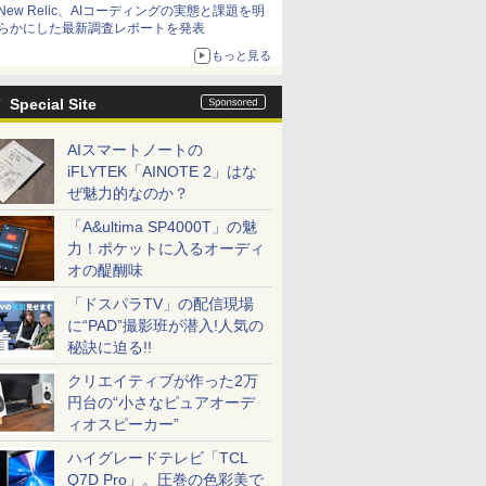
New Relic、AIコーディングの実態と課題を明
らかにした最新調査レポートを発表
もっと見る
Special Site
AIスマートノートの
iFLYTEK「AINOTE 2」はな
ぜ魅力的なのか？
「A&ultima SP4000T」の魅
力！ポケットに入るオーディ
オの醍醐味
「ドスパラTV」の配信現場
に“PAD”撮影班が潜入!人気の
秘訣に迫る!!
クリエイティブが作った2万
円台の“小さなピュアオーデ
ィオスピーカー”
ハイグレードテレビ「TCL
Q7D Pro」。圧巻の色彩美で