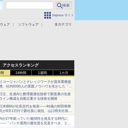
Impress サイト
全カテゴリ
ウェア
ソフトウェア
攻撃対策
マルウェア対策
アクセスランキング
時間
24時間
1週間
1カ月
リコージャパンとナレッジワークが資本業務提
携、社内6000人の実践ノウハウを生かした「AI
商談記録 for RICOH」を展開へ
日立、生成AIと数理最適化技術で製造業の生産
ライン構成を自動立案する技術を開発
日本IBMが社長交代を発表――46歳の村田将輝
氏が8月1日付で新社長に就任、山口明夫社長は
会長へ
AIが27年眠っていた脆弱性を発見する時代に
――「パッチ適用の優先度を見直すべき」とセ
キュリティ専門家