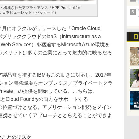
定・構成されたアプライアンス「HPE ProLiant for
ck」（出典：日本ヒューレット・パッカード）
にオラクルがリリースした「Oracle Cloud
ククラウドのIaaS（Infrastructure as a
Web Services）を猛追するMicrosoft Azure環境を
うメリットは多くの企業にとって魅力的に映るだろ
製品群を擁するIBMもこの動きに対応し、2017年
ーション開発環境をオンプレミス／プライベートクラ
 Private」の提供を開始している。こちらは、
環境とCloud Foundryの両方をサポートする
Service）の位置づけとなる。アプリケーション開発をメイン
連携させていくアプローチととらえることができよ
いことのリスク