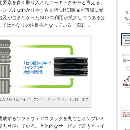
術要素を多く取り入れたアーキテクチャと言える。
シンプルなわかりやすさを持つHCI製品が市場に受
ユ
普及が進まなかったSDSの利用が拡大しつつあるほ
な
「S
してはかなりの注目株となっている（図1）。
に
け入れられたハイパーコンバージドインフラ（出典：米ニ
成するソフトウェアスタックを丸ごとオンプレミ
態も登場している。具体的なサービスで言うとマイ