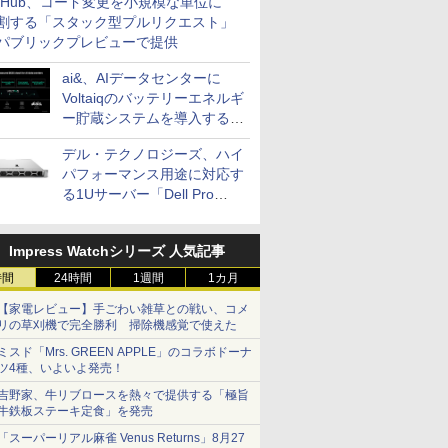
itHub、コード変更を小規模な単位に
割する「スタック型プルリクエスト」
パブリックプレビューで提供
ai&、AIデータセンターに
Voltaiqのバッテリーエネルギ
ー貯蔵システムを導入する計
画を発表
デル・テクノロジーズ、ハイ
パフォーマンス用途に対応す
る1Uサーバー「Dell Pro
Precision 7 R1ラック」を発
売
Impress Watchシリーズ 人気記事
時間
24時間
1週間
1カ月
【家電レビュー】手ごわい雑草との戦い、コメ
リの草刈機で完全勝利 掃除機感覚で使えた
ミスド「Mrs. GREEN APPLE」のコラボドーナ
ツ4種、いよいよ発売！
吉野家、牛リブロースを熱々で提供する「極旨
牛鉄板ステーキ定食」を発売
「スーパーリアル麻雀 Venus Returns」8月27