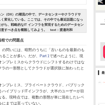
ン（DX）の潮流の中で、データセンターやクラウドサ
しく変化している。ここでは、その中でも最近話題になっ
がら、戦略的なIT インフラを実現するためのデータセン
意すべき点を概観してみよう。 text：渡邉利和
過程での問題点
の問いには、暗黙のうちに「古いものを最新のも
れることが多い。だが、
Part 1
で述べたように、現
オンプレミスからクラウドにシフトするわけではな
ンフラの一形態としてクラウドが選択肢に加わったと
最
ンプレミス、プライベートクラウド、パブリック
うハイブリッドITインフラが、大半のユーザーが目
となる。現時点では、複数の形態が単に混在したレベ
ルにまでは至っていない。