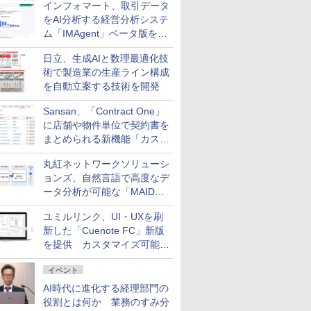
インフォマート、取引データ
をAI分析する経営分析システ
ム「IMAgent」ベータ版を提
供
日立、生成AIと数理最適化技
術で製造業の生産ライン構成
を自動立案する技術を開発
Sansan、「Contract One」
に店舗や物件単位で契約書を
まとめられる新機能「カスタ
ム契約ツリー」を追加
丸紅ネットワークソリューシ
ョンズ、自然言語で高度なデ
ータ分析が可能な「MAIDOA
AI ASSIST」を9月より提供
ユミルリンク、UI・UXを刷
新した「Cuenote FC」新版
を提供 カスタマイズ可能な
ダッシュボード画面を搭載
イベント
AI時代に進化する経理部門の
役割とは何か 業務のすみ分