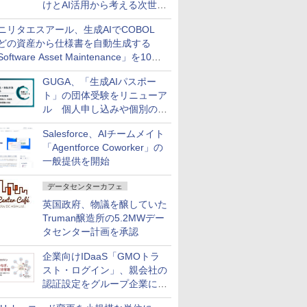
けとAI活用から考える次世代
ファイナンス戦略
ニリタエスアール、生成AIでCOBOL
どの資産から仕様書を自動生成する
oftware Asset Maintenance」を10月
発売
GUGA、「生成AIパスポー
ト」の団体受験をリニューア
ル 個人申し込みや個別の支
払いなどに対応
Salesforce、AIチームメイト
「Agentforce Coworker」の
一般提供を開始
データセンターカフェ
英国政府、物議を醸していた
Truman醸造所の5.2MWデー
タセンター計画を承認
企業向けIDaaS「GMOトラ
スト・ログイン」、親会社の
認証設定をグループ企業に展
開できる新機能を提供