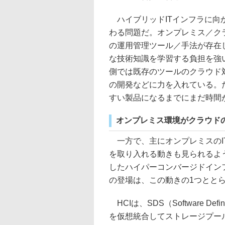
ハイブリッドITインフラに向
わる問題だ。オンプレミス／ク
の運用管理ツール／手法が存在
な技術知識を学習する負担を強
側では既存のツールのクラウド
の開発などに力を入れている。
すい製品になるまでにまだ時間
オンプレミス環境がクラウド
一方で、主にオンプレミスのI
を取り入れる動きも見られるよ
したハイパーコンバージドインフラ（HCI：
の登場は、この動きの1つとと
HCIは、SDS（Software D
を仮想統合してストレージプー