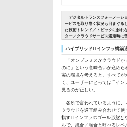
デジタルトランスフォーメーショ
ービスを取り巻く状況も目まぐる
た技術トレンド／トピックに触れな
ター／クラウドサービス選定時に留
ハイブリッドITインフラ構築
「オンプレミスかクラウドか」
のに」という意味合いが込めら
実の環境を考えると、すべてが
く、ユーザーにとってはITイ
見るのが正しい。
各所で言われているように、オ
クラウドを適宜組み合わせて使
指すITインフラのゴール形態
ルで、統合／融合と呼べるレベ