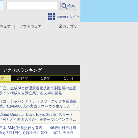
Impress サイト
全カテゴリ
ウェア
ソフトウェア
攻撃対策
マルウェア対策
アクセスランキング
時間
24時間
1週間
1カ月
日立、生成AIと数理最適化技術で製造業の生産
ライン構成を自動立案する技術を開発
リコージャパンとナレッジワークが資本業務提
携、社内6000人の実践ノウハウを生かした「AI
商談記録 for RICOH」を展開へ
Cloud Operator Days Tokyo 2026がスタート、
「AIとどう向き合うか」をテーマにインフラ運
用の知見を集約
日本IBMが社長交代を発表――46歳の村田将輝
氏が8月1日付で新社長に就任、山口明夫社長は
会長へ