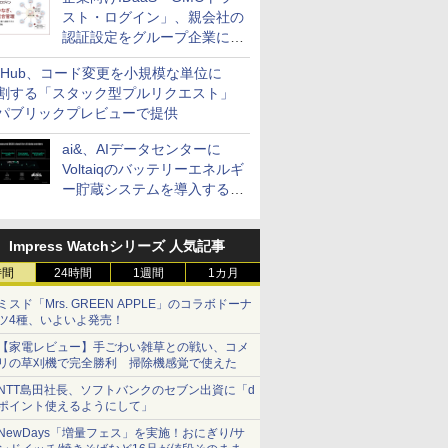
スト・ログイン」、親会社の
認証設定をグループ企業に展
開できる新機能を提供
itHub、コード変更を小規模な単位に
割する「スタック型プルリクエスト」
パブリックプレビューで提供
ai&、AIデータセンターに
Voltaiqのバッテリーエネルギ
ー貯蔵システムを導入する計
画を発表
Impress Watchシリーズ 人気記事
時間
24時間
1週間
1カ月
ミスド「Mrs. GREEN APPLE」のコラボドーナ
ツ4種、いよいよ発売！
【家電レビュー】手ごわい雑草との戦い、コメ
リの草刈機で完全勝利 掃除機感覚で使えた
NTT島田社長、ソフトバンクのセブン出資に「d
ポイント使えるようにして」
NewDays「増量フェス」を実施！おにぎり/サ