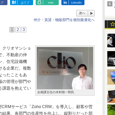
ェア
はてブ
note
LinkedIn
次へ
仲介・賃貸・物販部門を個別最適化へ
1
2
3
、クリオマンショ
で、不動産の仲
ン、住宅設備機
ける企業だ。複数
なったこともあ
報の管理が部門や
う課題を抱えてい
企画課主任の木村裕一郎氏
CRMサービス「Zoho CRM」を導入し、顧客や営
の結果、各部門の生産性を向上し、縦割りだった部