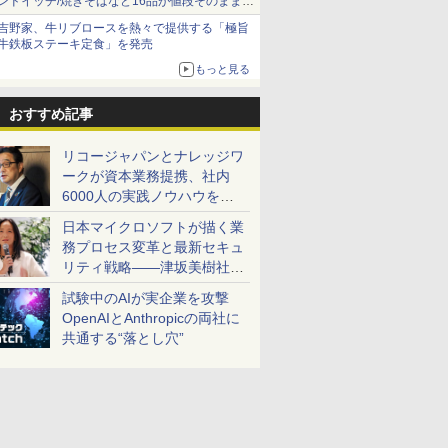
ンドイッチ/焼きそばなど16品が値段そのままで
ボリュームアップ
吉野家、牛リブロースを熱々で提供する「極旨
牛鉄板ステーキ定食」を発売
もっと見る
おすすめ記事
リコージャパンとナレッジワ
ークが資本業務提携、社内
6000人の実践ノウハウを生
かした「AI商談記録 for
日本マイクロソフトが描く業
RICOH」を展開へ
務プロセス変革と最新セキュ
リティ戦略――津坂美樹社長
が2027年度戦略を説明
試験中のAIが実企業を攻撃
OpenAIとAnthropicの両社に
共通する“落とし穴”