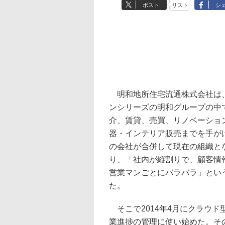
ポスト
リスト
シ
明和地所住宅流通株式会社は
ンシリーズの明和グループの中
介、賃貸、売買、リノベーショ
器・インテリア販売までを手が
の会社が合併して現在の組織と
り、「社内が縦割りで、顧客情
営業マンごとにバラバラ」とい
た。
そこで2014年4月にクラウド型
業進捗の管理に使い始めた。そ