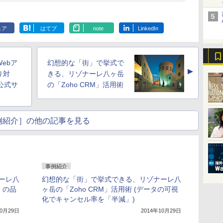
ェア
はてブ
note
LinkedIn
ebア
幻想的な「街」で挙式で
▲
り対
きる、リゾナーレ八ヶ岳
yo公式サ
の「Zoho CRM」活用術
例紹介］の他の記事を見る
事例紹介
ーレ八
幻想的な「街」で挙式できる、リゾナーレ八
」の品
ヶ岳の「Zoho CRM」活用術 (データの可視
化でキャンセル率を「半減」)
10月29日
2014年10月29日