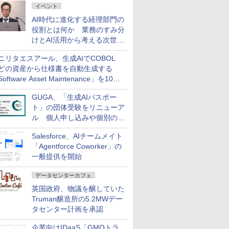
イベント
AI時代に進化する経理部門の
役割とは何か 業務のすみ分
けとAI活用から考える次世代
ファイナンス戦略
ニリタエスアール、生成AIでCOBOL
どの資産から仕様書を自動生成する
oftware Asset Maintenance」を10月
発売
GUGA、「生成AIパスポー
ト」の団体受験をリニューア
ル 個人申し込みや個別の支
払いなどに対応
Salesforce、AIチームメイト
「Agentforce Coworker」の
一般提供を開始
データセンターカフェ
英国政府、物議を醸していた
Truman醸造所の5.2MWデー
タセンター計画を承認
企業向けIDaaS「GMOトラ