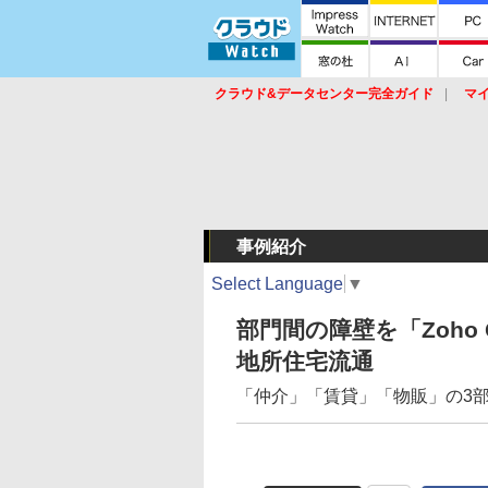
クラウド&データセンター完全ガイド
マ
サービス
セキュリティ
ネットワーク
スイッチ
ルータ
導入事例
イベ
事例紹介
Select Language
▼
部門間の障壁を「Zoho
地所住宅流通
「仲介」「賃貸」「物販」の3