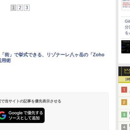
1
2
3
G
分
を
「街」で挙式できる、リゾナーレ八ヶ岳の「Zoho
活用術
1
 検索で当サイトの記事を優先表示させる