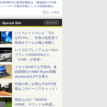
生成AI時代の経理財務部は「価値創出の中核」
に――データ集約中枢としての役割転換を
もっと見る
Special Site
ハイグレードテレビ「TCL
Q7D Pro」。圧巻の色彩美で
映画＆ゲームが極上体験に
レイズのプレミアムカー向け
ブランドHOMURAから
「2×9R」が登場！
メモリ32GBでも予算内。産
経新聞社がAMD Ryzen搭載
dynabookを2千台導入
性能の良いお得な中古PC情
報はこのページでチェック！
鳥肌ものの「DENON
HOME」サウンドを体感し