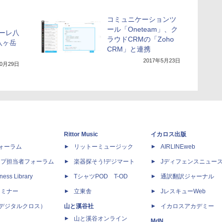
コミュニケーションツ
ール「Oneteam」、ク
ーレ八
ラウドCRMの「Zoho
八ヶ岳
CRM」と連携
2017年5月23日
10月29日
Rittor Music
イカロス出版
dフォーラム
リットーミュージック
AIRLINEweb
ップ担当者フォーラム
楽器探そう!デジマート
Jディフェンスニュー
ness Library
TシャツPOD T-OD
通訳翻訳ジャーナル
セミナー
立東舎
JレスキューWeb
 X（デジタルクロス）
山と溪谷社
イカロスアカデミー
山と溪谷オンライン
MdN