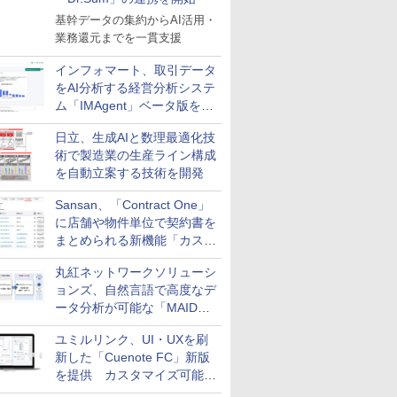
基幹データの集約からAI活用・
業務還元までを一貫支援
インフォマート、取引データ
をAI分析する経営分析システ
ム「IMAgent」ベータ版を提
供
日立、生成AIと数理最適化技
術で製造業の生産ライン構成
を自動立案する技術を開発
Sansan、「Contract One」
に店舗や物件単位で契約書を
まとめられる新機能「カスタ
ム契約ツリー」を追加
丸紅ネットワークソリューシ
ョンズ、自然言語で高度なデ
ータ分析が可能な「MAIDOA
AI ASSIST」を9月より提供
ユミルリンク、UI・UXを刷
新した「Cuenote FC」新版
を提供 カスタマイズ可能な
ダッシュボード画面を搭載