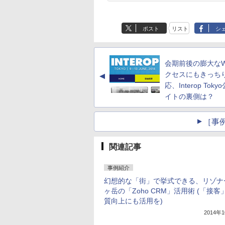
ポスト
リスト
シ
会期前後の膨大なW
クセスにもきっち
▲
応、Interop Tok
イトの裏側は？
［事
関連記事
事例紹介
幻想的な「街」で挙式できる、リゾナ
ヶ岳の「Zoho CRM」活用術 (「接客
質向上にも活用を)
2014年