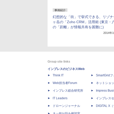
事例紹介
幻想的な「街」で挙式できる、リゾナ
ヶ岳の「Zoho CRM」活用術 (東京・
の「距離」が情報共有を困難に)
2014年
Group site links
インプレスのビジネスWeb
Think IT
SmartGri
Web担当者Forum
ネットショ
インプレス総合研究所
Impress Busi
IT Leaders
インプレス
ドローンジャーナル
DIGITAL
ネッ担お悩み相談室