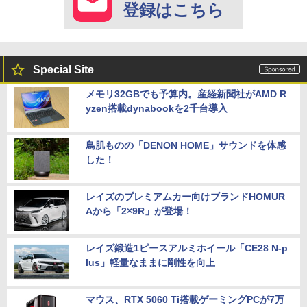
登録はこちら
Special Site
メモリ32GBでも予算内。産経新聞社がAMD R
yzen搭載dynabookを2千台導入
鳥肌ものの「DENON HOME」サウンドを体感
した！
レイズのプレミアムカー向けブランドHOMUR
Aから「2×9R」が登場！
レイズ鍛造1ピースアルミホイール「CE28 N-p
lus」軽量なままに剛性を向上
マウス、RTX 5060 Ti搭載ゲーミングPCが7万