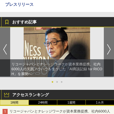
プレスリリース
おすすめ記事
リコージャパンとナレッジワークが資本業務提携、社内
6000人の実践ノウハウを生かした「AI商談記録 for RICO
H」を展開へ
●
●
●
アクセスランキング
1時間
24時間
1週間
1カ月
リコージャパンとナレッジワークが資本業務提携、社内6000人