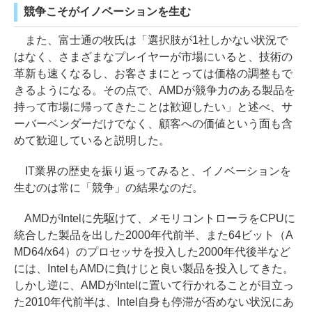
競争こそがイノベーションを生む
また、富士通の牧氏は「選択肢が1社しかない状況で
はなく、さまざまなプレイヤーが市場にいると、技術の
革新も速くなるし、お客さまにとっては価格の調整もで
きるようになる。その点で、AMDが競争力のある製品を
持って市場に帰ってきたことは歓迎したい」と述べ、サ
ーバーベンダーだけでなく、顧客への価値という面も含
めて歓迎していると説明した。
IT業界の歴史を振り返ってみると、イノベーションを
生むのは常に「競争」の結果なのだ。
AMDがIntelに先駆けて、メモリコントローラをCPUに
統合した製品を出した2000年代前半、また64ビット（A
MD64/x64）のプロセッサを投入した2000年代後半など
には、IntelもAMDに負けじと良い製品を投入してきた。
しかし逆に、AMDがIntelに置いて行かれることが目立っ
た2010年代前半は、Intel自身も停滞が否めない状況にあ