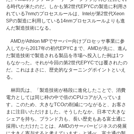
る時代が来たのだ。しかも第2世代EPYCの製造に利用さ
れている7nmのプロセスルールは、Intelが第2世代Xeon
SPの製造に利用している14nmプロセスルールよりも進
んだ製造技術になる。
AMDがAthlon MPでサーバー向けプロセッサ事業に参
入してから2017年の初代EPYCまで、AMDが先に、進ん
だ製造技術で製造される製品を市場へ投入した例は1つ
もなかった。それが今回の第2世代EPYCでは覆されたの
だ。これはまさに、歴史的なターニングポイントといえ
る。
林田氏は、「製造技術が格段に進化したことで、消費
電力としては同じ枠の中で倍のCPUコアが入っていま
す。このため、大きなTCOの削減につながると、お客さ
まに注目いただけました。そうしたなか、日本で大きな
シェアを持ち、ブランド力も、長い歴史もある富士通に
採用いただけたことは、AMDのサーバービジネスの発展
に大きく寄与すると考えています」と述べ、富士通の製