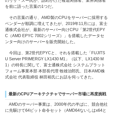
のリサ・スー氏が、詰めかけた報道関係者、業界関係者
を前に語った言葉の1つだ。
その言葉の通り、AMD製のCPUをサーバーに採用する
ベンダーが順調に増えてきたが、2019年11月には、富士
通株式会社が、最新のサーバー向けCPU「第2世代EPY
C（AMD EPYC 7002シリーズ）」を搭載したデータセ
ンター向けのサーバーを販売開始した。
今回は、第2世代EPYCと、それを搭載した「FUJITS
U Server PRIMERGY LX1430 M1」（以下、LX1430 M
1）の特長に関して、富士通株式会社 システムプラット
フォーム事業本部 本部長代理 牧雄治郎氏、日本AMD株
式会社 代表取締役 林田裕氏にお話を伺ってきた。
最新のCPUアーキテクチャでサーバー市場に再度挑戦
AMDのサーバー事業は、2000年代の半ばに、競合他社
に先駆けて64ビット命令セット（AMD64ないしはx64と