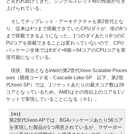
と言われ続けてきた、シングルスレッド時の性能が引き
上げられている。
そしてチップレット・アーキテクチャも第2世代とな
り、従来は4つまで搭載できていたCPUダイが、倍の8つ
まで搭載できるようになった。1つのダイあたり8つのC
PUコアを搭載できることは変わっていないので、CPU
パッケージ全体では8ダイ×8個＝64コアのCPUコアを実
現可能になっている。
現状、競合となるIntelの第2世代Xeon Scalable Proces
sors（開発コード名：Cascade Lake-SP 以下、第2世
代Xeon SP）では、1ソケットあたりの最大コア数は28
コアとなっているため、AMDはその倍以上のコアを1ソ
ケットで実現していることになる（※1）。
【※1】
第2世代Xeon APでは、BGAパッケージあたり56コア
を実現した製品が1つ用意されているが、マザーボー