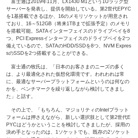
富士通は2019年11月、LX1430 M1という1Uラック型
サーバーを発表し、提供を開始している。第2世代EPYC
を1基搭載できるほか、16のメモリソケットが用意され
ており、16～512GB（将来1TBまで拡張予定）のメモリ
を搭載可能。SATAインターフェイスのドライブベイを8
つ、PCI Expressインターフェイスのドライブベイを2つ
備えているので、SATAのHDD/SSDを8つ、NVM Expres
sのSSDを2つ搭載することができる。
富士通の牧氏は、「日本のお客さまのニーズの多く
は、より最適化された仮想化環境です。われわれは常
に、最適なサーバープラットフォームというのは何なの
かを、ベンチマークを繰り返しながら検討してきまし
た」と話す。
その上で、「もちろん、マジョリティのIntelプラット
フォームは押さえながら、新しい選択肢として第2世代E
PYCはどうかということを検討してきましたが、採用の
決め手となったのは、1ソケットでも、既存の2ソケット