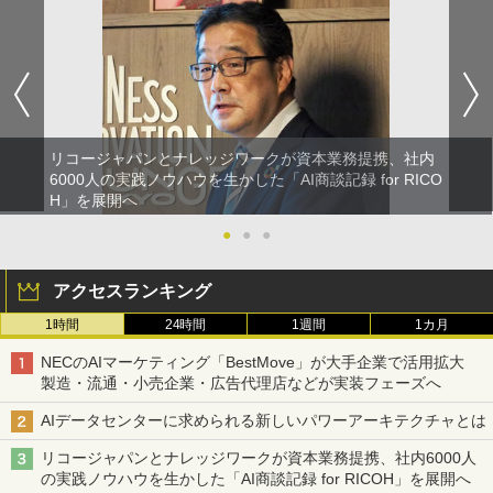
リコージャパンとナレッジワークが資本業務提携、社内
6000人の実践ノウハウを生かした「AI商談記録 for RICO
H」を展開へ
●
●
●
アクセスランキング
1時間
24時間
1週間
1カ月
NECのAIマーケティング「BestMove」が大手企業で活用拡大
製造・流通・小売企業・広告代理店などが実装フェーズへ
AIデータセンターに求められる新しいパワーアーキテクチャとは
リコージャパンとナレッジワークが資本業務提携、社内6000人
の実践ノウハウを生かした「AI商談記録 for RICOH」を展開へ