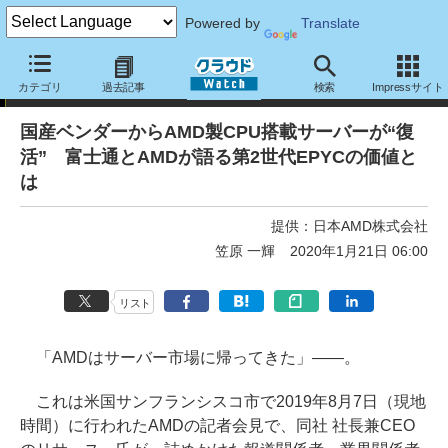
Powered by
Translate
トピック
カテゴリ
過去記事
検索
Impressサイト
国産ベンダーからAMD製CPU搭載サーバーが“復
活” 富士通とAMDが語る第2世代EPYCの価値と
は
提供：
日本AMD株式会社
笠原 一輝
2020年1月21日 06:00
リスト
「AMDはサーバー市場に帰ってきた」――。
これは米国サンフランシスコ市で2019年8月7日（現地
時間）に行われたAMDの記者会見で、同社 社長兼CEO