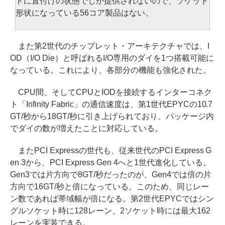
ドに直付けの状態でしか提供されないので、ソケット
形状になっている56コア製品はない。
また第2世代のチップレット・アーキテクチャでは、I
OD（I/O Die）と呼ばれるI/O専用のダイを1つ搭載可能に
なっている。これにより、各部分の機能も強化された。
CPU間、そしてCPUとIODを接続するインターコネク
ト「Infinity Fabric」の通信速度は、第1世代EPYCの10.7
GT/秒から18GT/秒に引き上げられており、パッケージ内
でダイの数が増えたことに対応している。
またPCI Expressの世代も、従来世代のPCI Express G
en 3から、PCI Express Gen 4へと1世代進化している。
Gen3では片方向で8GT/秒だったのが、Gen4では倍の片
方向で16GT/秒と倍になっている。このため、同じレー
ン数であれば帯域幅が倍になる。第2世代EPYCではシン
グルソケット時に128レーン、2ソケット時には最大162
レーンを実装できる。