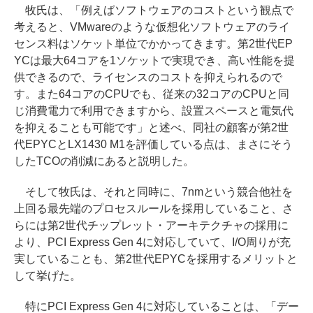
牧氏は、「例えばソフトウェアのコストという観点で
考えると、VMwareのような仮想化ソフトウェアのライ
センス料はソケット単位でかかってきます。第2世代EP
YCは最大64コアを1ソケットで実現でき、高い性能を提
供できるので、ライセンスのコストを抑えられるので
す。また64コアのCPUでも、従来の32コアのCPUと同
じ消費電力で利用できますから、設置スペースと電気代
を抑えることも可能です」と述べ、同社の顧客が第2世
代EPYCとLX1430 M1を評価している点は、まさにそう
したTCOの削減にあると説明した。
そして牧氏は、それと同時に、7nmという競合他社を
上回る最先端のプロセスルールを採用していること、さ
らには第2世代チップレット・アーキテクチャの採用に
より、PCI Express Gen 4に対応していて、I/O周りが充
実していることも、第2世代EPYCを採用するメリットと
して挙げた。
特にPCI Express Gen 4に対応していることは、「デー