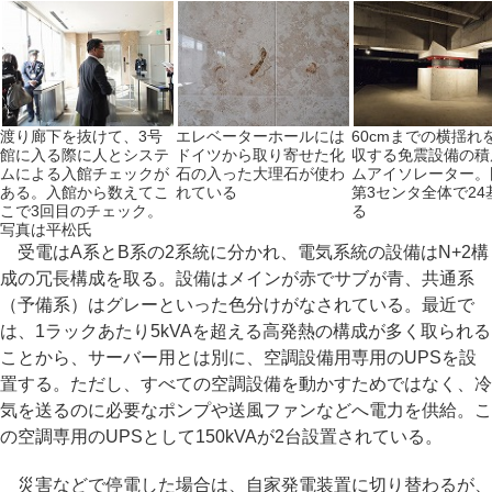
渡り廊下を抜けて、3号
エレベーターホールには
60cmまでの横揺れ
館に入る際に人とシステ
ドイツから取り寄せた化
収する免震設備の積
ムによる入館チェックが
石の入った大理石が使わ
ムアイソレーター。
ある。入館から数えてこ
れている
第3センタ全体で24
こで3回目のチェック。
る
写真は平松氏
受電はA系とB系の2系統に分かれ、電気系統の設備はN+2構
成の冗長構成を取る。設備はメインが赤でサブが青、共通系
（予備系）はグレーといった色分けがなされている。最近で
は、1ラックあたり5kVAを超える高発熱の構成が多く取られる
ことから、サーバー用とは別に、空調設備用専用のUPSを設
置する。ただし、すべての空調設備を動かすためではなく、冷
気を送るのに必要なポンプや送風ファンなどへ電力を供給。こ
の空調専用のUPSとして150kVAが2台設置されている。
災害などで停電した場合は、自家発電装置に切り替わるが、