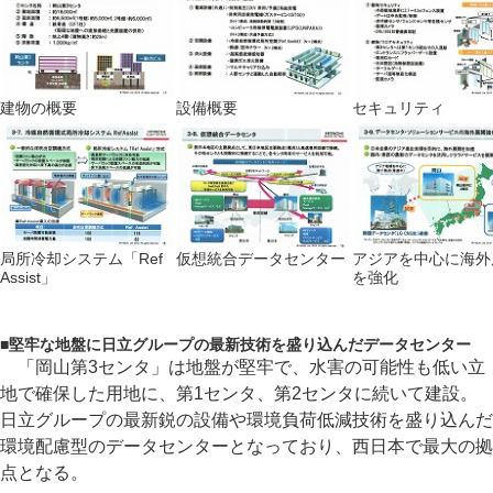
建物の概要
設備概要
セキュリティ
局所冷却システム「Ref
仮想統合データセンター
アジアを中心に海外
Assist」
を強化
■
堅牢な地盤に日立グループの最新技術を盛り込んだデータセンター
「岡山第3センタ」は地盤が堅牢で、水害の可能性も低い立
地で確保した用地に、第1センタ、第2センタに続いて建設。
日立グループの最新鋭の設備や環境負荷低減技術を盛り込んだ
環境配慮型のデータセンターとなっており、西日本で最大の拠
点となる。