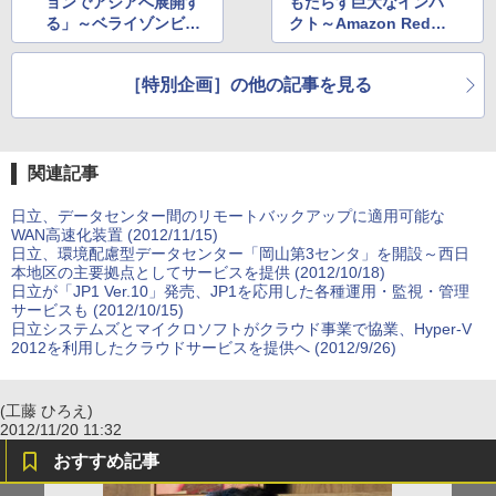
ョンでアジアへ展開す
もたらす巨大なインパ
る」～ベライゾンビジ
クト～Amazon Redsh
ネスのクラウド戦略
ift担当者に聞くDWH戦
略
［特別企画］の他の記事を見る
関連記事
日立、データセンター間のリモートバックアップに適用可能な
WAN高速化装置 (2012/11/15)
日立、環境配慮型データセンター「岡山第3センタ」を開設～西日
本地区の主要拠点としてサービスを提供 (2012/10/18)
日立が「JP1 Ver.10」発売、JP1を応用した各種運用・監視・管理
サービスも (2012/10/15)
日立システムズとマイクロソフトがクラウド事業で協業、Hyper-V
2012を利用したクラウドサービスを提供へ (2012/9/26)
(工藤 ひろえ)
2012/11/20 11:32
おすすめ記事