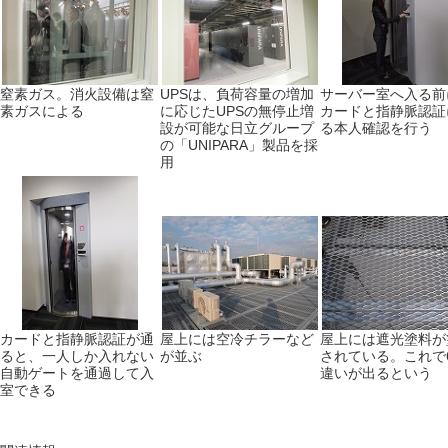
窒素ガス。消火設備は窒
UPSは、負荷容量の増加
サーバー室へ入る前
素ガスによる
に応じたUPSの無停止増
カードと指静脈認証
設が可能な日立グループ
る本人確認を行う
の「UNIPARA」製品を採
用
カードと指静脈認証が通
屋上には空冷チラーなど
屋上には遮光塗料が
ると、一人しか入れない
が並ぶ
されている。これで
自動ゲートを通過して入
違いが出るという
室できる