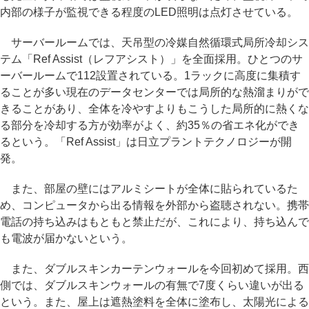
内部の様子が監視できる程度のLED照明は点灯させている。
サーバールームでは、天吊型の冷媒自然循環式局所冷却シス
テム「Ref Assist（レフアシスト）」を全面採用。ひとつのサ
ーバールームで112設置されている。1ラックに高度に集積す
ることが多い現在のデータセンターでは局所的な熱溜まりがで
きることがあり、全体を冷やすよりもこうした局所的に熱くな
る部分を冷却する方が効率がよく、約35％の省エネ化ができ
るという。「Ref Assist」は日立プラントテクノロジーが開
発。
また、部屋の壁にはアルミシートが全体に貼られているた
め、コンピュータから出る情報を外部から盗聴されない。携帯
電話の持ち込みはもともと禁止だが、これにより、持ち込んで
も電波が届かないという。
また、ダブルスキンカーテンウォールを今回初めて採用。西
側では、ダブルスキンウォールの有無で7度くらい違いが出る
という。また、屋上は遮熱塗料を全体に塗布し、太陽光による