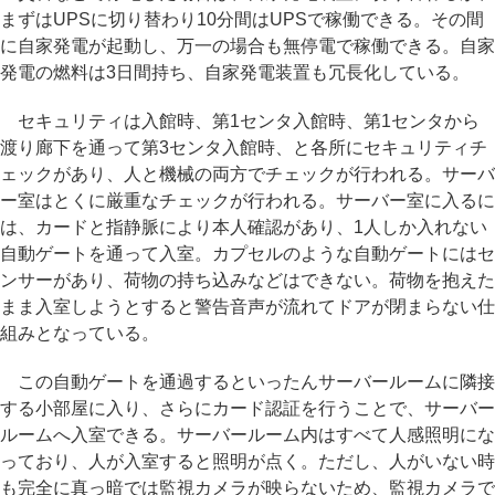
まずはUPSに切り替わり10分間はUPSで稼働できる。その間
に自家発電が起動し、万一の場合も無停電で稼働できる。自家
発電の燃料は3日間持ち、自家発電装置も冗長化している。
セキュリティは入館時、第1センタ入館時、第1センタから
渡り廊下を通って第3センタ入館時、と各所にセキュリティチ
ェックがあり、人と機械の両方でチェックが行われる。サーバ
ー室はとくに厳重なチェックが行われる。サーバー室に入るに
は、カードと指静脈により本人確認があり、1人しか入れない
自動ゲートを通って入室。カプセルのような自動ゲートにはセ
ンサーがあり、荷物の持ち込みなどはできない。荷物を抱えた
まま入室しようとすると警告音声が流れてドアが閉まらない仕
組みとなっている。
この自動ゲートを通過するといったんサーバールームに隣接
する小部屋に入り、さらにカード認証を行うことで、サーバー
ルームへ入室できる。サーバールーム内はすべて人感照明にな
っており、人が入室すると照明が点く。ただし、人がいない時
も完全に真っ暗では監視カメラが映らないため、監視カメラで