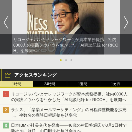
リコージャパンとナレッジワークが資本業務提携、社内
6000人の実践ノウハウを生かした「AI商談記録 for RICO
H」を展開へ
●
●
●
アクセスランキング
1時間
24時間
1週間
1カ月
リコージャパンとナレッジワークが資本業務提携、社内6000人
の実践ノウハウを生かした「AI商談記録 for RICOH」を展開へ
ラクス、「楽楽メールマーケティング」の日程調整機能を拡充
し、複数名の商談日程調整を効率化
日本IBMが社長交代を発表――46歳の村田将輝氏が8月1日付で
新社長に就任、山口明夫社長は会長へ