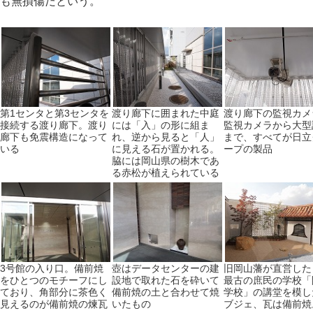
も無損傷だという。
第1センタと第3センタを
渡り廊下に囲まれた中庭
渡り廊下の監視カメ
接続する渡り廊下。渡り
には「入」の形に組ま
監視カメラから大型
廊下も免震構造になって
れ、逆から見ると「人」
まで、すべてが日立
いる
に見える石が置かれる。
ープの製品
脇には岡山県の樹木であ
る赤松が植えられている
3号館の入り口。備前焼
壺はデータセンターの建
旧岡山藩が直営した
をひとつのモチーフにし
設地で取れた石を砕いて
最古の庶民の学校「
ており、角部分に茶色く
備前焼の土と合わせて焼
学校」の講堂を模し
見えるのが備前焼の煉瓦
いたもの
ブジェ、瓦は備前焼