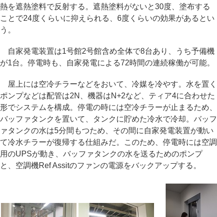
熱を遮熱塗料で反射する。遮熱塗料がないと30度、塗布する
ことで24度くらいに抑えられる、6度くらいの効果があるとい
う。
自家発電装置は1号館2号館含め全体で8台あり、うち予備機
が1台。停電時も、自家発電による72時間の連続稼働が可能。
屋上には空冷チラーなどをおいて、冷媒を冷やす。水を置く
ポンプなどは配管は2N、機器はN+2など、ティア4に合わせた
形でシステムを構成。停電の時には空冷チラーが止まるため、
バッファタンクを置いて、タンクに貯めた冷水で冷却。バッフ
ァタンクの水は5分間もつため、その間に自家発電装置が動い
て冷水チラーが復帰する仕組みだ。このため、停電時には空調
用のUPSが動き、バッファタンクの水を送るためのポンプ
と、空調機Ref Assitのファンの電源をバックアップする。