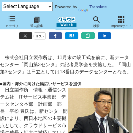
Powered by
Translate
日立グループの西日本における中核施設「岡山第3センタ」見学会レポ
カテゴリ
過去記事
検索
Impressサイト
ート
リスト
株式会社日立製作所は、11月末の竣工式を前に、新データ
センター「岡山第3センタ」の記者見学会を実施した。「岡山
第3センタ」は日立としては18番目のデータセンターとなる。
■
国内・海外に向けた幅広いサービスを提供
日立製作所 情報・通信シス
テム社 ITサービス事業部 デ
ータセンタ本部 計画部 部
長 平松 豊氏は、新センター開
設により、西日本地区の主要拠
点として、クラウドサービス市
場の成長・拡大に対応していく