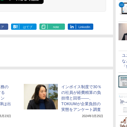
ェア
はてブ
note
LinkedIn
ユ
な
「S
に
業務の
インボイス制度で30％
する
の社員が経費精算の負
ェン
担増と回答――、
弾は出
TOKIUMが企業負担の
実態をアンケート調査
年5月23日
2024年3月25日