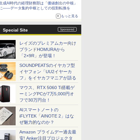
生成AI時代の経理財務部は「価値創出の中核」
に――データ集約中枢としての役割転換を
もっと見る
Special Site
レイズのプレミアムカー向け
ブランドHOMURAから
「2×9R」が登場！
SOUNDPEATSのイヤカフ型
イヤフォン「UU2イヤーカ
フ」をイヤカフマニアが語る
マウス、RTX 5060 Ti搭載ゲ
ーミングPCが7万5,000円オ
フで30万円台！
AIスマートノートの
iFLYTEK「AINOTE 2」はな
ぜ魅力的なのか？
Amazon プライムデー過去最
安! Anker注目プロジェクタ