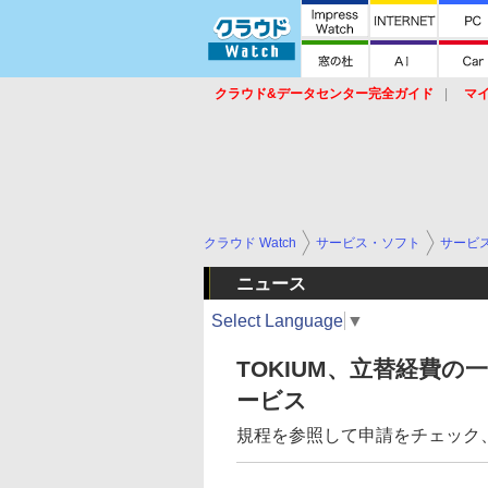
クラウド&データセンター完全ガイド
マ
サービス
セキュリティ
ネットワーク
スイッチ
ルータ
導入事例
イベ
クラウド Watch
サービス・ソフト
サービ
ニュース
Select Language
▼
TOKIUM、立替経費
ービス
規程を参照して申請をチェック