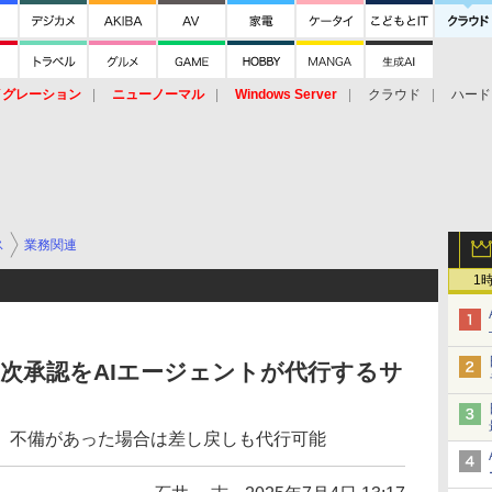
イグレーション
ニューノーマル
Windows Server
クラウド
ハード
トピック
ストレージ（HW）
オープンソース
SaaS
標的型
ント
ス
業務関連
1
の一次承認をAIエージェントが代行するサ
、不備があった場合は差し戻しも代行可能