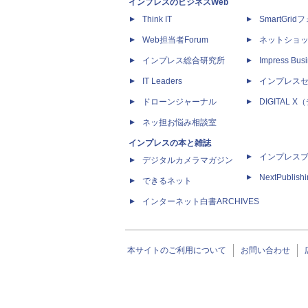
インプレスのビジネスWeb
Think IT
SmartGri
Web担当者Forum
ネットショ
インプレス総合研究所
Impress Busi
IT Leaders
インプレス
ドローンジャーナル
DIGITAL
ネッ担お悩み相談室
インプレスの本と雑誌
インプレス
デジタルカメラマガジン
NextPublish
できるネット
インターネット白書ARCHIVES
本サイトのご利用について
お問い合わせ