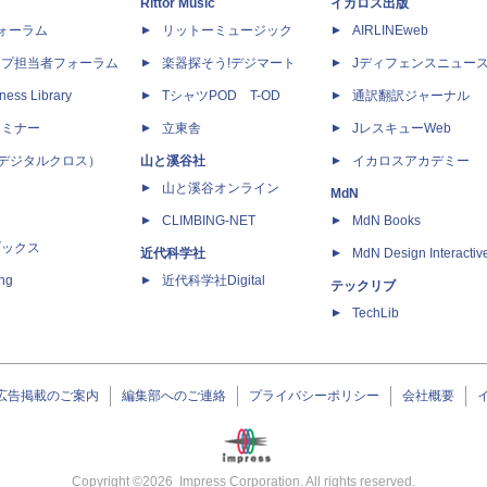
Rittor Music
イカロス出版
dフォーラム
リットーミュージック
AIRLINEweb
ップ担当者フォーラム
楽器探そう!デジマート
Jディフェンスニュー
ness Library
TシャツPOD T-OD
通訳翻訳ジャーナル
セミナー
立東舎
JレスキューWeb
 X（デジタルクロス）
山と溪谷社
イカロスアカデミー
山と溪谷オンライン
MdN
CLIMBING-NET
MdN Books
ブックス
近代科学社
MdN Design Interactiv
ing
近代科学社Digital
テックリブ
TechLib
広告掲載のご案内
編集部へのご連絡
プライバシーポリシー
会社概要
Copyright ©
2026
Impress Corporation. All rights reserved.