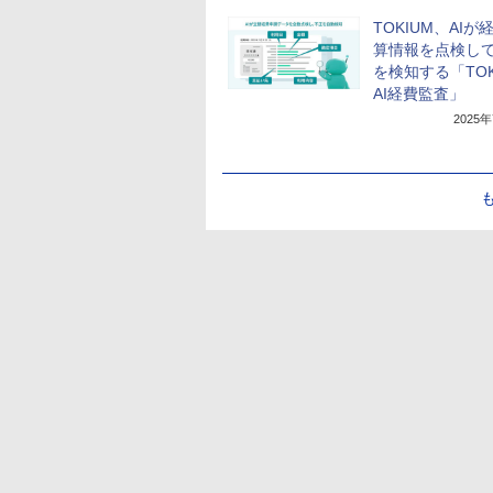
TOKIUM、AIが
算情報を点検し
を検知する「TOK
AI経費監査」
2025