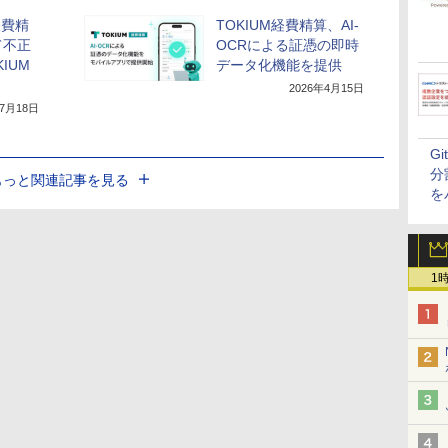
経費精
TOKIUM経費精算、AI-
て不正
OCRによる証憑の即時
IUM
データ化機能を提供
2026年4月15日
年7月18日
G
分
もっと関連記事を見る
を
1