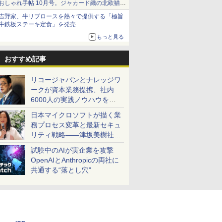
おしゃれ手帖 10月号。ジャカード織の北欧猫デ
ザイン
吉野家、牛リブロースを熱々で提供する「極旨
牛鉄板ステーキ定食」を発売
もっと見る
おすすめ記事
リコージャパンとナレッジワ
ークが資本業務提携、社内
6000人の実践ノウハウを生
かした「AI商談記録 for
日本マイクロソフトが描く業
RICOH」を展開へ
務プロセス変革と最新セキュ
リティ戦略――津坂美樹社長
が2027年度戦略を説明
試験中のAIが実企業を攻撃
OpenAIとAnthropicの両社に
共通する“落とし穴”