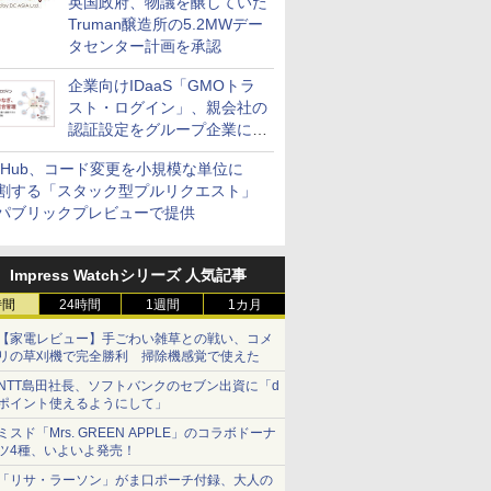
英国政府、物議を醸していた
Truman醸造所の5.2MWデー
タセンター計画を承認
企業向けIDaaS「GMOトラ
スト・ログイン」、親会社の
認証設定をグループ企業に展
開できる新機能を提供
itHub、コード変更を小規模な単位に
割する「スタック型プルリクエスト」
パブリックプレビューで提供
Impress Watchシリーズ 人気記事
時間
24時間
1週間
1カ月
【家電レビュー】手ごわい雑草との戦い、コメ
リの草刈機で完全勝利 掃除機感覚で使えた
NTT島田社長、ソフトバンクのセブン出資に「d
ポイント使えるようにして」
ミスド「Mrs. GREEN APPLE」のコラボドーナ
ツ4種、いよいよ発売！
「リサ・ラーソン」がま口ポーチ付録、大人の