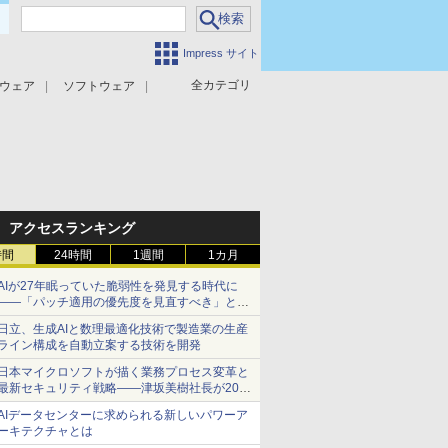
Impress サイト
全カテゴリ
ウェア
ソフトウェア
攻撃対策
マルウェア対策
アクセスランキング
時間
24時間
1週間
1カ月
AIが27年眠っていた脆弱性を発見する時代に
――「パッチ適用の優先度を見直すべき」とセ
キュリティ専門家
日立、生成AIと数理最適化技術で製造業の生産
ライン構成を自動立案する技術を開発
日本マイクロソフトが描く業務プロセス変革と
最新セキュリティ戦略――津坂美樹社長が2027
年度戦略を説明
AIデータセンターに求められる新しいパワーア
ーキテクチャとは