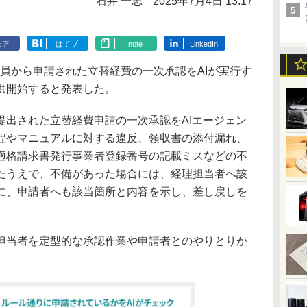
石井 一志
2025年7月4日 13:17
ェア
はてブ
note
LinkedIn
業員から申請された立替経費の一次承認をAIが実行す
を提供開始すると発表した。
、提出された立替経費申請の一次承認をAIエージェン
程やマニュアルに対する違反、領収書の添付漏れ、
適格請求書発行事業者登録番号の記載ミスなどの不
たうえで、不備があった場合には、経理担当者へ該
に、申請者へも該当箇所と内容を示し、差し戻しを
当者を定型的な承認作業や申請者とのやりとりか