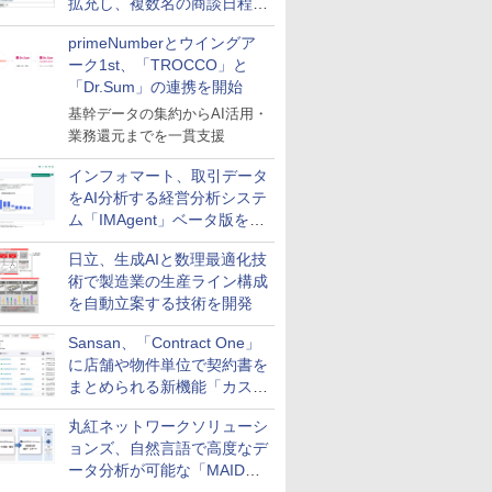
拡充し、複数名の商談日程調
整を効率化
primeNumberとウイングア
ーク1st、「TROCCO」と
「Dr.Sum」の連携を開始
基幹データの集約からAI活用・
業務還元までを一貫支援
インフォマート、取引データ
をAI分析する経営分析システ
ム「IMAgent」ベータ版を提
供
日立、生成AIと数理最適化技
術で製造業の生産ライン構成
を自動立案する技術を開発
Sansan、「Contract One」
に店舗や物件単位で契約書を
まとめられる新機能「カスタ
ム契約ツリー」を追加
丸紅ネットワークソリューシ
ョンズ、自然言語で高度なデ
ータ分析が可能な「MAIDOA