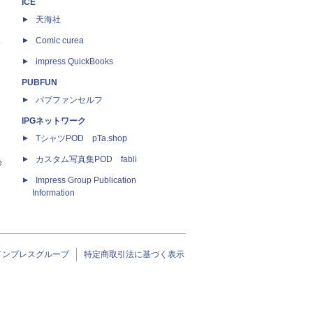
ICE
天海社
ス
Comic curea
impress QuickBooks
PUBFUN
パブファンセルフ
IPGネットワーク
TシャツPOD pTa.shop
カスタム写真集POD fabli
e
Impress Group Publication
Information
インプレスグループ
特定商取引法に基づく表示