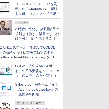
AI ASSIST」を9月より提供
ユミルリンク、UI・UXを刷
新した「Cuenote FC」新版
を提供 カスタマイズ可能な
ダッシュボード画面を搭載
イベント
AI時代に進化する経理部門の
役割とは何か 業務のすみ分
けとAI活用から考える次世代
ファイナンス戦略
ニリタエスアール、生成AIでCOBOL
どの資産から仕様書を自動生成する
oftware Asset Maintenance」を10月
発売
GUGA、「生成AIパスポー
ト」の団体受験をリニューア
ル 個人申し込みや個別の支
払いなどに対応
Salesforce、AIチームメイト
「Agentforce Coworker」の
一般提供を開始
データセンターカフェ