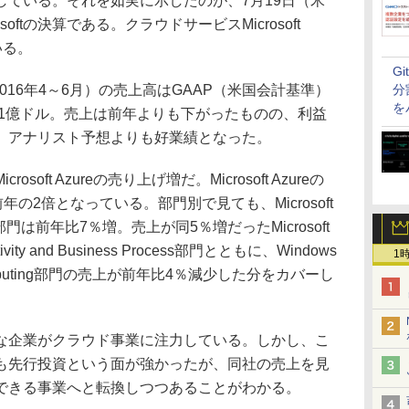
ている。それを如実に示したのが、7月19日（米
oftの決算である。クラウドサービスMicrosoft
いる。
G
016年4～6月）の売上高はGAAP（米国会計基準）
分
を
31億ドル。売上は前年よりも下がったものの、利益
、アナリスト予想よりも好業績となった。
ft Azureの売り上げ増だ。Microsoft Azureの
の2倍となっている。部門別で見ても、Microsoft
Cloud部門は前年比7％増。売上が同5％増だったMicrosoft
ivity and Business Process部門とともに、Windows
1
 Computing部門の売上が前年比4％減少した分をカバーし
まざまな企業がクラウド事業に注力している。しかし、こ
も先行投資という面が強かったが、同社の売上を見
できる事業へと転換しつつあることがわかる。