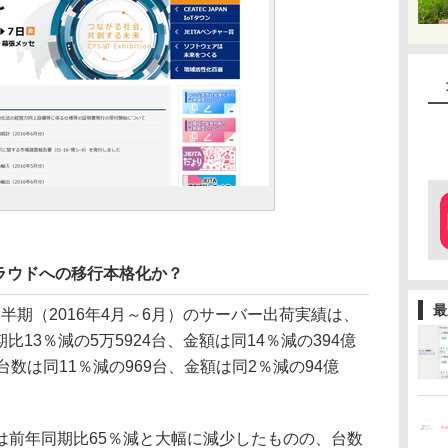
ラウドへの移行本格化か？
最
1四半期（2016年4月～6月）のサーバー出荷実績は、
比13％減の5万5924台、金額は同14％減の394億
台数は同11％減の969台、金額は同2％減の94億
前年同期比65％減と大幅に減少したものの、台数