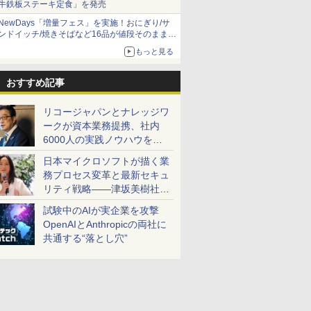
牛鉄板ステーキ定食」を発売
NewDays「増量フェス」を実施！おにぎり/サ
ンドイッチ/焼きそばなど16品が値段そのままで
ボリュームアップ
もっと見る
おすすめ記事
リコージャパンとナレッジワ
ークが資本業務提携、社内
6000人の実践ノウハウを生
かした「AI商談記録 for
日本マイクロソフトが描く業
RICOH」を展開へ
務プロセス変革と最新セキュ
リティ戦略――津坂美樹社長
が2027年度戦略を説明
試験中のAIが実企業を攻撃
OpenAIとAnthropicの両社に
共通する“落とし穴”