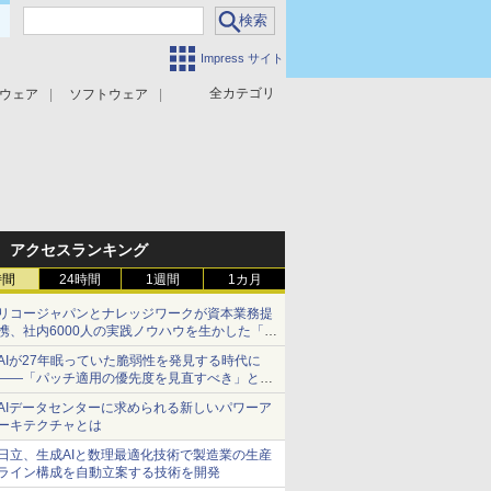
Impress サイト
全カテゴリ
ウェア
ソフトウェア
攻撃対策
マルウェア対策
アクセスランキング
時間
24時間
1週間
1カ月
リコージャパンとナレッジワークが資本業務提
携、社内6000人の実践ノウハウを生かした「AI
商談記録 for RICOH」を展開へ
AIが27年眠っていた脆弱性を発見する時代に
――「パッチ適用の優先度を見直すべき」とセ
キュリティ専門家
AIデータセンターに求められる新しいパワーア
ーキテクチャとは
日立、生成AIと数理最適化技術で製造業の生産
ライン構成を自動立案する技術を開発