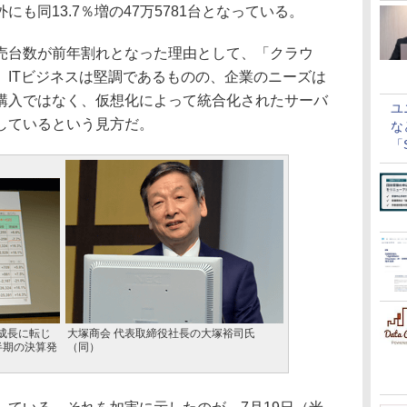
も同13.7％増の47万5781台となっている。
台数が前年割れとなった理由として、「クラウ
。ITビジネスは堅調であるものの、企業のニーズは
購入ではなく、仮想化によって統合化されたサーバ
ユ
しているという見方だ。
な
「S
に
成長に転じ
大塚商会 代表取締役社長の大塚裕司氏
半期の決算発
（同）