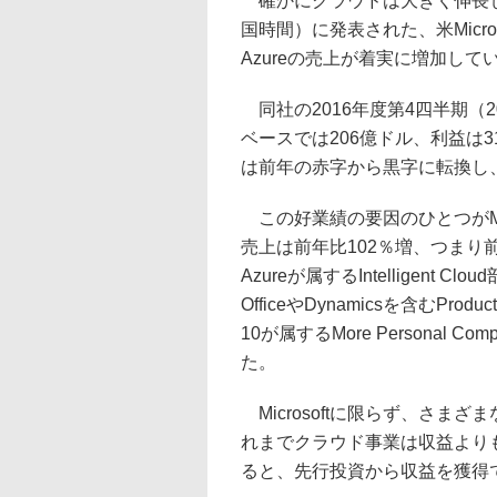
確かにクラウドは大きく伸長し
国時間）に発表された、米Micros
Azureの売上が着実に増加して
同社の2016年度第4四半期（2
ベースでは206億ドル、利益は
は前年の赤字から黒字に転換し
この好業績の要因のひとつがMicroso
売上は前年比102％増、つまり前年
Azureが属するIntelligent 
OfficeやDynamicsを含むProduct
10が属するMore Personal
た。
Microsoftに限らず、さ
れまでクラウド事業は収益より
ると、先行投資から収益を獲得