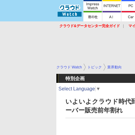
クラウド&データセンター完全ガイド
マ
サービス
セキュリティ
ネットワーク
スイッチ
ルータ
導入事例
イベ
クラウド Watch
トピック
業界動向
特別企画
Select Language
▼
いよいよクラウド時代到
ーバー販売前年割れ