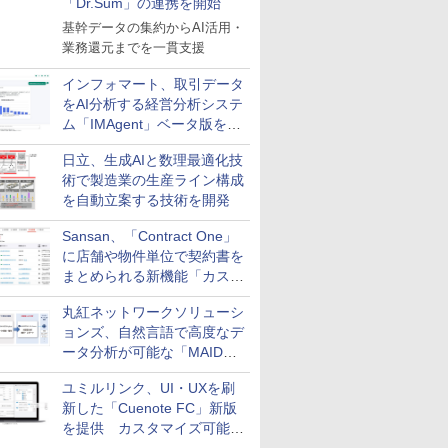
「Dr.Sum」の連携を開始
基幹データの集約からAI活用・
業務還元までを一貫支援
インフォマート、取引データ
をAI分析する経営分析システ
ム「IMAgent」ベータ版を提
供
日立、生成AIと数理最適化技
術で製造業の生産ライン構成
を自動立案する技術を開発
Sansan、「Contract One」
に店舗や物件単位で契約書を
まとめられる新機能「カスタ
ム契約ツリー」を追加
丸紅ネットワークソリューシ
ョンズ、自然言語で高度なデ
ータ分析が可能な「MAIDOA
AI ASSIST」を9月より提供
ユミルリンク、UI・UXを刷
新した「Cuenote FC」新版
を提供 カスタマイズ可能な