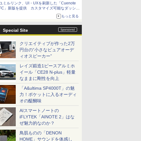
ユミルリンク、UI・UXを刷新した「Cuenote
FC」新版を提供 カスタマイズ可能なダッシュ
ボード画面を搭載
もっと見る
Special Site
クリエイティブが作った2万
円台の“小さなピュアオーデ
ィオスピーカー”
レイズ鍛造1ピースアルミホ
イール「CE28 N-plus」軽量
なままに剛性を向上
「A&ultima SP4000T」の魅
力！ポケットに入るオーディ
オの醍醐味
AIスマートノートの
iFLYTEK「AINOTE 2」はな
ぜ魅力的なのか？
鳥肌ものの「DENON
HOME」サウンドを体感し