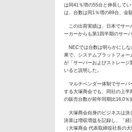
は同41％増の55台と伸長して
は、台数は同1％増の89台、金額
この出荷実績は、日本でサーバ
ーカーからも第1四半期のサー
NECでは台数は明らかにしなか
果で、システムプラットフォー
が「サーバーおよびストレージ
いると説明した。
マルチベンダー体制でサーバー
する大塚商会でも、同社の上半期
の販売台数が前年同期比16.0％
大塚商会自身のビジネスは決して
決算は増収増益を記録し、「経
（大塚商会 代表取締役社長の