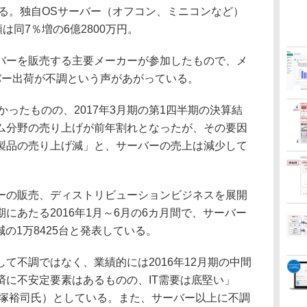
いる。独自OSサーバー（オフコン、ミニコンなど）
は同7％増の6億2800万円。
ーを販売する主要メーカーが参加したもので、メ
バー出荷が不調という声があがっている。
ったものの、2017年3月期の第1四半期の決算結
ム分野の売り上げが前年割れとなったが、その要因
製品の売り上げ減」と、サーバーの売上は減少して
の販売、ディストリビューションビジネスを展開
にあたる2016年1月～6月の6カ月間で、サーバー
減の1万8425台と発表している。
不調ではなく、業績的には2016年12月期の中間
済に不安定要素はあるものの、IT需要は底堅い」
大塚裕司氏）としている。また、サーバー以上に不調