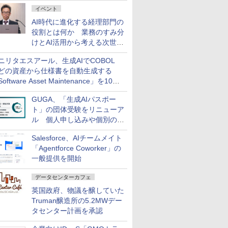
ダッシュボード画面を搭載
イベント
AI時代に進化する経理部門の
役割とは何か 業務のすみ分
けとAI活用から考える次世代
ファイナンス戦略
ニリタエスアール、生成AIでCOBOL
どの資産から仕様書を自動生成する
oftware Asset Maintenance」を10月
発売
GUGA、「生成AIパスポー
ト」の団体受験をリニューア
ル 個人申し込みや個別の支
払いなどに対応
Salesforce、AIチームメイト
「Agentforce Coworker」の
一般提供を開始
データセンターカフェ
英国政府、物議を醸していた
Truman醸造所の5.2MWデー
タセンター計画を承認