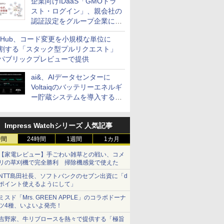
企業向けIDaaS「GMOトラ
スト・ログイン」、親会社の
認証設定をグループ企業に展
開できる新機能を提供
itHub、コード変更を小規模な単位に
割する「スタック型プルリクエスト」
パブリックプレビューで提供
ai&、AIデータセンターに
Voltaiqのバッテリーエネルギ
ー貯蔵システムを導入する計
画を発表
Impress Watchシリーズ 人気記事
時間
24時間
1週間
1カ月
【家電レビュー】手ごわい雑草との戦い、コメ
リの草刈機で完全勝利 掃除機感覚で使えた
NTT島田社長、ソフトバンクのセブン出資に「d
ポイント使えるようにして」
ミスド「Mrs. GREEN APPLE」のコラボドーナ
ツ4種、いよいよ発売！
吉野家、牛リブロースを熱々で提供する「極旨