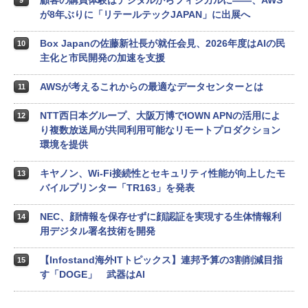
が8年ぶりに「リテールテックJAPAN」に出展へ
Box Japanの佐藤新社長が就任会見、2026年度はAIの民
10
主化と市民開発の加速を支援
AWSが考えるこれからの最適なデータセンターとは
11
NTT西日本グループ、大阪万博でIOWN APNの活用によ
12
り複数放送局が共同利用可能なリモートプロダクション
環境を提供
キヤノン、Wi-Fi接続性とセキュリティ性能が向上したモ
13
バイルプリンター「TR163」を発表
NEC、顔情報を保存せずに顔認証を実現する生体情報利
14
用デジタル署名技術を開発
【Infostand海外ITトピックス】連邦予算の3割削減目指
15
す「DOGE」 武器はAI