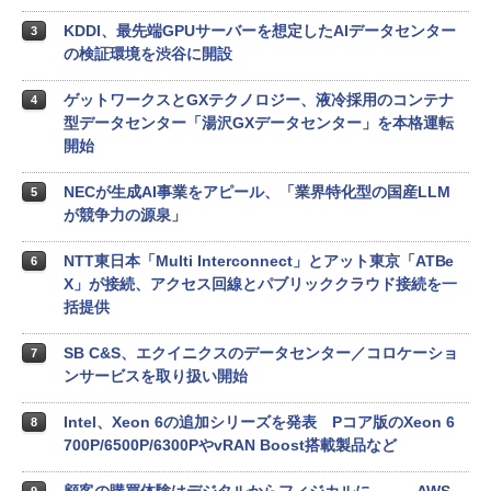
KDDI、最先端GPUサーバーを想定したAIデータセンター
3
の検証環境を渋谷に開設
ゲットワークスとGXテクノロジー、液冷採用のコンテナ
4
型データセンター「湯沢GXデータセンター」を本格運転
開始
NECが生成AI事業をアピール、「業界特化型の国産LLM
5
が競争力の源泉」
NTT東日本「Multi Interconnect」とアット東京「ATBe
6
X」が接続、アクセス回線とパブリッククラウド接続を一
括提供
SB C&S、エクイニクスのデータセンター／コロケーショ
7
ンサービスを取り扱い開始
Intel、Xeon 6の追加シリーズを発表 Pコア版のXeon 6
8
700P/6500P/6300PやvRAN Boost搭載製品など
顧客の購買体験はデジタルからフィジカルに――、AWS
9