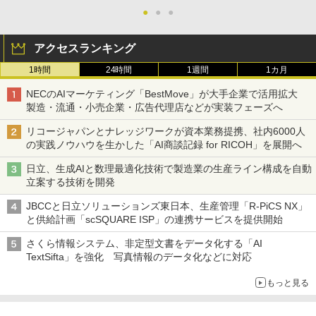
●
●
●
アクセスランキング
1時間
24時間
1週間
1カ月
NECのAIマーケティング「BestMove」が大手企業で活用拡大
製造・流通・小売企業・広告代理店などが実装フェーズへ
リコージャパンとナレッジワークが資本業務提携、社内6000人
の実践ノウハウを生かした「AI商談記録 for RICOH」を展開へ
日立、生成AIと数理最適化技術で製造業の生産ライン構成を自動
立案する技術を開発
JBCCと日立ソリューションズ東日本、生産管理「R-PiCS NX」
と供給計画「scSQUARE ISP」の連携サービスを提供開始
さくら情報システム、非定型文書をデータ化する「AI
TextSifta」を強化 写真情報のデータ化などに対応
もっと見る