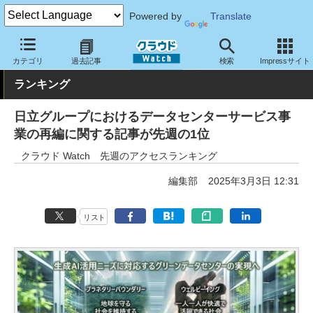
Powered by
Translate
クラウド Watch
トピック
ランキング
カテゴリ
過去記事
検索
Impressサイト
ランキング
日立グループにおけるデータセンターサービス事
業の再編に関する記事が先週の1位
クラウド Watch 先週のアクセスランキング
編集部
2025年3月3日 12:31
リスト