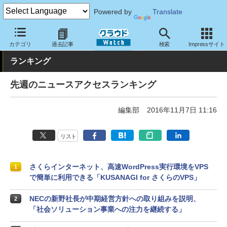
Powered by
Translate
クラウド Watch
トピック
ランキング
カテゴリ
過去記事
検索
Impressサイト
ランキング
先週のニュースアクセスランキング
編集部
2016年11月7日 11:16
リスト
さくらインターネット、高速WordPress実行環境をVPS
1
で簡単に利用できる「KUSANAGI for さくらのVPS」
NECの新野社長が中期経営方針への取り組みを説明、
2
「社会ソリューション事業への注力を継続する」