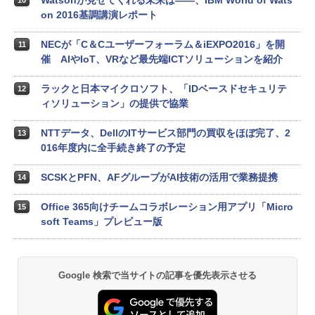
Watsonが見せてくれる未来は――、IBM World of Wats
10
on 2016基調講演レポート
NECが「C＆Cユーザーフォーラム＆iEXPO2016」を開
11
催 AIやIoT、VRなど最先端ICTソリューションを紹介
ラックと日本マイクロソフト、「IDベースドセキュリテ
12
ィソリューション」の提供で協業
NTTデータ、DellのITサービス部門の買収をほぼ完了、2
13
016年度内に全手続き終了の予定
SCSKとPFN、AFグループがAI技術の活用で業務提携
14
Office 365向けチームコラボレーション用アプリ「Micro
15
soft Teams」プレビュー版
Google 検索で当サイトの記事を優先表示させる