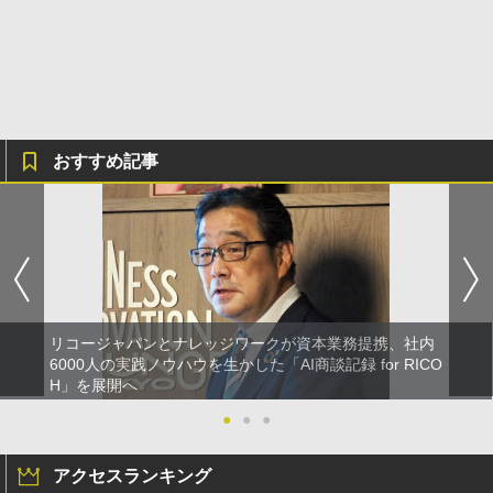
おすすめ記事
リコージャパンとナレッジワークが資本業務提携、社内
6000人の実践ノウハウを生かした「AI商談記録 for RICO
H」を展開へ
●
●
●
アクセスランキング