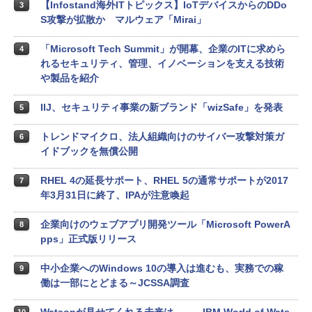
【Infostand海外ITトピックス】IoTデバイスからのDDo
3
S攻撃が拡散か マルウェア「Mirai」
「Microsoft Tech Summit」が開幕、企業のITに求めら
4
れるセキュリティ、管理、イノベーションを支える技術
や製品を紹介
IIJ、セキュリティ事業の新ブランド「wizSafe」を発表
5
トレンドマイクロ、法人組織向けのサイバー攻撃対策ガ
6
イドブックを無償公開
RHEL 4の延長サポート、RHEL 5の通常サポートが2017
7
年3月31日に終了、IPAが注意喚起
企業向けのウェブアプリ開発ツール「Microsoft PowerA
8
pps」正式版リリース
中小企業へのWindows 10の導入は進むも、実務での稼
9
働は一部にとどまる～JCSSA調査