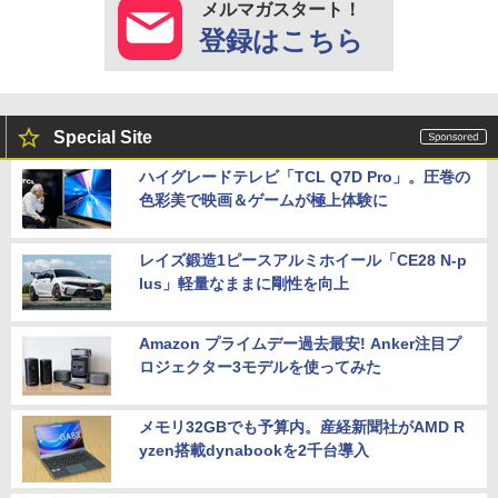
メルマガスタート！
登録はこちら
Special Site
ハイグレードテレビ「TCL Q7D Pro」。圧巻の
色彩美で映画＆ゲームが極上体験に
レイズ鍛造1ピースアルミホイール「CE28 N-p
lus」軽量なままに剛性を向上
Amazon プライムデー過去最安! Anker注目プ
ロジェクター3モデルを使ってみた
メモリ32GBでも予算内。産経新聞社がAMD R
yzen搭載dynabookを2千台導入