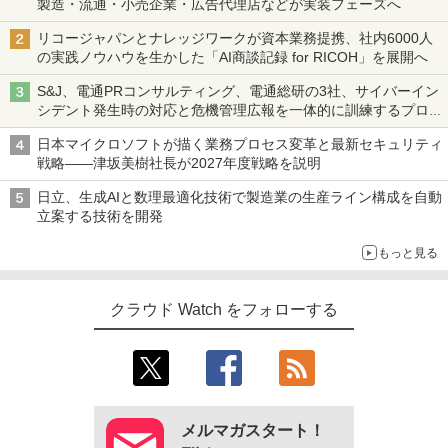
製造・流通・小売企業・広告代理店などが実装フェーズへ
リコージャパンとナレッジワークが資本業務提携、社内6000人
の実践ノウハウを生かした「AI商談記録 for RICOH」を展開へ
S&J、電通PRコンサルティング、電通総研の3社、サイバーイン
シデント発生時の対応と危機管理広報を一体的に訓練するプログ
ラムを提供
日本マイクロソフトが描く業務プロセス変革と最新セキュリティ
戦略――津坂美樹社長が2027年度戦略を説明
日立、生成AIと数理最適化技術で製造業の生産ライン構成を自動
立案する技術を開発
もっと見る
クラウド Watch をフォローする
メルマガスタート！