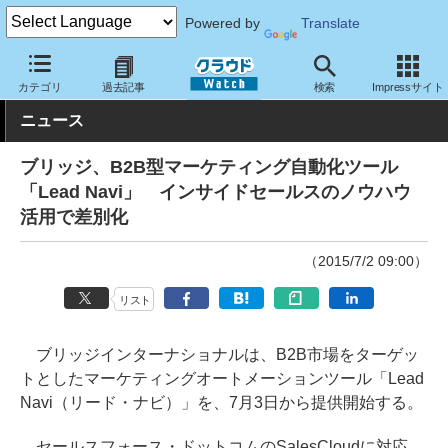
Powered by
Translate
クラウド Watch
サービス・ソフト
サービス
CRM・マーケテ
カテゴリ
過去記事
検索
Impressサイト
ニュース
ブリッジ、B2B型マーケティング自動化ツール
「Lead Navi」 インサイドセールスのノウハウ
活用で差別化
（2015/7/2 09:00）
リスト
ブリッジインターナショナルは、B2B市場をターゲッ
トとしたマーケティングオートメーションツール「Lead
Navi（リード・ナビ）」を、7月3日から提供開始する。
セールスフォース・ドットコムのSalesCloudに対応。