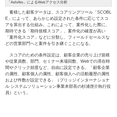
「AshiAto」によるWebアクセス分析
蓄積した顧客データは、スコアリングツール「SCOBL
E」によって、あらかじめ設定された条件に応じてスコ
アを算出する仕組み。これによって、案件化した際に、
期待できる「期待規模スコア」、案件化の確度が高い
「案件化スコア」などに分類し、フィールドセールスな
どの営業部門へと案件を引き継ぐことになる。
スコアのための条件設定は、顧客企業の売り上げ規模
や従業員数、部門、セミナー来場回数、Webでの滞在時
間やクリック頻度など、自由に設定できる。「顧客企業
の属性、顧客個人の属性、顧客個人への活動履歴の属性
および件数が設定できる」（ブリッジインターナショナ
ル システムソリューション事業本部長の杉浦啓介執行役
員）という。