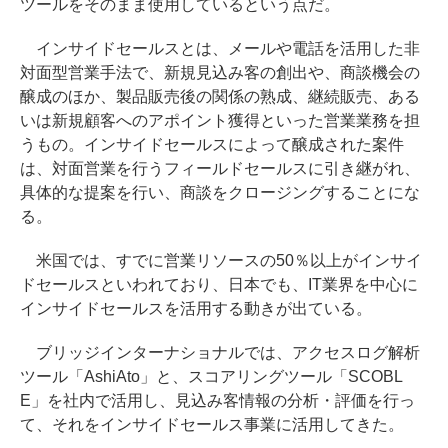
ツールをそのまま使用しているという点だ。
インサイドセールスとは、メールや電話を活用した非
対面型営業手法で、新規見込み客の創出や、商談機会の
醸成のほか、製品販売後の関係の熟成、継続販売、ある
いは新規顧客へのアポイント獲得といった営業業務を担
うもの。インサイドセールスによって醸成された案件
は、対面営業を行うフィールドセールスに引き継がれ、
具体的な提案を行い、商談をクロージングすることにな
る。
米国では、すでに営業リソースの50％以上がインサイ
ドセールスといわれており、日本でも、IT業界を中心に
インサイドセールスを活用する動きが出ている。
ブリッジインターナショナルでは、アクセスログ解析
ツール「AshiAto」と、スコアリングツール「SCOBL
E」を社内で活用し、見込み客情報の分析・評価を行っ
て、それをインサイドセールス事業に活用してきた。