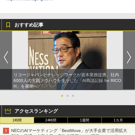
おすすめ記事
リコージャパンとナレッジワークが資本業務提携、社内
6000人の実践ノウハウを生かした「AI商談記録 for RICO
H」を展開へ
●
●
●
アクセスランキング
1時間
24時間
1週間
1カ月
NECのAIマーケティング「BestMove」が大手企業で活用拡大