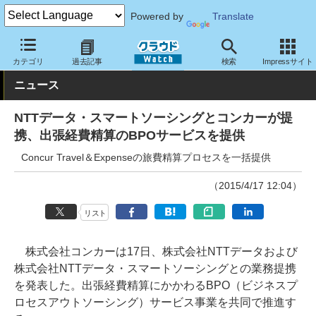
Powered by
Translate
クラウド Watch
サービス・ソフト
サービス
BPO・アウトソー
カテゴリ
過去記事
検索
Impressサイト
ニュース
NTTデータ・スマートソーシングとコンカーが提
携、出張経費精算のBPOサービスを提供
Concur Travel＆Expenseの旅費精算プロセスを一括提供
（2015/4/17 12:04）
リスト
株式会社コンカーは17日、株式会社NTTデータおよび
株式会社NTTデータ・スマートソーシングとの業務提携
を発表した。出張経費精算にかかわるBPO（ビジネスプ
ロセスアウトソーシング）サービス事業を共同で推進す