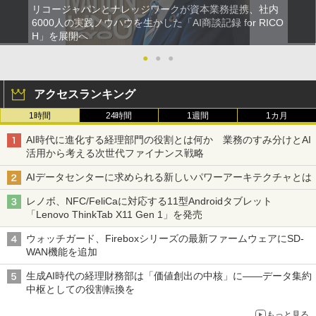
リコージャパンとナレッジワークが資本業務提携、社内
6000人の実践ノウハウを生かした「AI商談記録 for RICO
H」を展開へ
●
●
●
アクセスランキング
1時間
24時間
1週間
1カ月
AI時代に進化する経理部門の役割とは何か 業務のすみ分けとAI
活用から考える次世代ファイナンス戦略
AIデータセンターに求められる新しいパワーアーキテクチャとは
レノボ、NFC/FeliCaに対応する11型Androidタブレット
「Lenovo ThinkTab X11 Gen 1」を発売
ウォッチガード、Fireboxシリーズの最新ファームウェアにSD-
WAN機能を追加
生成AI時代の経理財務部は「価値創出の中核」に――データ集約
中枢としての役割転換を
もっと見る