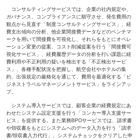
コンサルティングサービスでは、企業の社内規定や、
ガバナンス、コンプライアンスに順守させ、発生費用の
観点から見直す「制度コンサルティングサービス」、経
費支出傾向の分析、他企業間接費データなどのベンチマ
ークを用いて間接費を可視化し、それらをもとにオペレ
ーション変更の提案、コスト削減提案を行う「間接費可
視化サービス」、経費履歴データの分析を行い課題に経
費利用や不正利用の疑いを検出する「不正検出サービ
ス」、各種手配状況を把握し、航空会社やホテルの集
約、出張規定の厳格化を通じて、費用を最適化する「ビ
ジネストラベルマネージメントサービス」をラインアッ
プ。
システム導入サービスでは、顧客企業の経費規定にあ
わせたシステム設定支援を行う「コンカー導入支援サー
ビス」を提供する。また業務BPOサービスでは、請求書
や領収書をもとにシステムへのデータ入力を行う「請求
書/領収書入力代行」、システムチェックをクリアした申