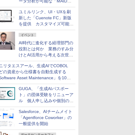
ータ分析が可能な「MAIDOA
AI ASSIST」を9月より提供
ユミルリンク、UI・UXを刷
新した「Cuenote FC」新版
を提供 カスタマイズ可能な
ダッシュボード画面を搭載
イベント
AI時代に進化する経理部門の
役割とは何か 業務のすみ分
けとAI活用から考える次世代
ファイナンス戦略
ニリタエスアール、生成AIでCOBOL
どの資産から仕様書を自動生成する
oftware Asset Maintenance」を10月
発売
GUGA、「生成AIパスポー
ト」の団体受験をリニューア
ル 個人申し込みや個別の支
払いなどに対応
Salesforce、AIチームメイト
「Agentforce Coworker」の
一般提供を開始
データセンターカフェ