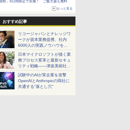
謝祭」8日間限定で実施！ ご飯大盛も無料
もっと見る
おすすめ記事
リコージャパンとナレッジワ
ークが資本業務提携、社内
6000人の実践ノウハウを生
かした「AI商談記録 for
日本マイクロソフトが描く業
RICOH」を展開へ
務プロセス変革と最新セキュ
リティ戦略――津坂美樹社長
が2027年度戦略を説明
試験中のAIが実企業を攻撃
OpenAIとAnthropicの両社に
共通する“落とし穴”