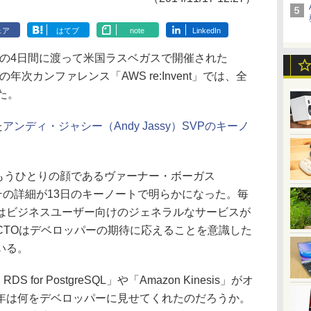
ェア
はてブ
note
LinkedIn
）の4日間に渡って米国ラスベガスで開催された
AWS）の年次カンファレンス「AWS re:Invent」では、全
た。
た
アンディ・ジャシー（Andy Jassy）SVPのキーノ
もうひとりの顔であるヴァーナー・ボーガス
Oによりその詳細が13日のキーノートで明らかになった。毎
はビジネスユーザー向けのジェネラルなサービスが
CTOはデベロッパーの期待に応えることを意識した
いる。
DS for PostgreSQL」や「Amazon Kinesis」がオ
年は何をデベロッパーに見せてくれたのだろうか。