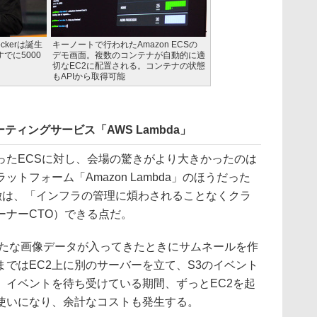
ckerは誕生
キーノートで行われたAmazon ECSの
でに5000
デモ画面。複数のコンテナが自動的に適
」
切なEC2に配置される。コンテナの状態
もAPIから取得可能
ィングサービス「AWS Lambda」
たECSに対し、会場の驚きがより大きかったのは
トフォーム「Amazon Lambda」のほうだった
特徴は、「インフラの管理に煩わされることなくクラ
ーナーCTO）できる点だ。
たな画像データが入ってきたときにサムネールを作
ではEC2上に別のサーバーを立て、S3のイベント
、イベントを待ち受けている期間、ずっとEC2を起
使いになり、余計なコストも発生する。