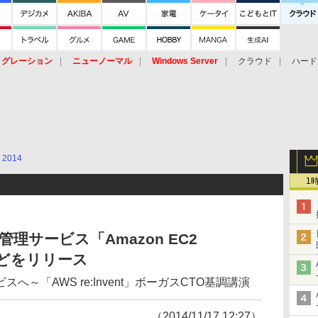
イグレーション
ニューノーマル
Windows Server
クラウド
ハード
トピック
ストレージ（HW）
オープンソース
SaaS
標的型
ント
2014
1
管理サービス「Amazon EC2
e」などをリリース
～「AWS re:Invent」ボーガスCTO基調講演
（2014/11/17 12:27）