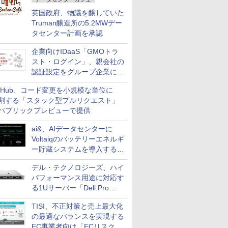
英国政府、物議を醸していた
Truman醸造所の5.2MWデー
タセンター計画を承認
企業向けIDaaS「GMOトラ
スト・ログイン」、親会社の
認証設定をグループ企業に展
開できる新機能を提供
itHub、コード変更を小規模な単位に
割する「スタック型プルリクエスト」
パブリックプレビューで提供
ai&、AIデータセンターに
Voltaiqのバッテリーエネルギ
ー貯蔵システムを導入する計
画を発表
デル・テクノロジーズ、ハイ
パフォーマンス用途に対応す
る1Uサーバー「Dell Pro
Precision 7 R1ラック」を発
TISI、不正対策と売上最大化
売
の最適なバランスを実現する
EC事業者向け「ECリスク対