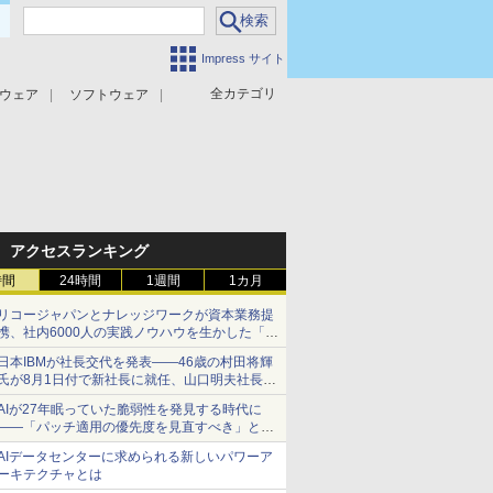
Impress サイト
全カテゴリ
ウェア
ソフトウェア
攻撃対策
マルウェア対策
アクセスランキング
時間
24時間
1週間
1カ月
リコージャパンとナレッジワークが資本業務提
携、社内6000人の実践ノウハウを生かした「AI
商談記録 for RICOH」を展開へ
日本IBMが社長交代を発表――46歳の村田将輝
氏が8月1日付で新社長に就任、山口明夫社長は
会長へ
AIが27年眠っていた脆弱性を発見する時代に
――「パッチ適用の優先度を見直すべき」とセ
キュリティ専門家
AIデータセンターに求められる新しいパワーア
ーキテクチャとは