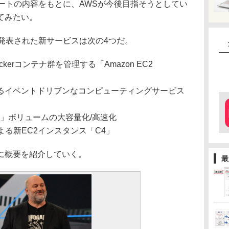
ートの内容をもとに、AWSが今後目指そうとしてい
てみたい。
発表された新サービスは次の4つだ。
erコンテナ群を管理する「Amazon EC2
るイベントドリブンなコンピューティングサービス
e（EBS）」ボリュームの大容量化/高速化
による新EC2インスタンス「C4」
に概要を紹介していく。
最