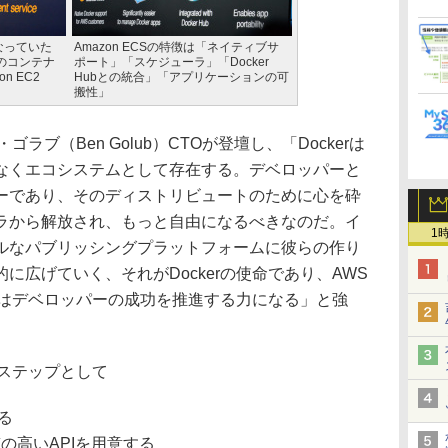
なっていた
Amazon ECSの特徴は「ネイティブサ
上のコンテナ
ポート」「スケジューラ」「Docker
n EC2
Hubとの統合」「アプリケーションの可
搬性」
ラブ（Ben Golub）CTOが登壇し、「Dockerは
なくエコシステムとして存在する。デベロッパーと
ーであり、そのディストリビュートのために心を砕
ラから解放され、もっと自由になるべきなのだ。イ
1
ルなパブリッシングプラットフォームに彼らの作り
に広げていく、それがDockerの使命であり、AWS
ョンはデベロッパーの成功を推進する力になる」と強
きステップとして
る
する質の高いAPIを用意する