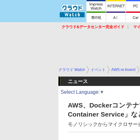
クラウド&データセンター完全ガイド
マ
サービス
セキュリティ
ネットワーク
スイッチ
ルータ
導入事例
イベ
クラウド Watch
イベント
AWS re:Invent
ニュース
Select Language
▼
AWS、Dockerコンテナ
Container Servic
モノリシックからマイクロサービスへ