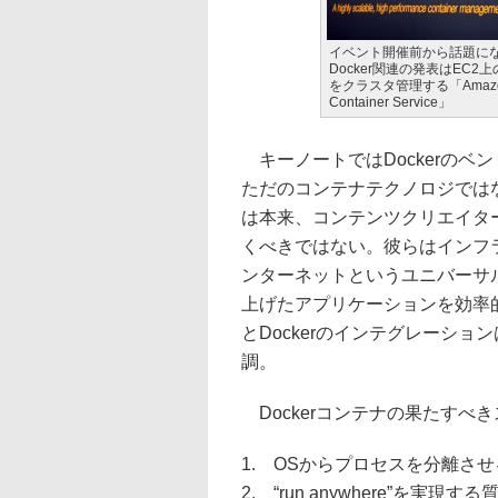
イベント開催前から話題に
Docker関連の発表はEC2
をクラスタ管理する「Amazo
Container Service」
キーノートではDockerのベン・ゴ
ただのコンテナテクノロジでは
は本来、コンテンツクリエイタ
くべきではない。彼らはインフ
ンターネットというユニバーサ
上げたアプリケーションを効率的
とDockerのインテグレーシ
調。
Dockerコンテナの果たすべ
1. OSからプロセスを分離させ
2. “run anywhere”を実現