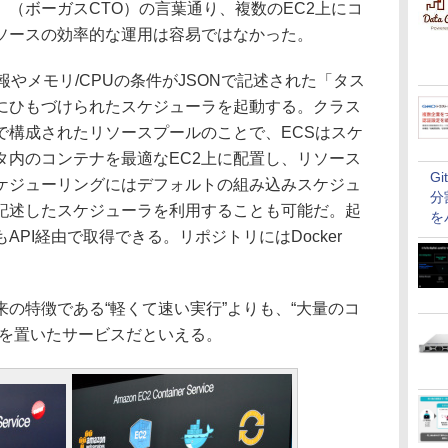
（ボーガスCTO）の言葉通り、複数のEC2上にコ
ソースの効率的な運用は容易ではなかった。
やメモリ/CPUの条件がJSONで記述された「タス
にひもづけられたスケジューラを起動する。クラス
で構成されたリソースプールのことで、ECSはスケ
タ内のコンテナを最適なEC2上に配置し、リソース
G
ケジューリングにはデフォルトの組み込みスケジュ
分
記述したスケジューラを利用することも可能だ。起
を
PI経由で取得できる。リポジトリにはDocker
の特徴である“軽くて速い実行”よりも、“大量のコ
眼を置いたサービスだといえる。