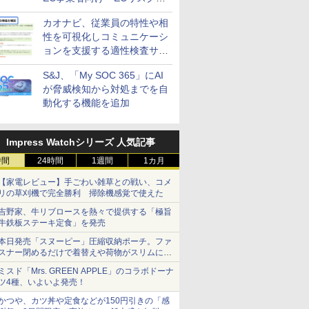
策設計・運用支援サービス」
カオナビ、従業員の特性や相
性を可視化しコミュニケーシ
ョンを支援する適性検査サー
ビスを提供
S&J、「My SOC 365」にAI
が脅威検知から対処までを自
動化する機能を追加
Impress Watchシリーズ 人気記事
時間
24時間
1週間
1カ月
【家電レビュー】手ごわい雑草との戦い、コメ
リの草刈機で完全勝利 掃除機感覚で使えた
吉野家、牛リブロースを熱々で提供する「極旨
牛鉄板ステーキ定食」を発売
本日発売「スヌーピー」圧縮収納ポーチ。ファ
スナー閉めるだけで着替えや荷物がスリムにま
とまる
ミスド「Mrs. GREEN APPLE」のコラボドーナ
ツ4種、いよいよ発売！
かつや、カツ丼や定食などが150円引きの「感