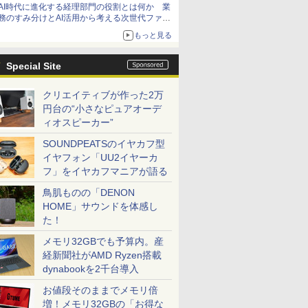
AI時代に進化する経理部門の役割とは何か 業
務のすみ分けとAI活用から考える次世代ファイ
ナンス戦略
もっと見る
Special Site
クリエイティブが作った2万
円台の“小さなピュアオーデ
ィオスピーカー”
SOUNDPEATSのイヤカフ型
イヤフォン「UU2イヤーカ
フ」をイヤカフマニアが語る
鳥肌ものの「DENON
HOME」サウンドを体感し
た！
メモリ32GBでも予算内。産
経新聞社がAMD Ryzen搭載
dynabookを2千台導入
お値段そのままでメモリ倍
増！メモリ32GBの「お得な