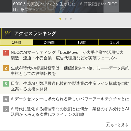
6000人の実践ノウハウを生かした「AI商談記録 for RICO
H」を展開へ
●
●
●
アクセスランキング
1時間
24時間
1週間
1カ月
NECのAIマーケティング「BestMove」が大手企業で活用拡大
製造・流通・小売企業・広告代理店などが実装フェーズへ
生成AI時代の経理財務部は「価値創出の中核」に――データ集約
中枢としての役割転換を
日立、生成AIと数理最適化技術で製造業の生産ライン構成を自動
立案する技術を開発
AIデータセンターに求められる新しいパワーアーキテクチャとは
AI時代に進化する経理部門の役割とは何か 業務のすみ分けとAI
活用から考える次世代ファイナンス戦略
もっと見る