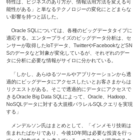
特性は、ビジネスのあり方が、情報活用方法を変える可
能性がある」と単なるテクノロジーの変化にとどまらな
い影響を持つと話した。
Oracle SQLについては、各種のビッグデータタイプに
適応する。エンタープライズのビッグデータ分析は、セ
ンサーが取得したIoTデータ、TwitterやFacebookなどSN
Sのデータなど対象が変化しているが、それぞれのデー
タに分析に必要な情報がサイロに分かれている。
「しかし、あらゆるツールやアプリケーションから透
過的にビッグデータにアクセスしたいとお客さまからは
リクエストがある。そこで透過的にデータにアクセスで
きるOracle Big Data SQLによって、Oracle、Hadoop、
NoSQLデータに対する大規模パラレルSQLクエリを実現
する」
メンデルソン氏はまとめとして、「インメモリ技術は
生まれたばかりであり、今後10年間は必要な投資を行っ