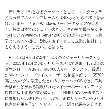
廣川氏は主軸となるターゲットとして、エンタープラ
イズ分野でのメインフレームやUNIXなどからの移行を挙
げた。また、「まだWindowsサーバーのシェアが大き
く、特に日本ではシェアが大きい。その中で最も多く使
われているWindows Server 2003が2015年にサポート終
了となるのを機に、別のチョイスとして企業に検討して
もらえるようにしたい」と語った。
RHEL7はRHELの3年半ぶりのメジャーリリースとな
る。2013年12月にβ版がリリースされて以来、1万以上の
ダウンロードがあり、約7000人がベータテスト、厳選し
た60のエンタープライズユーザーの検証を経て、1万700
0以上のバグを修正したという。サーバーOSでは、不具
合修正などがある程度枯れたマイナーバージョンアップ
以後に採用する企業が多いが、「RHEL7のベータテスト
に参加した368社のうち、62％が正式リリースから6カ月
以内の利用を予定している」という調査結果も紹介され