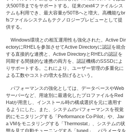
大500TBまでをサポートする。従来のext4ファイルシス
テムも利用でき、最大容量が50TBへと増大。高機能なbr
fsファイルシステムもテクノロジープレビューとして提
供する。
Windows環境との相互運用性も強化された。Active Dir
ectoryにRHELを参加させてActive Directoryに認証を統合
する直接的な連携と、Active DirectoryとRHELの認証を
同期する間接的な連携の両方を、認証機構のSSSDによ
りサポートする。これにより、ユーザー管理の多重化に
よる工数やコストの増大を防げるという。
パフォーマンスの強化としては、データベースやWeb
サーバーなど、用途別に最適化したプロファイルをRed
Hatが用意し、インストール時の構成選択を元に適用す
るようにした。また、システムのパフォーマンスを視覚
的にモニタリングする「Performance Co-Pilot」や、Jav
a VMをモニタリングする「Thermostat」、システムの状
態を見て自動チューニングする「tuned」、パラメータを