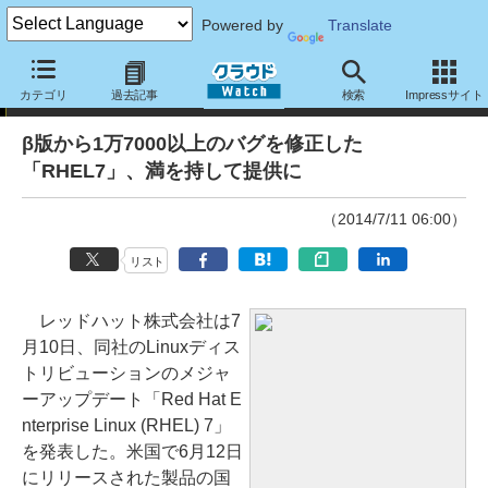
Powered by
Translate
ニュース
カテゴリ
過去記事
検索
Impressサイト
β版から1万7000以上のバグを修正した
「RHEL7」、満を持して提供に
（2014/7/11 06:00）
リスト
レッドハット株式会社は7
月10日、同社のLinuxディス
トリビューションのメジャ
ーアップデート「Red Hat E
nterprise Linux (RHEL) 7」
を発表した。米国で6月12日
にリリースされた製品の国