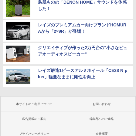
鳥肌ものの「DENON HOME」サウンドを体感
した！
レイズのプレミアムカー向けブランドHOMUR
Aから「2×9R」が登場！
クリエイティブが作った2万円台の“小さなピュ
アオーディオスピーカー”
レイズ鍛造1ピースアルミホイール「CE28 N-p
lus」軽量なままに剛性を向上
本サイトのご利用について
お問い合わせ
広告掲載のご案内
編集部へのご連絡
プライバシーポリシー
会社概要