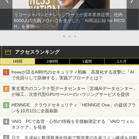
リコージャパンとナレッジワークが資本業務提携、社内
6000人の実践ノウハウを生かした「AI商談記録 for RICO
H」を展開へ
●
●
●
アクセスランキング
1時間
24時間
1週間
1カ月
freeeが語るAI時代のセキュリティ戦略 高度化する攻撃に「AI
で先回りして防御する」実践アプローチとは？
東北電力のコンテナ型データセンター「宮城AIデータセンター」
が竣工、次世代型GPUサーバーのハウジングサービスを提供
HENNGE、クラウドセキュリティ「HENNGE One」の提供プラ
ンを10月1日に全面刷新
VAIO、PCで血管・心拍の情報を非接触測定する「VAIO ウェル
ネスケア」を発表
日立、生成AIと数理最適化技術で製造業の生産ライン構成を自動