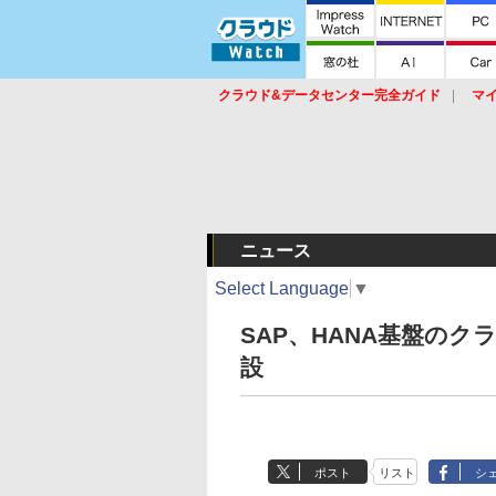
クラウド&データセンター完全ガイド
マ
サービス
セキュリティ
ネットワーク
スイッチ
ルータ
導入事例
イベ
ニュース
Select Language
▼
SAP、HANA基盤の
設
ポスト
リスト
シ