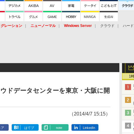
イグレーション
ニューノーマル
Windows Server
クラウド
ハード
トピック
ストレージ（HW）
オープンソース
SaaS
標的型
ント
1
クラウドデータセンターを東京・大阪に開
（2014/4/7 15:15）
ェア
はてブ
note
LinkedIn