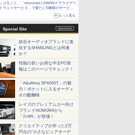
レコモット、「moconavi LGWANクラウドゲー
トウェイサービス」で新たに5種類のサービス
と連携開始
もっと見る
Special Site
総合オーディオブランドに進
化するSHANLINGとは何者
か？
性能の良いお得な中古PC情
報はこのページでチェック！
「A&ultima SP4000T」の魅
力！ポケットに入るオーディ
オの醍醐味
レイズのプレミアムカー向け
ブランドHOMURAから
「2×9R」が登場！
クリエイティブが作った2万
円台の“小さなピュアオーデ