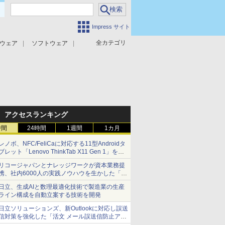
Impress サイト
全カテゴリ
ウェア
ソフトウェア
攻撃対策
マルウェア対策
アクセスランキング
時間
24時間
1週間
1カ月
レノボ、NFC/FeliCaに対応する11型Androidタ
ブレット「Lenovo ThinkTab X11 Gen 1」を発
売
リコージャパンとナレッジワークが資本業務提
携、社内6000人の実践ノウハウを生かした「AI
商談記録 for RICOH」を展開へ
日立、生成AIと数理最適化技術で製造業の生産
ライン構成を自動立案する技術を開発
日立ソリューションズ、新Outlookに対応し誤送
信対策を強化した「活文 メール誤送信防止アド
インサービス」を提供