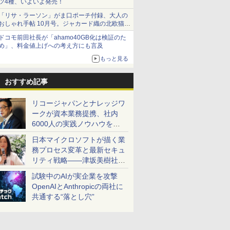
ツ4種、いよいよ発売！
「リサ・ラーソン」がま口ポーチ付録、大人の
おしゃれ手帖 10月号。ジャカード織の北欧猫デ
ザイン
ドコモ前田社長が「ahamo40GB化は検証のた
め」、料金値上げへの考え方にも言及
もっと見る
おすすめ記事
リコージャパンとナレッジワ
ークが資本業務提携、社内
6000人の実践ノウハウを生
かした「AI商談記録 for
日本マイクロソフトが描く業
RICOH」を展開へ
務プロセス変革と最新セキュ
リティ戦略――津坂美樹社長
が2027年度戦略を説明
試験中のAIが実企業を攻撃
OpenAIとAnthropicの両社に
共通する“落とし穴”