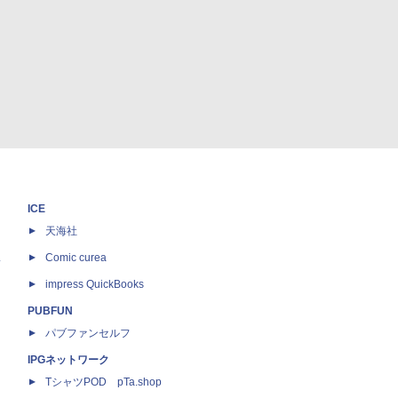
ICE
天海社
ス
Comic curea
impress QuickBooks
PUBFUN
パブファンセルフ
IPGネットワーク
TシャツPOD pTa.shop