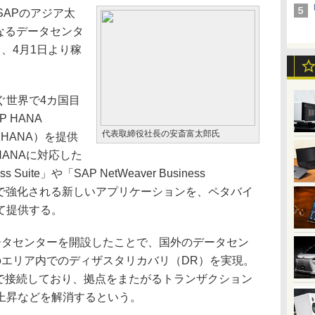
APのアジア太
なるデータセンタ
、4月1日より稼
世界で4カ国目
 HANA
代表取締役社長の安斎富太郎氏
ウド版HANA）を提供
HANAに対応した
Suite」や「SAP NetWeaver Business
ANAで強化される新しいアプリケーションを、ペタバイ
て提供する。
タセンターを開設したことで、国外のデータセン
のエリア内でのディザスタリカバリ（DR）を実現。
クで接続しており、拠点をまたがるトランザクション
上昇などを解消するという。