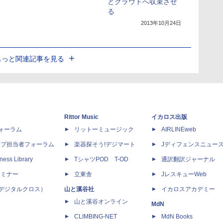
とクラウドへ収束させ
る
2013年10月24日
もっと関連記事を見る
Rittor Music
イカロス出版
dフォーラム
リットーミュージック
AIRLINEweb
ップ担当者フォーラム
楽器探そう!デジマート
Jディフェンスニュー
ness Library
TシャツPOD T-OD
通訳翻訳ジャーナル
セミナー
立東舎
JレスキューWeb
 X（デジタルクロス）
山と溪谷社
イカロスアカデミー
山と溪谷オンライン
MdN
CLIMBING-NET
MdN Books