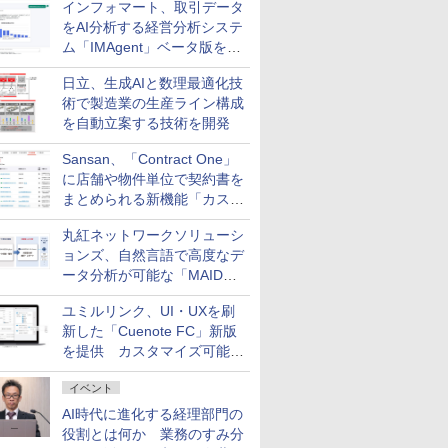
インフォマート、取引データ
をAI分析する経営分析システ
ム「IMAgent」ベータ版を提
供
日立、生成AIと数理最適化技
術で製造業の生産ライン構成
を自動立案する技術を開発
Sansan、「Contract One」
に店舗や物件単位で契約書を
まとめられる新機能「カスタ
ム契約ツリー」を追加
丸紅ネットワークソリューシ
ョンズ、自然言語で高度なデ
ータ分析が可能な「MAIDOA
AI ASSIST」を9月より提供
ユミルリンク、UI・UXを刷
新した「Cuenote FC」新版
を提供 カスタマイズ可能な
ダッシュボード画面を搭載
イベント
AI時代に進化する経理部門の
役割とは何か 業務のすみ分