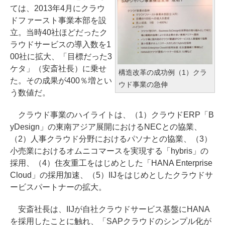
ては、2013年4月にクラウ
ドファースト事業本部を設
立。当時40社ほどだったク
ラウドサービスの導入数を1
00社に拡大、「目標だった3
ケタ」（安斎社長）に乗せ
構造改革の成功例（1）クラ
た。その成果が400％増とい
ウド事業の急伸
う数値だ。
クラウド事業のハイライトは、（1）クラウドERP「B
yDesign」の東南アジア展開におけるNECとの協業、
（2）人事クラウド分野におけるパソナとの協業、（3）
小売業におけるオムニコマースを実現する「hybris」の
採用、（4）住友重工をはじめとした「HANA Enterprise
Cloud」の採用加速、（5）IIJをはじめとしたクラウドサ
ービスパートナーの拡大。
安斎社長は、IIJが自社クラウドサービス基盤にHANA
を採用したことに触れ、「SAPクラウドのシンプル化が