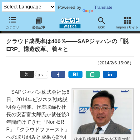
Powered by
Translate
ニュース
カテゴリ
過去記事
検索
Impressサイト
クラウド成長率は400％――SAPジャパンの「脱
ERP」構造改革、着々と
（2014/2/6 15:06）
リスト
SAPジャパン株式会社は6
日、2014年ビジネス戦略説
明会を開催。代表取締役社
長の安斎富太郎氏が就任後3
年間続けてきた「Non-ER
P」「クラウドファースト」
への取り組みと成果を説明
代表取締役社長の安斎富太郎