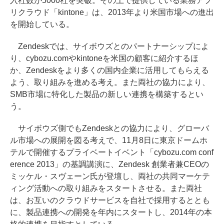
入社数が5000社を突破。その上で提供している業務アプ
リクラウド「kintone」は、2013年より米国市場への進出
を開始している。
Zendeskでは、サイボウズとのパートナーシップによ
り、cybozu.comやkintoneを米国の顧客に紹介するほ
か、Zendeskをより多くの国内企業に活用してもらえる
よう、取り組みを進める考え。また両社の協力により、
SMB市場に特化した製品の新しい連携を構築するとい
う。
サイボウズ側でもZendeskとの協力により、グローバ
ル市場への展開を図る考えで、11月8日に東京ドームホ
テルで開催するプライベートイベント「cybozu.com conf
erence 2013」の基調講演に、Zendesk 創業者兼CEOの
ミッケル・スヴェーン氏が登壇し、両社の共同マーケテ
ィング活動への取り組みをスタートさせる。また両社
は、お互いのクラウドサービスを自社で採用するととも
に、製品連携への開発を年内にスタートし、2014年の本