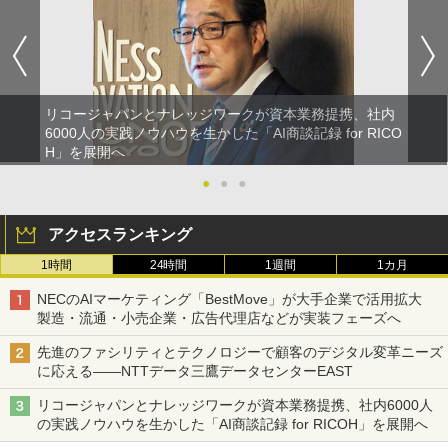
リコージャパンとナレッジワークが資本業務提携、社内
6000人の実践ノウハウを生かした「AI商談記録 for RICO
H」を展開へ
●
●
●
アクセスランキング
1時間
24時間
1週間
1カ月
NECのAIマーケティング「BestMove」が大手企業で活用拡大
製造・流通・小売企業・広告代理店などが実装フェーズへ
先進のファシリティとテクノロジーで顧客のデジタル変革ニーズ
に応える――NTTデータ三鷹データセンターEAST
リコージャパンとナレッジワークが資本業務提携、社内6000人
の実践ノウハウを生かした「AI商談記録 for RICOH」を展開へ