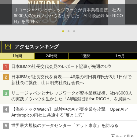
リコージャパンとナレッジワークが資本業務提携、社内
6000人の実践ノウハウを生かした「AI商談記録 for RICO
H」を展開へ
●
●
●
アクセスランキング
1時間
24時間
1週間
1カ月
日本IBMの社長交代会見のレポート記事が先週の1位
日本IBMが社長交代を発表――46歳の村田将輝氏が8月1日付で
新社長に就任、山口明夫社長は会長へ
リコージャパンとナレッジワークが資本業務提携、社内6000人
の実践ノウハウを生かした「AI商談記録 for RICOH」を展開へ
【海外テックWatch】 試験中のAIが実企業を攻撃 OpenAIと
Anthropicの両社に共通する“落とし穴”
世界最大規模のデータセンター「アット東京」を訪ねる
もっと見る