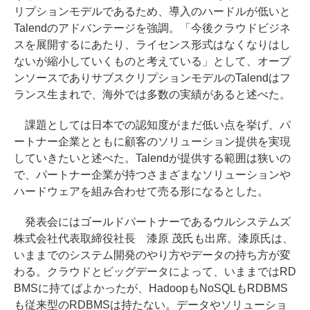
リプションモデルであるため、導入のハードルが低いと
Talendのアドバンテージを強調。「今後クラウドビジネ
スを展開するにあたり、ライセンス形式はなくなりはし
ないが縮小していくものと考えている」として、オープ
ンソースでありサブスクリプションモデルのTalendはフ
ランス生まれで、海外では多数の実績があると述べた。
課題としては日本での認知度がまだ低い点を挙げ、パ
ートナー企業とともに顧客のソリューション提供を実現
していきたいと述べた。Talendが提供する範囲は狭いの
で、パートナー企業が持つさまざまなソリューションや
ハードウェアを組み合わせて売る形になるとした。
発表会にはゴールドパートナーであるウルシステムズ
株式会社代表取締役社長 漆原 茂氏も出席。漆原氏は、
いままでのシステム開発のやり方やデータの持ち方が変
わる。クラウドとビッグデータによって、いままではRD
BMSに持てばよかったが、HadoopもNoSQLもRDBMS
も従来型のRDBMSは持たない。データやソリューショ