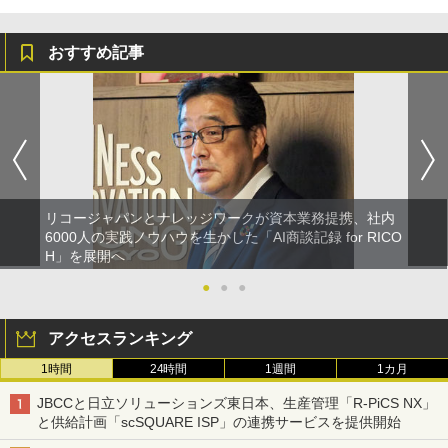
おすすめ記事
リコージャパンとナレッジワークが資本業務提携、社内
6000人の実践ノウハウを生かした「AI商談記録 for RICO
H」を展開へ
●
●
●
アクセスランキング
1時間
24時間
1週間
1カ月
JBCCと日立ソリューションズ東日本、生産管理「R-PiCS NX」
と供給計画「scSQUARE ISP」の連携サービスを提供開始