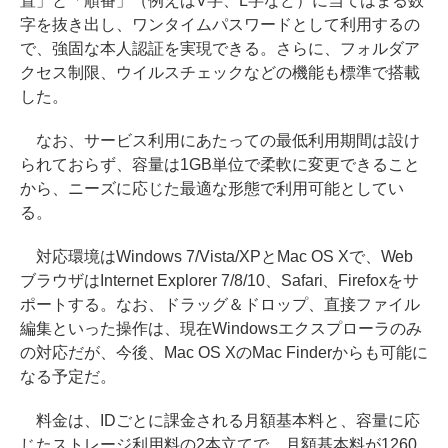
置」と「順番」（例えばV字、L字など）に当てはまる数
字を抜き出し、ワンタイムパスワードとして利用するの
で、強固な本人認証を実現できる。さらに、フォルダア
クセス制限、ウイルスチェックなどの機能も標準で搭載
した。
なお、サービス利用にあたっての最低利用期間は設け
られておらず、容量は1GB単位で柔軟に変更できること
から、ニーズに応じた最適な形態で利用可能としてい
る。
対応環境はWindows 7/Vista/XPとMac OS Xで、Web
ブラウザはInternet Explorer 7/8/10、Safari、Firefoxをサ
ポートする。なお、ドラッグ＆ドロップ、直接ファイル
編集といった操作は、現在Windowsエクスプローラのみ
の対応だが、今後、Mac OS XのMac Finderからも可能に
なる予定だ。
料金は、IDごとに課金される月額基本料と、容量に応
じたストレージ利用料の2本立てで、月額基本料が1260