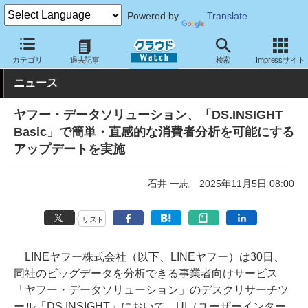
Powered by
Translate
クラウド Watch
サービス・ソフト
サービス
分析
カテゴリ
過去記事
検索
Impressサイト
ニュース
ヤフー・データソリューション、「DS.INSIGHT
Basic」で簡単・直感的な消費者分析を可能にする
アップデートを実施
石井 一志
2025年11月5日 08:00
リスト
LINEヤフー株式会社（以下、LINEヤフー）は30日、
同社のビッグデータを分析できる事業者向けサービス
「ヤフー・データソリューション」のデスクリサーチツ
ール「DS.INSIGHT」において、UI（ユーザーインター