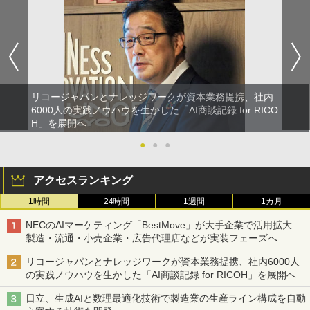
リコージャパンとナレッジワークが資本業務提携、社内
6000人の実践ノウハウを生かした「AI商談記録 for RICO
H」を展開へ
●
●
●
アクセスランキング
1時間
24時間
1週間
1カ月
NECのAIマーケティング「BestMove」が大手企業で活用拡大
製造・流通・小売企業・広告代理店などが実装フェーズへ
リコージャパンとナレッジワークが資本業務提携、社内6000人
の実践ノウハウを生かした「AI商談記録 for RICOH」を展開へ
日立、生成AIと数理最適化技術で製造業の生産ライン構成を自動