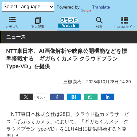
Powered by
Translate
クラウド Watch
サービス・ソフト
サービス
その他
カテゴリ
過去記事
検索
Impressサイト
ニュース
NTT東日本、AI画像解析や映像公開機能などを標
準搭載する「ギガらくカメラ クラウドプラン
Type-VD」を提供
三柳 英樹
2025年10月28日 14:30
リスト
NTT東日本株式会社は28日、クラウド型カメラサービ
ス「ギガらくカメラ」において、「ギガらくカメラ ク
ラウドプランType-VD」を11月4日に提供開始すると発
表した。