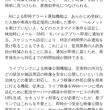
簡単に見つけられ、業務効率化につなげられる。
AIによる即時アラート通知機能は、あらかじめ登録し
た人物や車両が指定場所に到着した際や、「ヘルメット
を着けていない人」などのカスタマイズ条件を設定し、
検知時にメール・SMS・モバイルアプリへ即座に通知す
る。スケジュール設定により、特定の時間帯のみ通知を
受け取ることもできる。これにより、監視業務の人的負
担が軽減されることに加え、通知が即座に届くため、異
常発生から対応までの時間短縮が期待できる。
ライブリンクによる映像公開機能は、災害時の河川な
どの状況や施設周辺の映像を安全に公開したいという自
治体などの要望に対応し、カメラ映像の外部公開を簡単
に行える機能。従来は、ライブ映像をWebページに埋め
込むために配信サーバーの構築や外部サービスの利用、
URL生成、セキュリティ対策などが必要だったが、新プ
ランではこれらを不要とし、即時かつ安全な映像公開を
実現する。これにより、サーバー構築の手間や費用も削