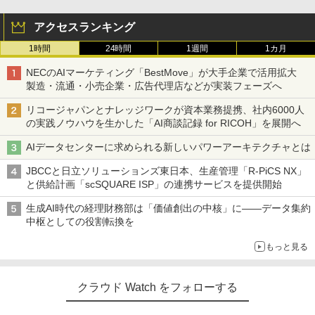
アクセスランキング
1時間
24時間
1週間
1カ月
NECのAIマーケティング「BestMove」が大手企業で活用拡大
製造・流通・小売企業・広告代理店などが実装フェーズへ
リコージャパンとナレッジワークが資本業務提携、社内6000人
の実践ノウハウを生かした「AI商談記録 for RICOH」を展開へ
AIデータセンターに求められる新しいパワーアーキテクチャとは
JBCCと日立ソリューションズ東日本、生産管理「R-PiCS NX」
と供給計画「scSQUARE ISP」の連携サービスを提供開始
生成AI時代の経理財務部は「価値創出の中核」に――データ集約
中枢としての役割転換を
もっと見る
クラウド Watch をフォローする