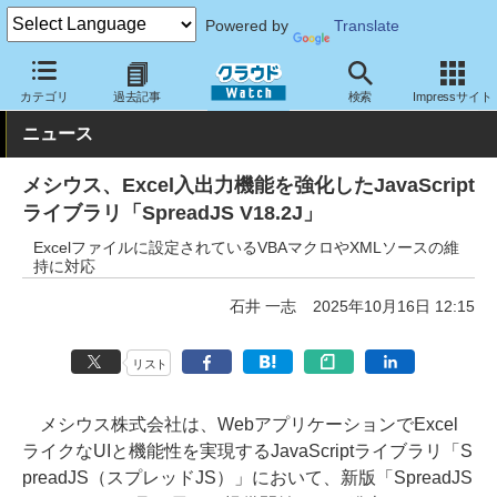
Powered by
Translate
クラウド Watch
サービス・ソフト
ソフトウェア
開発関連
カテゴリ
過去記事
検索
Impressサイト
ニュース
メシウス、Excel入出力機能を強化したJavaScript
ライブラリ「SpreadJS V18.2J」
Excelファイルに設定されているVBAマクロやXMLソースの維
持に対応
石井 一志
2025年10月16日 12:15
リスト
メシウス株式会社は、WebアプリケーションでExcel
ライクなUIと機能性を実現するJavaScriptライブラリ「S
preadJS（スプレッドJS）」において、新版「SpreadJS