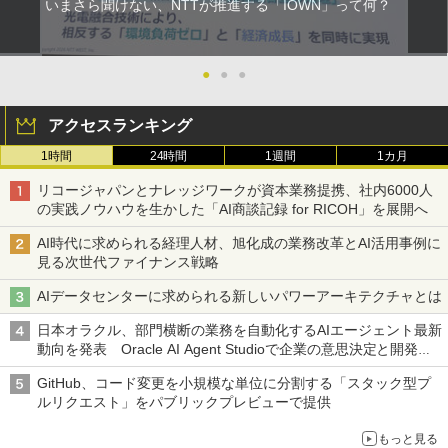
いまさら聞けない、NTTが推進する「IOWN」って何？
●
●
●
アクセスランキング
1時間
24時間
1週間
1カ月
リコージャパンとナレッジワークが資本業務提携、社内6000人
の実践ノウハウを生かした「AI商談記録 for RICOH」を展開へ
AI時代に求められる経理人材、旭化成の業務改革とAI活用事例に
見る次世代ファイナンス戦略
AIデータセンターに求められる新しいパワーアーキテクチャとは
日本オラクル、部門横断の業務を自動化するAIエージェント最新
動向を発表 Oracle AI Agent Studioで企業の意思決定と開発を
加速
GitHub、コード変更を小規模な単位に分割する「スタック型プ
ルリクエスト」をパブリックプレビューで提供
もっと見る