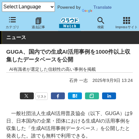
Powered by
Translate
クラウド Watch
トピック
業界動向
カテゴリ
過去記事
検索
Impressサイト
ニュース
GUGA、国内での生成AI活用事例を1000件以上収
集したデータベースを公開
AI有識者が選定した信頼性の高い事例を掲載
石井 一志
2025年9月9日 13:24
リスト
一般社団法人生成AI活用普及協会（以下、GUGA）は9
日、日本国内の企業・団体における生成AIの活用事例を
収集した「生成AI活用事例データベース」を公開したと
発表した。誰でも無料で利用できる。