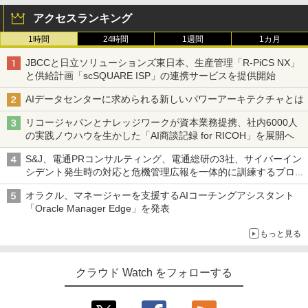
アクセスランキング
1時間
24時間
1週間
1カ月
JBCCと日立ソリューションズ東日本、生産管理「R-PiCS NX」
と供給計画「scSQUARE ISP」の連携サービスを提供開始
AIデータセンターに求められる新しいパワーアーキテクチャとは
リコージャパンとナレッジワークが資本業務提携、社内6000人
の実践ノウハウを生かした「AI商談記録 for RICOH」を展開へ
S&J、電通PRコンサルティング、電通総研の3社、サイバーイン
シデント発生時の対応と危機管理広報を一体的に訓練するプログ
ラムを提供
オラクル、マネージャーを支援するAIコーチングアシスタント
「Oracle Manager Edge」を発表
もっと見る
クラウド Watch をフォローする