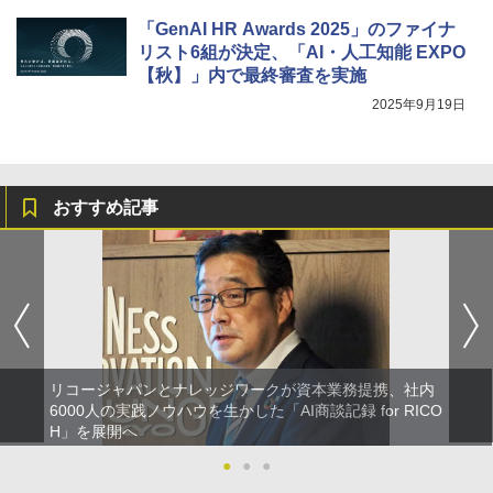
「GenAI HR Awards 2025」のファイナ
リスト6組が決定、「AI・人工知能 EXPO
【秋】」内で最終審査を実施
2025年9月19日
おすすめ記事
リコージャパンとナレッジワークが資本業務提携、社内
6000人の実践ノウハウを生かした「AI商談記録 for RICO
H」を展開へ
●
●
●