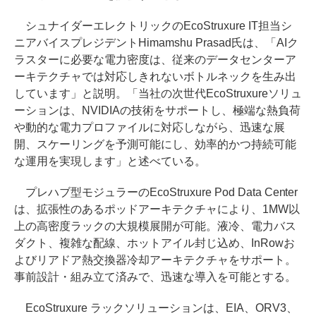
シュナイダーエレクトリックのEcoStruxure IT担当シ
ニアバイスプレジデントHimamshu Prasad氏は、「AIク
ラスターに必要な電力密度は、従来のデータセンターア
ーキテクチャでは対応しきれないボトルネックを生み出
しています」と説明。「当社の次世代EcoStruxureソリュ
ーションは、NVIDIAの技術をサポートし、極端な熱負荷
や動的な電力プロファイルに対応しながら、迅速な展
開、スケーリングを予測可能にし、効率的かつ持続可能
な運用を実現します」と述べている。
プレハブ型モジュラーのEcoStruxure Pod Data Center
は、拡張性のあるポッドアーキテクチャにより、1MW以
上の高密度ラックの大規模展開が可能。液冷、電力バス
ダクト、複雑な配線、ホットアイル封じ込め、InRowお
よびリアドア熱交換器冷却アーキテクチャをサポート。
事前設計・組み立て済みで、迅速な導入を可能とする。
EcoStruxure ラックソリューションは、EIA、ORV3、