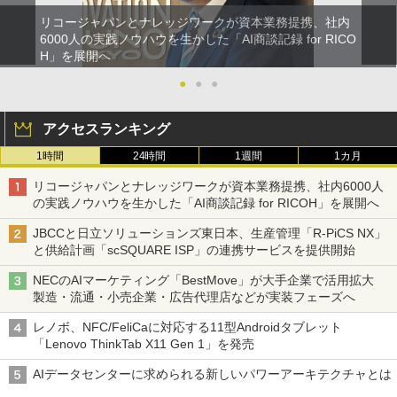
リコージャパンとナレッジワークが資本業務提携、社内
6000人の実践ノウハウを生かした「AI商談記録 for RICO
H」を展開へ
●
●
●
アクセスランキング
1時間
24時間
1週間
1カ月
リコージャパンとナレッジワークが資本業務提携、社内6000人
の実践ノウハウを生かした「AI商談記録 for RICOH」を展開へ
JBCCと日立ソリューションズ東日本、生産管理「R-PiCS NX」
と供給計画「scSQUARE ISP」の連携サービスを提供開始
NECのAIマーケティング「BestMove」が大手企業で活用拡大
製造・流通・小売企業・広告代理店などが実装フェーズへ
レノボ、NFC/FeliCaに対応する11型Androidタブレット
「Lenovo ThinkTab X11 Gen 1」を発売
AIデータセンターに求められる新しいパワーアーキテクチャとは