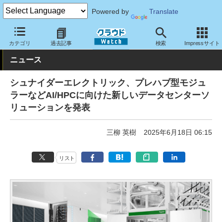
Powered by
Translate
クラウド Watch
ハード・インフラ
ハードウェア
その他
カテゴリ
過去記事
検索
Impressサイト
ニュース
シュナイダーエレクトリック、プレハブ型モジュ
ラーなどAI/HPCに向けた新しいデータセンターソ
リューションを発表
三柳 英樹
2025年6月18日 06:15
リスト