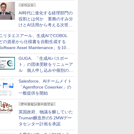
ダッシュボード画面を搭載
イベント
AI時代に進化する経理部門の
役割とは何か 業務のすみ分
けとAI活用から考える次世代
ファイナンス戦略
ニリタエスアール、生成AIでCOBOL
どの資産から仕様書を自動生成する
oftware Asset Maintenance」を10月
発売
GUGA、「生成AIパスポー
ト」の団体受験をリニューア
ル 個人申し込みや個別の支
払いなどに対応
Salesforce、AIチームメイト
「Agentforce Coworker」の
一般提供を開始
データセンターカフェ
英国政府、物議を醸していた
Truman醸造所の5.2MWデー
タセンター計画を承認