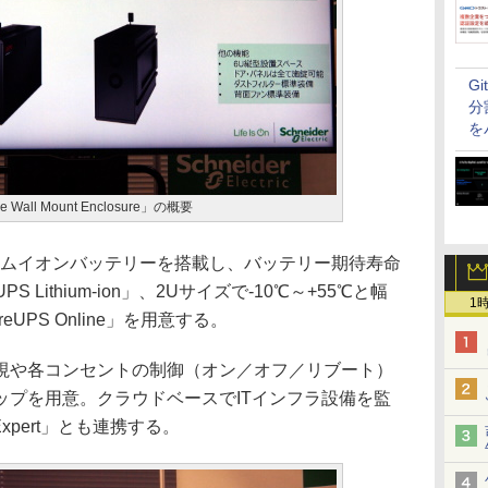
G
分
を
ile Wall Mount Enclosure」の概要
ウムイオンバッテリーを搭載し、バッテリー期待寿命
S Lithium-ion」、2Uサイズで-10℃～+55℃と幅
1
UPS Online」を用意する。
や各コンセントの制御（オン／オフ／リブート）
ップを用意。クラウドベースでITインフラ設備を監
 Expert」とも連携する。