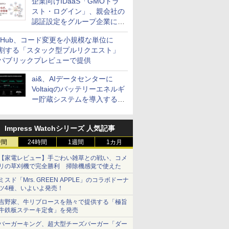
企業向けIDaaS「GMOトラ
スト・ログイン」、親会社の
認証設定をグループ企業に展
開できる新機能を提供
itHub、コード変更を小規模な単位に
割する「スタック型プルリクエスト」
パブリックプレビューで提供
ai&、AIデータセンターに
Voltaiqのバッテリーエネルギ
ー貯蔵システムを導入する計
画を発表
Impress Watchシリーズ 人気記事
時間
24時間
1週間
1カ月
【家電レビュー】手ごわい雑草との戦い、コメ
リの草刈機で完全勝利 掃除機感覚で使えた
ミスド「Mrs. GREEN APPLE」のコラボドーナ
ツ4種、いよいよ発売！
吉野家、牛リブロースを熱々で提供する「極旨
牛鉄板ステーキ定食」を発売
バーガーキング、超大型チーズバーガー「ダー