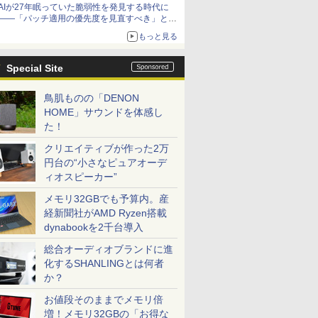
AIが27年眠っていた脆弱性を発見する時代に
――「パッチ適用の優先度を見直すべき」とセ
キュリティ専門家
もっと見る
Special Site
鳥肌ものの「DENON
HOME」サウンドを体感し
た！
クリエイティブが作った2万
円台の“小さなピュアオーデ
ィオスピーカー”
メモリ32GBでも予算内。産
経新聞社がAMD Ryzen搭載
dynabookを2千台導入
総合オーディオブランドに進
化するSHANLINGとは何者
か？
お値段そのままでメモリ倍
増！メモリ32GBの「お得な