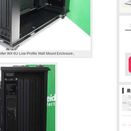
X 6U Low-Profile Wall Mount Enclosure」
最