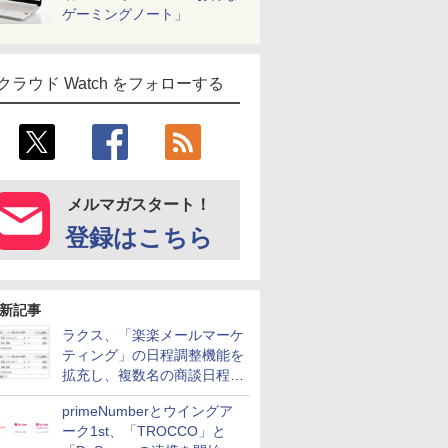
ゲーミングノート」
クラウド Watch をフォローする
メルマガスタート！
登録はこちら
新記事
ラクス、「楽楽メールマーケ
ティング」の日程調整機能を
拡充し、複数名の商談日程調
整を効率化
primeNumberとウイングア
ーク1st、「TROCCO」と