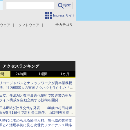
Impress サイト
全カテゴリ
ウェア
ソフトウェア
攻撃対策
マルウェア対策
アクセスランキング
時間
24時間
1週間
1カ月
リコージャパンとナレッジワークが資本業務提
携、社内6000人の実践ノウハウを生かした「AI
商談記録 for RICOH」を展開へ
日立、生成AIと数理最適化技術で製造業の生産
ライン構成を自動立案する技術を開発
日本IBMが社長交代を発表――46歳の村田将輝
氏が8月1日付で新社長に就任、山口明夫社長は
会長へ
AI時代に求められる経理人材、旭化成の業務改
革とAI活用事例に見る次世代ファイナンス戦略