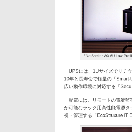
「NetShelter WX 6U Low-Prof
UPSには、1Uサイズでリチ
10年と長寿命で軽量の「Smart-UP
広い動作環境に対応する「Secure
配電には、リモートの電流監視
が可能なラック用高性能電源タ
視・管理する「EcoStruxure IT