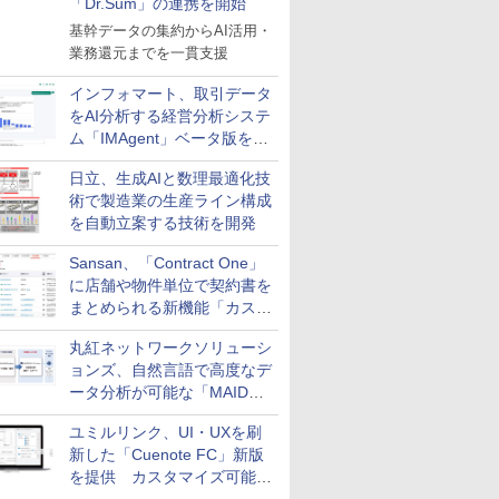
「Dr.Sum」の連携を開始
基幹データの集約からAI活用・
業務還元までを一貫支援
インフォマート、取引データ
をAI分析する経営分析システ
ム「IMAgent」ベータ版を提
供
日立、生成AIと数理最適化技
術で製造業の生産ライン構成
を自動立案する技術を開発
Sansan、「Contract One」
に店舗や物件単位で契約書を
まとめられる新機能「カスタ
ム契約ツリー」を追加
丸紅ネットワークソリューシ
ョンズ、自然言語で高度なデ
ータ分析が可能な「MAIDOA
AI ASSIST」を9月より提供
ユミルリンク、UI・UXを刷
新した「Cuenote FC」新版
を提供 カスタマイズ可能な