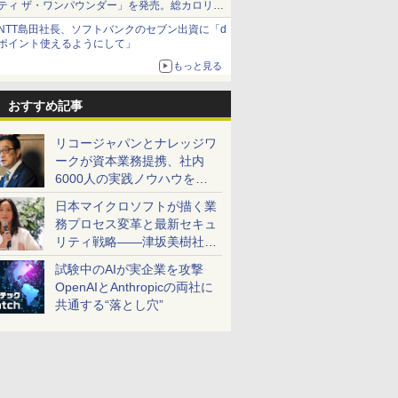
ティ ザ・ワンパウンダー」を発売。総カロリー
約1656kcal、総重量約527g！
NTT島田社長、ソフトバンクのセブン出資に「d
ポイント使えるようにして」
もっと見る
おすすめ記事
リコージャパンとナレッジワ
ークが資本業務提携、社内
6000人の実践ノウハウを生
かした「AI商談記録 for
日本マイクロソフトが描く業
RICOH」を展開へ
務プロセス変革と最新セキュ
リティ戦略――津坂美樹社長
が2027年度戦略を説明
試験中のAIが実企業を攻撃
OpenAIとAnthropicの両社に
共通する“落とし穴”