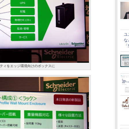
ユ
な
「S
に
ティをエッジ環境向けのボックスに