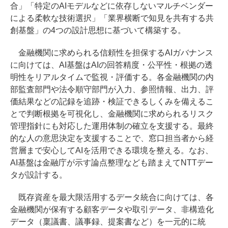
合」「特定のAIモデルなどに依存しないマルチベンダー
による柔軟な技術選択」「業界横断で知見を共有する共
創基盤」の4つの設計思想に基づいて構築する。
金融機関に求められる信頼性を担保するAIガバナンス
に向けては、AI基盤はAIの回答精度・公平性・根拠の透
明性をリアルタイムで監視・評価する。各金融機関の内
部監査部門や法令順守部門が入力、参照情報、出力、評
価結果などの記録を追跡・検証できるしくみを備えるこ
とで判断根拠を可視化し、金融機関に求められるリスク
管理指針にも対応した運用体制の確立を支援する。最終
的な人の意思決定を支援することで、窓口担当者から経
営層まで安心してAIを活用できる環境を整える。なお、
AI基盤は金融庁が示す論点整理なども踏まえてNTTデー
タが設計する。
既存資産を最大限活用するデータ統合に向けては、各
金融機関が保有する顧客データや取引データ、非構造化
データ（稟議書、議事録、提案書など）を一元的に統