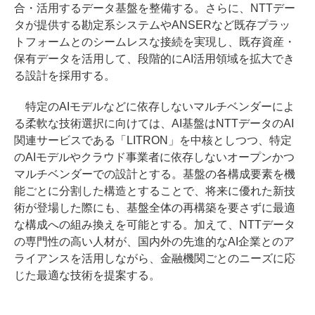
合・活用するデータ基盤を整備する。さらに、NTTデー
タが提供する勘定系システムやANSERなど既存プラッ
トフォームとのシームレスな接続を実現し、既存資産・
保有データを活用して、段階的にAI活用領域を拡大でき
る設計を採用する。
特定のAIモデルなどに依存しないマルチベンダーによ
る柔軟な技術選択に向けては、AI基盤はNTTデータのAI
関連サービスである「LITRON」を中核としつつ、特定
のAIモデルやクラウド事業者に依存しないオープンかつ
マルチベンダーでの設計とする。基盤の各構成要素を機
能ごとに分割した構造とすることで、将来に優れた新技
術が登場した際にも、基盤全体の再構築を要さずに最適
な構成への組み換えを可能とする。加えて、NTTデータ
の専門性の高い人材が、国内外の先進的なAI企業とのア
ライアンスを活用しながら、金融機関ごとのニーズに応
じた最適な技術を提案する。