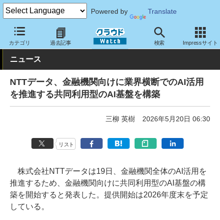
Powered by
Translate
クラウド Watch
サービス・ソフト
サービス
その他
カテゴリ
過去記事
検索
Impressサイト
ニュース
NTTデータ、金融機関向けに業界横断でのAI活用
を推進する共同利用型のAI基盤を構築
三柳 英樹
2026年5月20日 06:30
リスト
株式会社NTTデータは19日、金融機関全体のAI活用を
推進するため、金融機関向けに共同利用型のAI基盤の構
築を開始すると発表した。提供開始は2026年度末を予定
している。