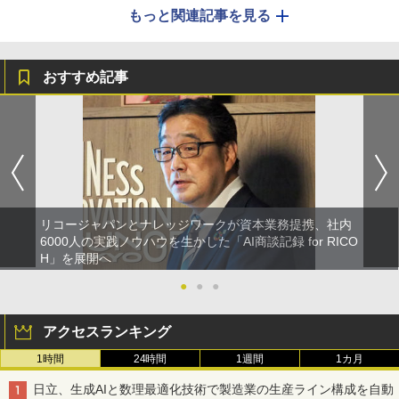
もっと関連記事を見る
おすすめ記事
リコージャパンとナレッジワークが資本業務提携、社内
6000人の実践ノウハウを生かした「AI商談記録 for RICO
H」を展開へ
●
●
●
アクセスランキング
1時間
24時間
1週間
1カ月
日立、生成AIと数理最適化技術で製造業の生産ライン構成を自動