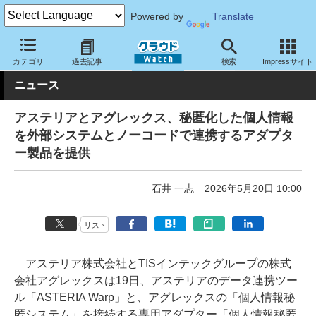
Powered by
Translate
クラウド Watch
トピック
協業・提携
国内
カテゴリ
過去記事
検索
Impressサイト
ニュース
アステリアとアグレックス、秘匿化した個人情報
を外部システムとノーコードで連携するアダプタ
ー製品を提供
石井 一志
2026年5月20日 10:00
リスト
アステリア株式会社とTISインテックグループの株式
会社アグレックスは19日、アステリアのデータ連携ツー
ル「ASTERIA Warp」と、アグレックスの「個人情報秘
匿システム」を接続する専用アダプター「個人情報秘匿