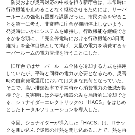
防災および災害対応の中核を担う新庁舎は、非常時に
行政機能を止めることなく継続させるためには、サーバ
ールームの強化も重要な課題だった。市民の命を守るこ
とを第一に考え、非常時に庁舎が機能停止しないよう、
発災時にいかにシステムを維持し、行政機能を継続でき
るかを念頭に、「完全停電時における行政機能の3日間
維持」を全体目標として掲げ、大量の電力を消費するサ
ーバールームの電力管理を行うことにした。
旧庁舎ではサーバールーム全体を冷却する方式を採用
していたが、平時と同様の電力が必要となるため、災害
時の自家発電運用においては大きな負荷となっていた。
そこで、高い排熱効率で平常時から消費電力の低減が期
待でき、災害時には必要な機器のみを局所的に冷却でき
る、シュナイダーエレクトリックの「HACS」をはじめ
としたトータルソリューションを導入した。
今回、シュナイダーが導入した「HACS」は、ITラッ
クを囲い込んで暖気の排熱を閉じ込めることで、熱を再