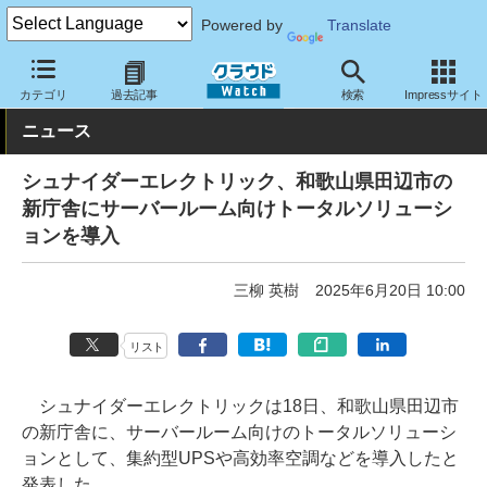
Powered by
Translate
クラウド Watch
トピック
導入事例
カテゴリ
過去記事
検索
Impressサイト
ニュース
シュナイダーエレクトリック、和歌山県田辺市の
新庁舎にサーバールーム向けトータルソリューシ
ョンを導入
三柳 英樹
2025年6月20日 10:00
リスト
シュナイダーエレクトリックは18日、和歌山県田辺市
の新庁舎に、サーバールーム向けのトータルソリューシ
ョンとして、集約型UPSや高効率空調などを導入したと
発表した。