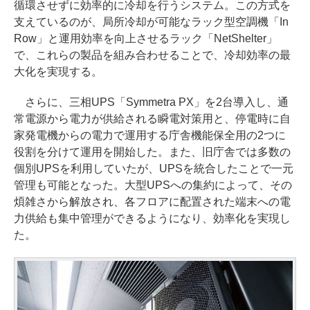
循環させずに効率的に冷却を行うシステム。この方式を
支えているのが、局所冷却が可能なラック型空調機「In
Row」と運用効率を向上させるラック「NetShelter」
で、これらの製品を組み合わせることで、冷却効率の最
大化を実現する。
さらに、三相UPS「Symmetra PX」を2台導入し、通
常電源から電力が供給される瞬電対策用と、停電時に自
家発電機からの電力で運用する庁舎機能保全用の2つに
役割を分けて運用を開始した。また、旧庁舎では多数の
個別UPSを利用していたが、UPSを統合したことで一元
管理も可能となった。大型UPSへの集約によって、その
煩雑さから解放され、各フロアに配置された端末への電
力供給も集中管理ができるようになり、効率化を実現し
た。