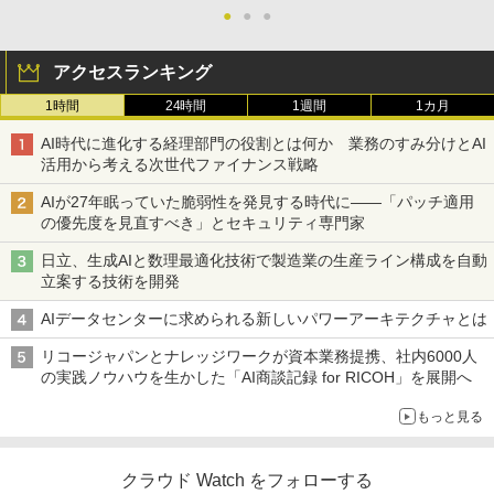
●
●
●
アクセスランキング
1時間
24時間
1週間
1カ月
AI時代に進化する経理部門の役割とは何か 業務のすみ分けとAI
活用から考える次世代ファイナンス戦略
AIが27年眠っていた脆弱性を発見する時代に――「パッチ適用
の優先度を見直すべき」とセキュリティ専門家
日立、生成AIと数理最適化技術で製造業の生産ライン構成を自動
立案する技術を開発
AIデータセンターに求められる新しいパワーアーキテクチャとは
リコージャパンとナレッジワークが資本業務提携、社内6000人
の実践ノウハウを生かした「AI商談記録 for RICOH」を展開へ
もっと見る
クラウド Watch をフォローする