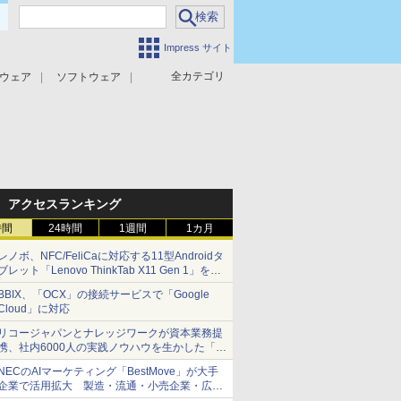
Impress サイト
全カテゴリ
ウェア
ソフトウェア
攻撃対策
マルウェア対策
アクセスランキング
時間
24時間
1週間
1カ月
レノボ、NFC/FeliCaに対応する11型Androidタ
ブレット「Lenovo ThinkTab X11 Gen 1」を発
売
BBIX、「OCX」の接続サービスで「Google
Cloud」に対応
リコージャパンとナレッジワークが資本業務提
携、社内6000人の実践ノウハウを生かした「AI
商談記録 for RICOH」を展開へ
NECのAIマーケティング「BestMove」が大手
企業で活用拡大 製造・流通・小売企業・広告
代理店などが実装フェーズへ