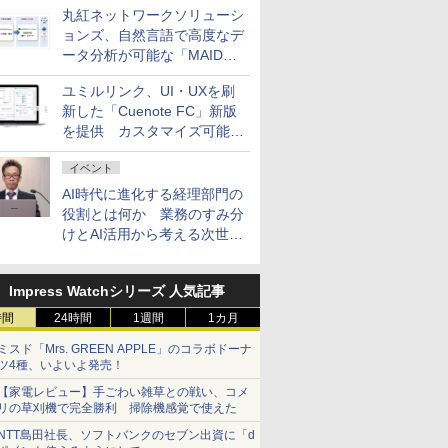
丸紅ネットワークソリューシ
ョンズ、自然言語で高度なデ
ータ分析が可能な「MAIDOA
AI ASSIST」を9月より提供
ユミルリンク、UI・UXを刷
新した「Cuenote FC」新版
を提供 カスタマイズ可能な
ダッシュボード画面を搭載
イベント
AI時代に進化する経理部門の
役割とは何か 業務のすみ分
けとAI活用から考える次世代
ファイナンス戦略
Impress Watchシリーズ 人気記事
時間
24時間
1週間
1カ月
ミスド「Mrs. GREEN APPLE」のコラボドーナ
ツ4種、いよいよ発売！
【家電レビュー】手ごわい雑草との戦い、コメ
リの草刈機で完全勝利 掃除機感覚で使えた
NTT島田社長、ソフトバンクのセブン出資に「d