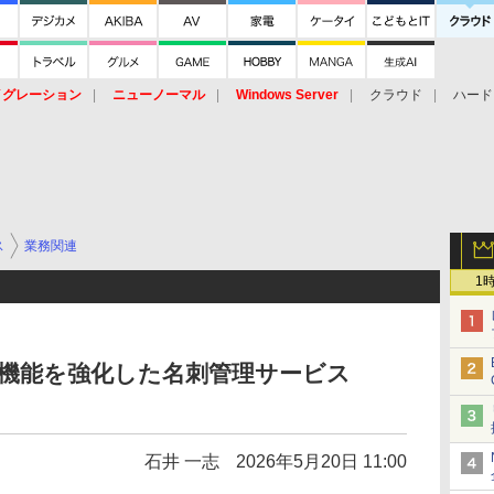
イグレーション
ニューノーマル
Windows Server
クラウド
ハード
トピック
ストレージ（HW）
オープンソース
SaaS
標的型
ント
ス
業務関連
1
AI機能を強化した名刺管理サービス
石井 一志
2026年5月20日 11:00