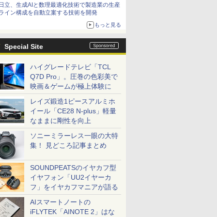
日立、生成AIと数理最適化技術で製造業の生産
ライン構成を自動立案する技術を開発
もっと見る
Special Site
ハイグレードテレビ「TCL
Q7D Pro」。圧巻の色彩美で
映画＆ゲームが極上体験に
レイズ鍛造1ピースアルミホ
イール「CE28 N-plus」軽量
なままに剛性を向上
ソニーミラーレス一眼の大特
集！ 見どころ記事まとめ
SOUNDPEATSのイヤカフ型
イヤフォン「UU2イヤーカ
フ」をイヤカフマニアが語る
AIスマートノートの
iFLYTEK「AINOTE 2」はな