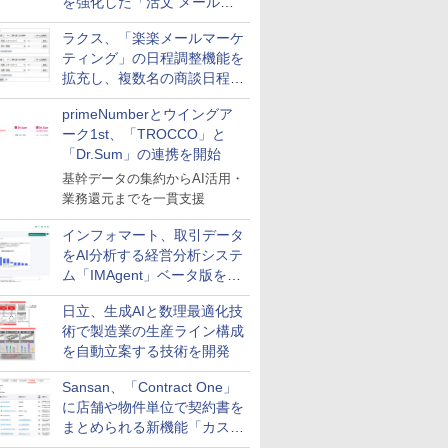
を強化した「活文 メール誤
送信防止アドインサービス」
ラクス、「楽楽メールマーケ
を提供
ティング」の日程調整機能を
拡充し、複数名の商談日程調
整を効率化
primeNumberとウイングア
ーク1st、「TROCCO」と
「Dr.Sum」の連携を開始
基幹データの集約からAI活用・
業務還元までを一貫支援
インフォマート、取引データ
をAI分析する経営分析システ
ム「IMAgent」ベータ版を提
供
日立、生成AIと数理最適化技
術で製造業の生産ライン構成
を自動立案する技術を開発
Sansan、「Contract One」
に店舗や物件単位で契約書を
まとめられる新機能「カスタ
ム契約ツリー」を追加