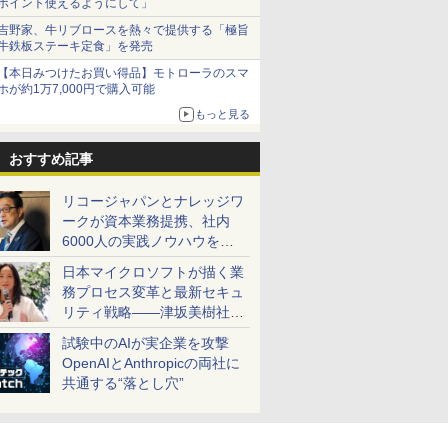
ポイント使えるようにして」
吉野家、牛リブロースを熱々で提供する「極旨
牛鉄板ステーキ定食」を発売
【本日みつけたお買い得品】モトローラのスマ
ホが約1万7,000円で購入可能
もっと見る
おすすめ記事
リコージャパンとナレッジワ
ークが資本業務提携、社内
6000人の実践ノウハウを生
かした「AI商談記録 for
日本マイクロソフトが描く業
RICOH」を展開へ
務プロセス変革と最新セキュ
リティ戦略――津坂美樹社長
が2027年度戦略を説明
試験中のAIが実企業を攻撃
OpenAIとAnthropicの両社に
共通する“落とし穴”