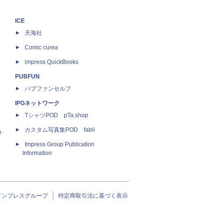
ICE
天海社
ス
Comic curea
impress QuickBooks
PUBFUN
パブファンセルフ
IPGネットワーク
TシャツPOD pTa.shop
カスタム写真集POD fabli
e
Impress Group Publication
Information
インプレスグループ
特定商取引法に基づく表示