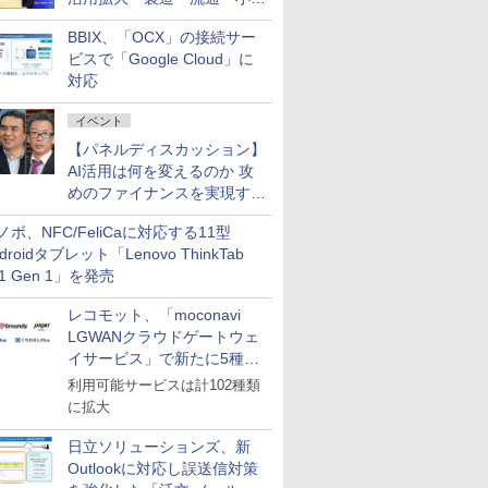
企業・広告代理店などが実装
BBIX、「OCX」の接続サー
フェーズへ
ビスで「Google Cloud」に
対応
イベント
【パネルディスカッション】
AI活用は何を変えるのか 攻
めのファイナンスを実現する
業務設計とマインドセット変
ノボ、NFC/FeliCaに対応する11型
革
droidタブレット「Lenovo ThinkTab
11 Gen 1」を発売
レコモット、「moconavi
LGWANクラウドゲートウェ
イサービス」で新たに5種類
のサービスと連携開始
利用可能サービスは計102種類
に拡大
日立ソリューションズ、新
Outlookに対応し誤送信対策