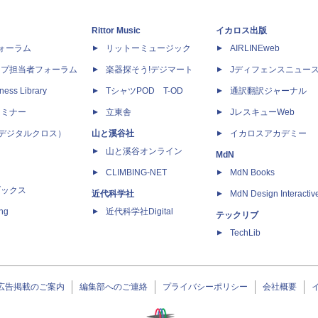
Rittor Music
イカロス出版
dフォーラム
リットーミュージック
AIRLINEweb
ップ担当者フォーラム
楽器探そう!デジマート
Jディフェンスニュー
ness Library
TシャツPOD T-OD
通訳翻訳ジャーナル
セミナー
立東舎
JレスキューWeb
 X（デジタルクロス）
山と溪谷社
イカロスアカデミー
山と溪谷オンライン
MdN
CLIMBING-NET
MdN Books
ブックス
近代科学社
MdN Design Interactiv
ing
近代科学社Digital
テックリブ
TechLib
広告掲載のご案内
編集部へのご連絡
プライバシーポリシー
会社概要