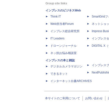
Group site links
インプレスのビジネスWeb
Think IT
SmartGri
Web担当者Forum
ネットショ
インプレス総合研究所
Impress Busi
IT Leaders
インプレス
ドローンジャーナル
DIGITAL
ネッ担お悩み相談室
インプレスの本と雑誌
インプレス
デジタルカメラマガジン
NextPublish
できるネット
インターネット白書ARCHIVES
本サイトのご利用について
お問い合わせ