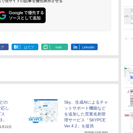
 検索で当サイトの記事を優先表示させる
ェア
はてブ
note
LinkedIn
などの
Sky、生成AIによるチャ
対応し
ットサポート機能など
ビス
を追加した営業名刺管
.3」
理サービス「SKYPCE
Ver.4.2」を提供
年1月21日
2025年10月29日