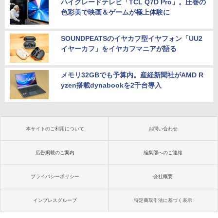
ハイグレードテレビ「TCL Q7D Pro」。圧巻の
色彩美で映画＆ゲームが極上体験に
SOUNDPEATSのイヤカフ型イヤフォン「UU2
イヤーカフ」をイヤカフマニアが語る
メモリ32GBでも予算内。産経新聞社がAMD R
yzen搭載dynabookを2千台導入
本サイトのご利用について
お問い合わせ
広告掲載のご案内
編集部へのご連絡
プライバシーポリシー
会社概要
インプレスグループ
特定商取引法に基づく表示