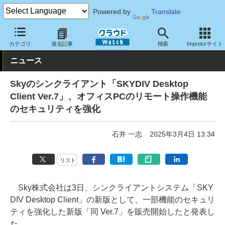
Powered by
Translate
クラウド Watch
サービス・ソフト
ソフトウェア
仮想化
カテゴリ
過去記事
検索
Impressサイト
ニュース
Skyのシンクライアント「SKYDIV Desktop
Client Ver.7」、オフィスPCのリモート操作機能
のセキュリティを強化
石井 一志
2025年3月4日 13:34
リスト
Sky株式会社は3日、シンクライアントシステム「SKY
DIV Desktop Client」の新版として、一部機能のセキュリ
ティを強化した新版「同 Ver.7」を販売開始したと発表し
た。