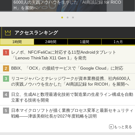
6000人の実践ノウハウを生かした「AI商談記録 for RICO
H」を展開へ
●
●
●
アクセスランキング
1時間
24時間
1週間
1カ月
レノボ、NFC/FeliCaに対応する11型Androidタブレット
「Lenovo ThinkTab X11 Gen 1」を発売
BBIX、「OCX」の接続サービスで「Google Cloud」に対応
リコージャパンとナレッジワークが資本業務提携、社内6000人
の実践ノウハウを生かした「AI商談記録 for RICOH」を展開へ
日立、生成AIと数理最適化技術で製造業の生産ライン構成を自動
立案する技術を開発
日本マイクロソフトが描く業務プロセス変革と最新セキュリティ
戦略――津坂美樹社長が2027年度戦略を説明
もっと見る