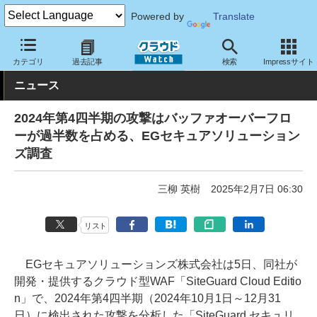
Powered by
Translate
クラウド Watch
トピック
調査・予測
カテゴリ
過去記事
検索
Impressサイト
ニュース
2024年第4四半期の攻撃はバッファオーバーフロ
ーが過半数を占める、EGセキュアソリューション
ズ調査
三柳 英樹
2025年2月7日 06:30
リスト
EGセキュアソリューションズ株式会社は5日、同社が
開発・提供するクラウド型WAF「SiteGuard Cloud Editio
n」で、2024年第4四半期（2024年10月1日～12月31
日）に検出された攻撃を分析した「SiteGuard セキュリ